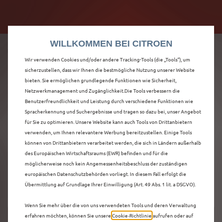
Citroën verdoppelt die staatliche Förderprämie mit
Citroën verdoppelt die Förderprämie - 3.000 €
bis zu 12.000 € Preisvorteil! Mehr erfahren >>
Grundförderung für jeden! Mehr erfahren >>
WILLKOMMEN BEI CITROEN
Wir verwenden Cookies und/oder andere Tracking-Tools (die „Tools“), um
sicherzustellen, dass wir Ihnen die bestmögliche Nutzung unserer Website
bieten. Sie ermöglichen grundlegende Funktionen wie Sicherheit,
ENTDECKEN SIE ALLE
Netzwerkmanagement und Zugänglichkeit.Die Tools verbessern die
Benutzerfreundlichkeit und Leistung durch verschiedene Funktionen wie
Spracherkennung und Suchergebnisse und tragen so dazu bei, unser Angebot
C5 X NEUWAGEN IN
für Sie zu optimieren. Unsere Website kann auch Tools von Drittanbietern
verwenden, um Ihnen relevantere Werbung bereitzustellen. Einige Tools
LANGENFELD
können von Drittanbietern verarbeitet werden, die sich in Ländern außerhalb
des Europäischen Wirtschaftsraums (EWR) befinden und für die
(RHEINLAND)
möglicherweise noch kein Angemessenheitsbeschluss der zuständigen
europäischen Datenschutzbehörden vorliegt. In diesem Fall erfolgt die
Übermittlung auf Grundlage Ihrer Einwilligung (Art. 49 Abs. 1 lit. a DSGVO).
Wenn Sie mehr über die von uns verwendeten Tools und deren Verwaltung
erfahren möchten, können Sie unsere
Cookie‑Richtlinie
aufrufen oder auf