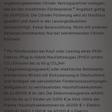
angebotsgebenden Citroën Vertragspartner vorlegen
e
wie bei der staatlichen Förderprämie.
Angebot gültig
bis 30.09.2026. Die Citroën Förderung wird als Nachlass
gewährt und damit in der Leasingkalkulation
berücksichtigt. Keine Barauszahlung. Nicht mit anderen
Aktionen kombinierbar. Nur bei teilnehmenden Citroën
Partnern.
e
Für Privatkunden bei Kauf oder Leasing eines PKW-
Elektro-/Plug-in-Hybrid-Neufahrzeuges (PHEV: sofern
CO₂-Emission bis zu 60 g CO₂/km
(Typgenehmigungswert) oder elektrische Reichweite
(mindestens 80 km) mit Erstzulassung in Deutschland
und Vorliegen der persönlichen Fördervoraussetzungen.
Maßgabe ist zu versteuerndes Haushaltseinkommen
bis zu 80.000 € im Jahr. Die Einkommensgrenze erhöht
sich für bis zu 2 Kinder um 5.000 € je Kind. Höhe der
Prämie: Haushaltseinkommen bis 45.000 € = Elektro
5.000 €/ PHEV 3.500 €, bis 60.000 € = Elektro