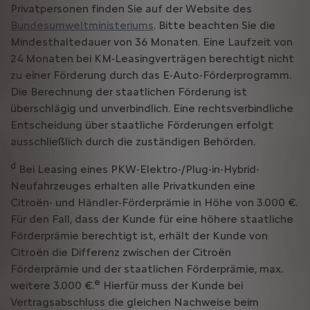
Privatpersonen finden Sie auf der Website des
Bundesumweltministeriums
. Bitte beachten Sie die
Mindesthaltedauer von 36 Monaten. Eine Laufzeit von
24 Monaten bei KM-Leasingverträgen berechtigt nicht
zu einer Förderung durch das E-Auto-Förderprogramm.
Die Berechnung der staatlichen Förderung ist
überschlägig und unverbindlich. Eine rechtsverbindliche
Entscheidung über staatliche Förderungen erfolgt
ausschließlich durch die zuständigen Behörden.
d
Bei Leasing eines PKW-Elektro-/Plug-in-Hybrid-
Neufahrzeuges erhalten alle Privatkunden eine
Citroën- und Händler-Förderprämie in Höhe von 3.000 €.
Für den Fall, dass der Kunde für eine höhere staatliche
Förderprämie berechtigt ist, erhält der Kunde von
Citroën die Differenz zwischen der Citroën
Förderprämie und der staatlichen Förderprämie, max.
e
weitere 3.000 €.
Hierfür muss der Kunde bei
Vertragsabschluss die gleichen Nachweise beim