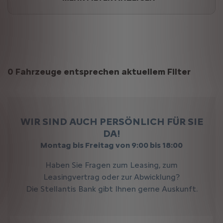
Suchergebnisse
0 Fahrzeuge entsprechen aktuellem Filter
WIR SIND AUCH PERSÖNLICH FÜR SIE
DA!
Montag bis Freitag von 9:00 bis 18:00
Haben Sie Fragen zum Leasing, zum
Leasingvertrag oder zur Abwicklung?
Die Stellantis Bank gibt Ihnen gerne Auskunft.