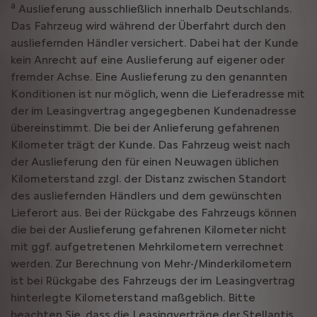
a
Auslieferung ausschließlich innerhalb Deutschlands.
Das Fahrzeug wird während der Überfahrt durch den
ausliefernden Händler versichert. Dabei hat der Kunde
kein Anrecht auf eine Auslieferung auf eigener oder
fremder Achse. Eine Auslieferung zu den genannten
Konditionen ist nur möglich, wenn die Lieferadresse mit
der im Leasingvertrag angegegbenen Kundenadresse
übereinstimmt. Die bei der Anlieferung gefahrenen
Kilometer trägt der Kunde. Das Fahrzeug weist nach
der Auslieferung den für einen Neuwagen üblichen
Kilometerstand zzgl. der Distanz zwischen Standort
des ausliefernden Händlers und dem gewünschten
Lieferort aus. Bei der Rückgabe des Fahrzeugs können
die bei der Auslieferung gefahrenen Kilometer nicht
mit ggf. aufgetretenen Mehrkilometern verrechnet
werden. Zur Berechnung von Mehr-/Minderkilometern
ist bei Rückgabe des Fahrzeugs der im Leasingvertrag
hinterlegte Kilometerstand maßgeblich. Bitte
beachten Sie, dass die Leasingverträge der Stellantis