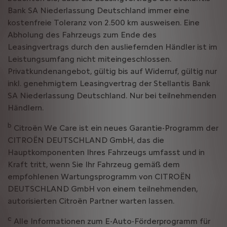
Bank SA Niederlassung Deutschland immer eine
kostenfreie Toleranz von 2.500 km ausweisen. Eine
Abholung des Fahrzeugs zum Ende des
Leasingvertrags durch den ausliefernden Händler ist im
Leistungsumfang nicht miteingeschlossen.
Privatkundenangebot, gültig bis auf Widerruf, gültig nur
inkl. genehmigtem Leasingvertrag der Stellantis Bank
SA Niederlassung Deutschland. Nur bei teilnehmenden
Händlern.
b
Citroën We Care ist ein neues Garantie-Programm der
CITROËN DEUTSCHLAND GmbH, das die
Hauptkomponenten Ihres Fahrzeugs umfasst und in
Kraft tritt, wenn Sie Ihr Fahrzeug gemäß dem
empfohlenen Wartungsprogramm von CITROËN
DEUTSCHLAND GmbH von einem teilnehmenden,
autorisierten Citroën Partner warten lassen.
c
Alle Informationen zum E-Auto-Förderprogramm für