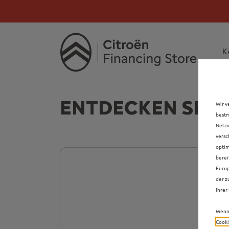
Citroën verdoppelt 
Citroën verdoppe
K
ENTDECKEN SIE 
Wir v
bestm
Netzw
versc
optim
berei
Europ
der z
Ihrer 
Wenn 
Cooki