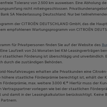
enfreie Toleranz von 2.500 km ausweisen. Eine Abholung d
ungsumfang nicht miteingeschlossen. Privatkundenangebot, gü
 Bank SA Niederlassung Deutschland. Nur bei teilnehmende
-Programm der CITROËN DEUTSCHLAND GmbH, das die Haupt
emäß dem empfohlenen Wartungsprogramm von CITROËN DE
ramm für Privatpersonen finden Sie auf der Website des
Bu
Eine Laufzeit von 24 Monaten bei KM-Leasingverträgen bere
staatlichen Förderung ist überschlägig und unverbindlich. 
ich durch die zuständigen Behörden.
brid-Neufahrzeuges erhalten alle Privatkunden eine Citroën
ne höhere staatliche Förderprämie berechtigt ist, erhält der
e
n Förderprämie, max. weitere 3.000 €.
Hierfür muss der Kun
ertragspartner vorlegen wie bei der staatlichen Förderprä
 und damit in der Leasingkalkulation berücksichtigt. Keine
 Partnern.