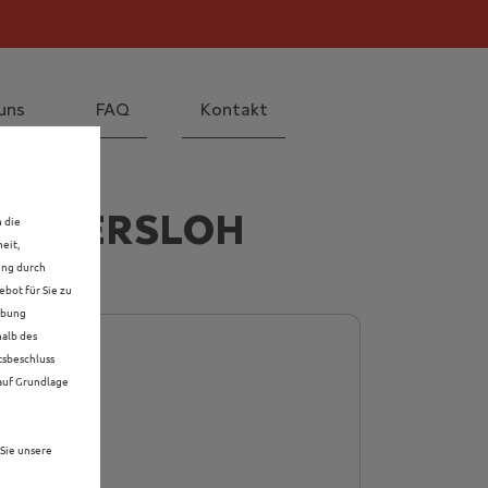
il! Mehr erfahren >>
 Mehr erfahren >>
uns
FAQ
Kontakt
N GÜTERSLOH
n die
eit,
ung durch
bot für Sie zu
rbung
halb des
tsbeschluss
 auf Grundlage
Sie unsere