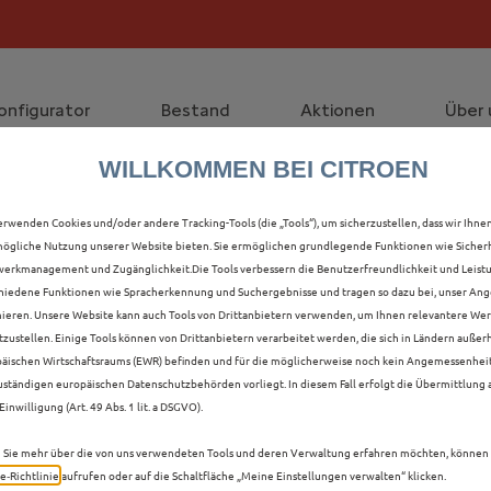
die staatliche Förderprämie mit bis zu 12.000 € Preisvorte
lt die Förderprämie - 3.000 € Grundförderung für jeden!
onfigurator
Bestand
Aktionen
Über 
WILLKOMMEN BEI CITROEN
ALLE C5 X NEUWAGEN I
erwenden Cookies und/oder andere Tracking-Tools (die „Tools“), um sicherzustellen, dass wir Ihne
ögliche Nutzung unserer Website bieten. Sie ermöglichen grundlegende Funktionen wie Sicherh
erkmanagement und Zugänglichkeit.Die Tools verbessern die Benutzerfreundlichkeit und Leist
hiedene Funktionen wie Spracherkennung und Suchergebnisse und tragen so dazu bei, unser Ange
ieren. Unsere Website kann auch Tools von Drittanbietern verwenden, um Ihnen relevantere We
tzustellen. Einige Tools können von Drittanbietern verarbeitet werden, die sich in Ländern außer
äischen Wirtschaftsraums (EWR) befinden und für die möglicherweise noch kein Angemessenhei
uständigen europäischen Datenschutzbehörden vorliegt. In diesem Fall erfolgt die Übermittlung
Einwilligung (Art. 49 Abs. 1 lit. a DSGVO).
Sie mehr über die von uns verwendeten Tools und deren Verwaltung erfahren möchten, können 
e‑Richtlinie
aufrufen oder auf die Schaltfläche „Meine Einstellungen verwalten“ klicken.