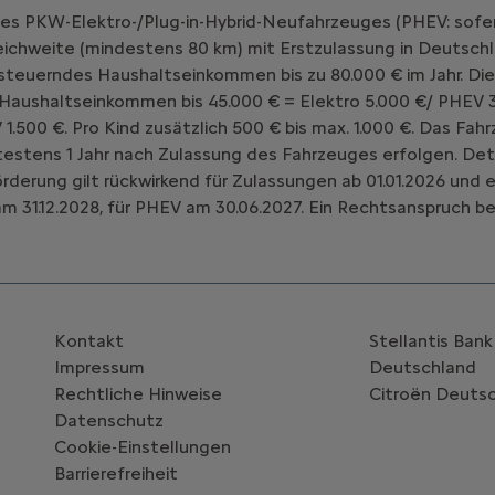
nes PKW-Elektro-/Plug-in-Hybrid-Neufahrzeuges (PHEV: sofe
chweite (mindestens 80 km) mit Erstzulassung in Deutschl
teuerndes Haushaltseinkommen bis zu 80.000 € im Jahr. Die
 Haushaltseinkommen bis 45.000 € = Elektro 5.000 €/ PHEV 3
V 1.500 €. Pro Kind zusätzlich 500 € bis max. 1.000 €. Das 
estens 1 Jahr nach Zulassung des Fahrzeuges erfolgen. Deta
Förderung gilt rückwirkend für Zulassungen ab 01.01.2026 un
m 31.12.2028, für PHEV am 30.06.2027. Ein Rechtsanspruch be
Kontakt
Stellantis Ban
Impressum
Deutschland
Rechtliche Hinweise
Citroën‎ Deuts
Datenschutz
Cookie-Einstellungen
Barrierefreiheit