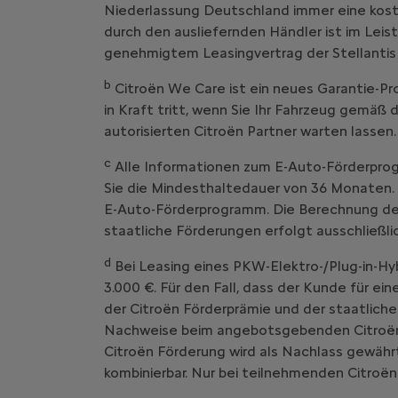
Niederlassung Deutschland immer eine kost
durch den ausliefernden Händler ist im Leist
genehmigtem Leasingvertrag der Stellantis
b
Citroën We Care ist ein neues Garantie
in Kraft tritt, wenn Sie Ihr Fahrzeug g
autorisierten Citroën Partner warten lassen.
c
Alle Informationen zum E-Auto-Förderprog
Sie die Mindesthaltedauer von 36 Monaten. 
E-Auto-Förderprogramm. Die Berechnung der 
staatliche Förderungen erfolgt ausschließl
d
Bei Leasing eines PKW-Elektro-/Plug-in-Hy
3.000 €. Für den Fall, dass der Kunde für ei
der Citroën Förderprämie und der staatliche
Nachweise beim angebotsgebenden Citroën V
Citroën Förderung wird als Nachlass gewährt
kombinierbar. Nur bei teilnehmenden Citroën