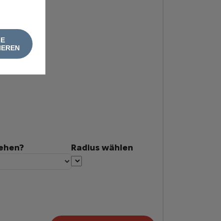
LE
IEREN
tehen?
Radius wählen