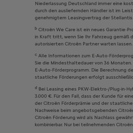
Niederlassung Deutschland immer eine kost
durch den ausliefernden Händler ist im Leist
genehmigtem Leasingvertrag der Stellantis
b
Citroën We Care ist ein neues Garantie
in Kraft tritt, wenn Sie Ihr Fahrzeug g
autorisierten Citroën Partner warten lassen.
c
Alle Informationen zum E-Auto-Förderprog
Sie die Mindesthaltedauer von 36 Monaten. 
E-Auto-Förderprogramm. Die Berechnung der 
staatliche Förderungen erfolgt ausschließl
d
Bei Leasing eines PKW-Elektro-/Plug-in-Hy
3.000 €. Für den Fall, dass der Kunde für ei
der Citroën Förderprämie und der staatliche
Nachweise beim angebotsgebenden Citroën V
Citroën Förderung wird als Nachlass gewährt
kombinierbar. Nur bei teilnehmenden Citroën