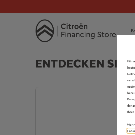
Citroën verdoppelt 
Citroën verdoppe
K
ENTDECKEN SIE A
Wir v
bestm
Netzw
versc
optim
berei
Europ
der z
Ihrer 
Wenn 
Cooki