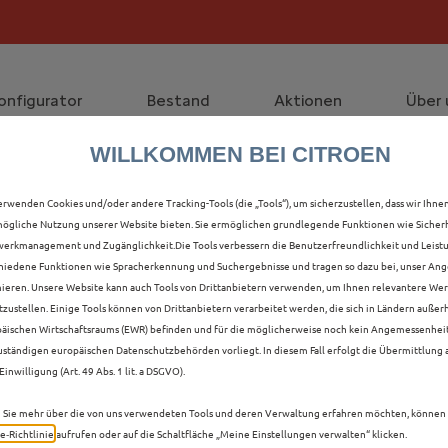
die staatliche Förderprämie mit bis zu 12.000 € Preisvorte
lt die Förderprämie - 3.000 € Grundförderung für jeden!
onfigurator
Bestand
Aktionen
Über 
WILLKOMMEN BEI CITROEN
LLE C5 X NEUWAGEN IN
erwenden Cookies und/oder andere Tracking-Tools (die „Tools“), um sicherzustellen, dass wir Ihne
ögliche Nutzung unserer Website bieten. Sie ermöglichen grundlegende Funktionen wie Sicherh
erkmanagement und Zugänglichkeit.Die Tools verbessern die Benutzerfreundlichkeit und Leist
hiedene Funktionen wie Spracherkennung und Suchergebnisse und tragen so dazu bei, unser Ange
ieren. Unsere Website kann auch Tools von Drittanbietern verwenden, um Ihnen relevantere We
tzustellen. Einige Tools können von Drittanbietern verarbeitet werden, die sich in Ländern außer
äischen Wirtschaftsraums (EWR) befinden und für die möglicherweise noch kein Angemessenhei
uständigen europäischen Datenschutzbehörden vorliegt. In diesem Fall erfolgt die Übermittlung
Einwilligung (Art. 49 Abs. 1 lit. a DSGVO).
Sie mehr über die von uns verwendeten Tools und deren Verwaltung erfahren möchten, können 
e‑Richtlinie
aufrufen oder auf die Schaltfläche „Meine Einstellungen verwalten“ klicken.