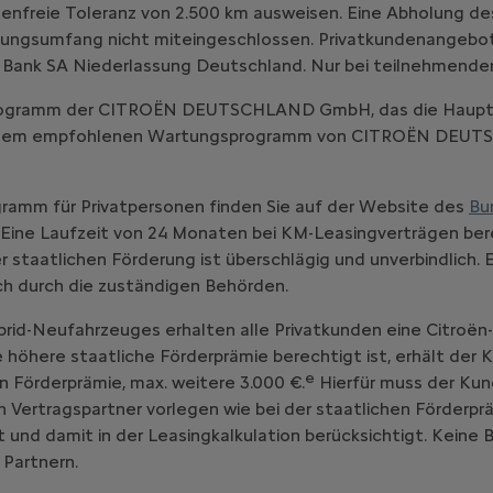
enfreie Toleranz von 2.500 km ausweisen. Eine Abholung d
ungsumfang nicht miteingeschlossen. Privatkundenangebot, gü
 Bank SA Niederlassung Deutschland. Nur bei teilnehmende
-Programm der CITROËN DEUTSCHLAND GmbH, das die Haupt
emäß dem empfohlenen Wartungsprogramm von CITROËN DE
ramm für Privatpersonen finden Sie auf der Website des
Bu
Eine Laufzeit von 24 Monaten bei KM-Leasingverträgen bere
staatlichen Förderung ist überschlägig und unverbindlich. 
ich durch die zuständigen Behörden.
brid-Neufahrzeuges erhalten alle Privatkunden eine Citroën
ne höhere staatliche Förderprämie berechtigt ist, erhält der
e
n Förderprämie, max. weitere 3.000 €.
Hierfür muss der Kun
ertragspartner vorlegen wie bei der staatlichen Förderprä
 und damit in der Leasingkalkulation berücksichtigt. Keine
 Partnern.