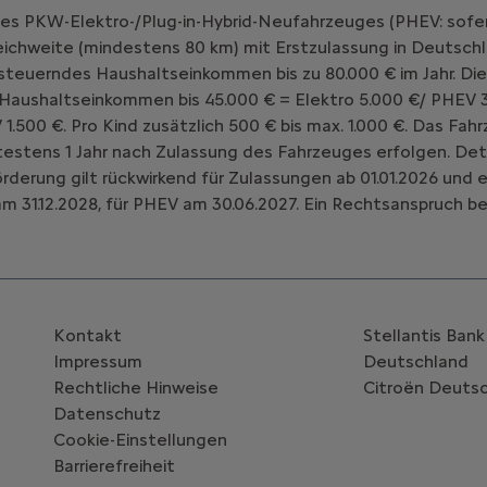
nes PKW-Elektro-/Plug-in-Hybrid-Neufahrzeuges (PHEV: sofe
chweite (mindestens 80 km) mit Erstzulassung in Deutschl
teuerndes Haushaltseinkommen bis zu 80.000 € im Jahr. Die
 Haushaltseinkommen bis 45.000 € = Elektro 5.000 €/ PHEV 3
V 1.500 €. Pro Kind zusätzlich 500 € bis max. 1.000 €. Das 
estens 1 Jahr nach Zulassung des Fahrzeuges erfolgen. Deta
Förderung gilt rückwirkend für Zulassungen ab 01.01.2026 un
m 31.12.2028, für PHEV am 30.06.2027. Ein Rechtsanspruch be
Kontakt
Stellantis Ban
Impressum
Deutschland
Rechtliche Hinweise
Citroën‎ Deuts
Datenschutz
Cookie-Einstellungen
Barrierefreiheit