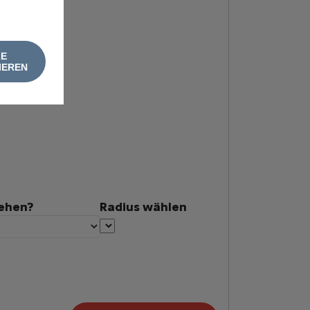
LE
IEREN
tehen?
Radius wählen