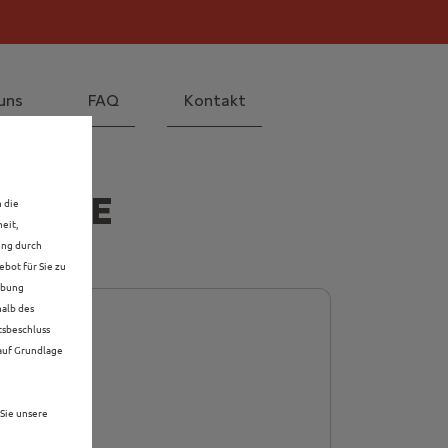
il! Mehr erfahren >>
 Mehr erfahren >>
uns
FAQ
Kontakt
 CELLE
n die
eit,
ung durch
bot für Sie zu
rbung
halb des
tsbeschluss
 auf Grundlage
Sie unsere