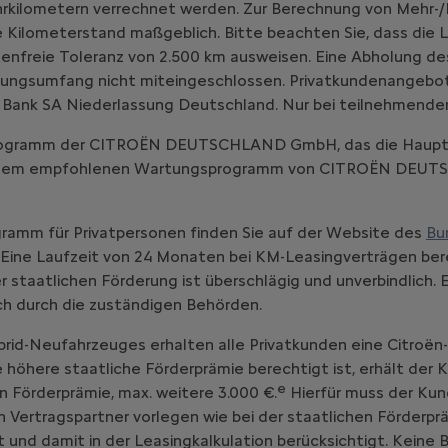
hrkilometern verrechnet werden. Zur Berechnung von Mehr-/
 Kilometerstand maßgeblich. Bitte beachten Sie, dass die L
enfreie Toleranz von 2.500 km ausweisen. Eine Abholung d
ungsumfang nicht miteingeschlossen. Privatkundenangebot, gü
 Bank SA Niederlassung Deutschland. Nur bei teilnehmende
-Programm der CITROËN DEUTSCHLAND GmbH, das die Haupt
emäß dem empfohlenen Wartungsprogramm von CITROËN DE
ramm für Privatpersonen finden Sie auf der Website des
Bu
Eine Laufzeit von 24 Monaten bei KM-Leasingverträgen bere
staatlichen Förderung ist überschlägig und unverbindlich. 
ich durch die zuständigen Behörden.
brid-Neufahrzeuges erhalten alle Privatkunden eine Citroën
ne höhere staatliche Förderprämie berechtigt ist, erhält der
e
n Förderprämie, max. weitere 3.000 €.
Hierfür muss der Kun
ertragspartner vorlegen wie bei der staatlichen Förderprä
 und damit in der Leasingkalkulation berücksichtigt. Keine