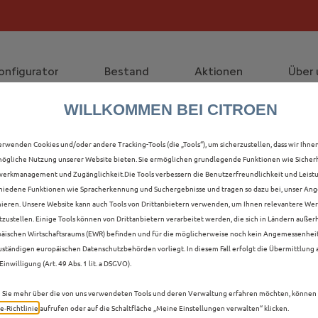
die staatliche Förderprämie mit bis zu 12.000 € Preisvorte
lt die Förderprämie - 3.000 € Grundförderung für jeden!
onfigurator
Bestand
Aktionen
Über 
WILLKOMMEN BEI CITROEN
LLE C5 X NEUWAGEN MIT
erwenden Cookies und/oder andere Tracking-Tools (die „Tools“), um sicherzustellen, dass wir Ihne
ögliche Nutzung unserer Website bieten. Sie ermöglichen grundlegende Funktionen wie Sicherh
 IN ZWICKAU
erkmanagement und Zugänglichkeit.Die Tools verbessern die Benutzerfreundlichkeit und Leist
hiedene Funktionen wie Spracherkennung und Suchergebnisse und tragen so dazu bei, unser Ange
ieren. Unsere Website kann auch Tools von Drittanbietern verwenden, um Ihnen relevantere We
tzustellen. Einige Tools können von Drittanbietern verarbeitet werden, die sich in Ländern außer
äischen Wirtschaftsraums (EWR) befinden und für die möglicherweise noch kein Angemessenhei
uständigen europäischen Datenschutzbehörden vorliegt. In diesem Fall erfolgt die Übermittlung
Einwilligung (Art. 49 Abs. 1 lit. a DSGVO).
Sie mehr über die von uns verwendeten Tools und deren Verwaltung erfahren möchten, können 
e‑Richtlinie
aufrufen oder auf die Schaltfläche „Meine Einstellungen verwalten“ klicken.