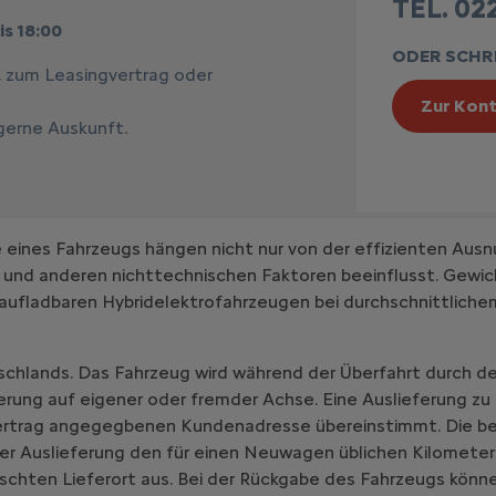
TEL. 022
is 18:00
ODER SCHRE
, zum Leasingvertrag oder
Zur Kont
 gerne Auskunft.
ines Fahrzeugs hängen nicht nur von der effizienten Ausn
 und anderen nichttechnischen Faktoren beeinflusst. Gewic
aufladbaren Hybridelektrofahrzeugen bei durchschnittlich
schlands. Das Fahrzeug wird während der Überfahrt durch de
erung auf eigener oder fremder Achse. Eine Auslieferung zu
vertrag angegegbenen Kundenadresse übereinstimmt. Die be
er Auslieferung den für einen Neuwagen üblichen Kilometer
chten Lieferort aus. Bei der Rückgabe des Fahrzeugs könne