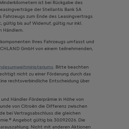
Minderkilometern ist bei Rückgabe des
easingverträge der Stellantis Bank SA
es Fahrzeugs zum Ende des Leasingvertrags
ltig bis auf Widerruf, gültig nur inkl.
n Händlern.
komponenten Ihres Fahrzeugs umfasst und
UTSCHLAND GmbH von einem teilnehmenden,
ndesumweltministeriums
. Bitte beachten
chtigt nicht zu einer Förderung durch das
Eine rechtsverbindliche Entscheidung über
- und Händler-Förderprämie in Höhe von
 Kunde von Citroën die Differenz zwischen
de bei Vertragsabschluss die gleichen
e
mie.
Angebot gültig bis 30.09.2026. Die
 Barauszahlung. Nicht mit anderen Aktionen