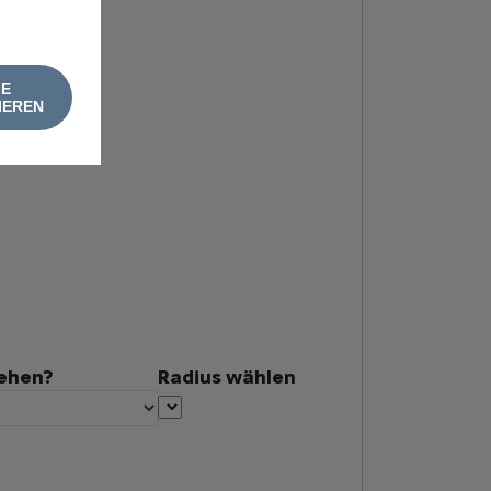
LE
IEREN
tehen?
Radius wählen