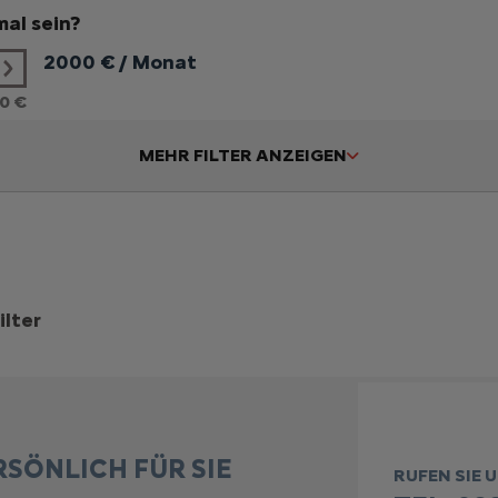
al sein?
2000
€ / Monat
0 €
MEHR FILTER ANZEIGEN
ilter
RSÖNLICH FÜR SIE
RUFEN SIE 