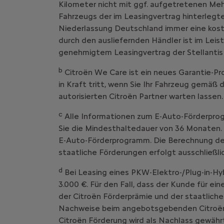
Kilometer nicht mit ggf. aufgetretenen Me
Fahrzeugs der im Leasingvertrag hinterlegte
Niederlassung Deutschland immer eine kost
durch den ausliefernden Händler ist im Leist
genehmigtem Leasingvertrag der Stellantis
b
Citroën We Care ist ein neues Garantie
in Kraft tritt, wenn Sie Ihr Fahrzeug g
autorisierten Citroën Partner warten lassen.
c
Alle Informationen zum E-Auto-Förderprog
Sie die Mindesthaltedauer von 36 Monaten. 
E-Auto-Förderprogramm. Die Berechnung der 
staatliche Förderungen erfolgt ausschließl
d
Bei Leasing eines PKW-Elektro-/Plug-in-Hy
3.000 €. Für den Fall, dass der Kunde für ei
der Citroën Förderprämie und der staatliche
Nachweise beim angebotsgebenden Citroën V
Citroën Förderung wird als Nachlass gewährt