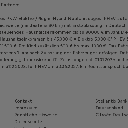
 Partnern.
nes PKW-Elektro-/Plug-in-Hybrid-Neufahrzeuges (PHEV: sofe
chweite (mindestens 80 km) mit Erstzulassung in Deutschl
teuerndes Haushaltseinkommen bis zu 80.000 € im Jahr. Die
 Haushaltseinkommen bis 45.000 € = Elektro 5.000 €/ PHEV 3
V 1.500 €. Pro Kind zusätzlich 500 € bis max. 1.000 €. Das 
estens 1 Jahr nach Zulassung des Fahrzeuges erfolgen. Deta
Förderung gilt rückwirkend für Zulassungen ab 01.01.2026 un
m 31.12.2028, für PHEV am 30.06.2027. Ein Rechtsanspruch be
Kontakt
Stellantis Ban
Impressum
Deutschland
Rechtliche Hinweise
Citroën‎ Deuts
Datenschutz