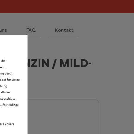
il! Mehr erfahren >>
 Mehr erfahren >>
uns
FAQ
Kontakt
 BENZIN / MILD-
n die
eit,
ung durch
bot für Sie zu
rbung
halb des
tsbeschluss
 auf Grundlage
Sie unsere