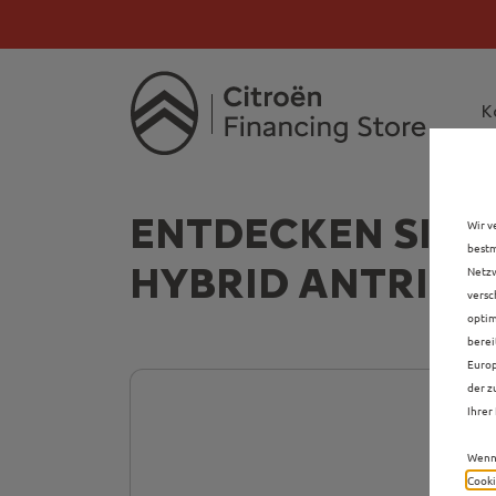
Citroën verdoppelt 
Citroën verdoppe
K
ENTDECKEN SIE A
Wir v
bestm
HYBRID ANTRIEB
Netzw
versc
optim
berei
Europ
der z
Ihrer 
Wenn 
Cooki