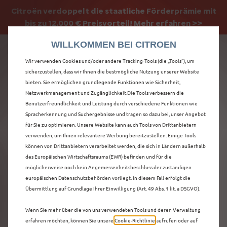
Citroën verdoppelt die staatliche Förderprämie mit
Citroën verdoppelt die Förderprämie - 3.000 €
bis zu 12.000 € Preisvorteil! Mehr erfahren >>
Grundförderung für jeden! Mehr erfahren >>
WILLKOMMEN BEI CITROEN
Wir verwenden Cookies und/oder andere Tracking-Tools (die „Tools“), um
sicherzustellen, dass wir Ihnen die bestmögliche Nutzung unserer Website
bieten. Sie ermöglichen grundlegende Funktionen wie Sicherheit,
ENTDECKEN SIE ALLE
Netzwerkmanagement und Zugänglichkeit.Die Tools verbessern die
Benutzerfreundlichkeit und Leistung durch verschiedene Funktionen wie
Spracherkennung und Suchergebnisse und tragen so dazu bei, unser Angebot
C5 X NEUWAGEN MIT
für Sie zu optimieren. Unsere Website kann auch Tools von Drittanbietern
verwenden, um Ihnen relevantere Werbung bereitzustellen. Einige Tools
BENZIN / MILD-
können von Drittanbietern verarbeitet werden, die sich in Ländern außerhalb
des Europäischen Wirtschaftsraums (EWR) befinden und für die
HYBRID ANTRIEB IN
möglicherweise noch kein Angemessenheitsbeschluss der zuständigen
europäischen Datenschutzbehörden vorliegt. In diesem Fall erfolgt die
LEIPZIG
Übermittlung auf Grundlage Ihrer Einwilligung (Art. 49 Abs. 1 lit. a DSGVO).
Wenn Sie mehr über die von uns verwendeten Tools und deren Verwaltung
erfahren möchten, können Sie unsere
Cookie‑Richtlinie
aufrufen oder auf