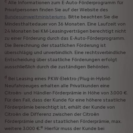
c
Alle Informationen zum E-Auto-Förderprogramm für
Privatpersonen finden Sie auf der Website des
Bundesumweltministeriums
. Bitte beachten Sie die
Mindesthaltedauer von 36 Monaten. Eine Laufzeit von
24 Monaten bei KM-Leasingverträgen berechtigt nicht
zu einer Förderung durch das E-Auto-Förderprogramm.
Die Berechnung der staatlichen Förderung ist
überschlägig und unverbindlich. Eine rechtsverbindliche
Entscheidung über staatliche Förderungen erfolgt
ausschließlich durch die zuständigen Behörden.
d
Bei Leasing eines PKW-Elektro-/Plug-in-Hybrid-
Neufahrzeuges erhalten alle Privatkunden eine
Citroën- und Händler-Förderprämie in Höhe von 3.000 €.
Für den Fall, dass der Kunde für eine höhere staatliche
Förderprämie berechtigt ist, erhält der Kunde von
Citroën die Differenz zwischen der Citroën
Förderprämie und der staatlichen Förderprämie, max.
e
weitere 3.000 €.
Hierfür muss der Kunde bei