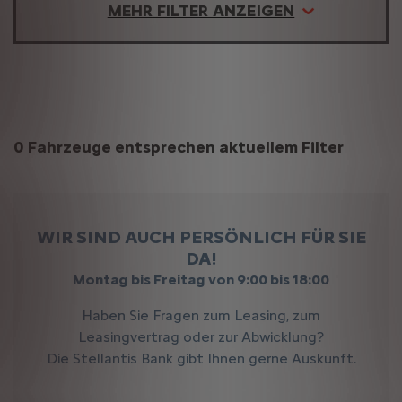
MEHR FILTER ANZEIGEN
Suchergebnisse
0 Fahrzeuge entsprechen aktuellem Filter
WIR SIND AUCH PERSÖNLICH FÜR SIE
DA!
Montag bis Freitag von 9:00 bis 18:00
Haben Sie Fragen zum Leasing, zum
Leasingvertrag oder zur Abwicklung?
Die Stellantis Bank gibt Ihnen gerne Auskunft.