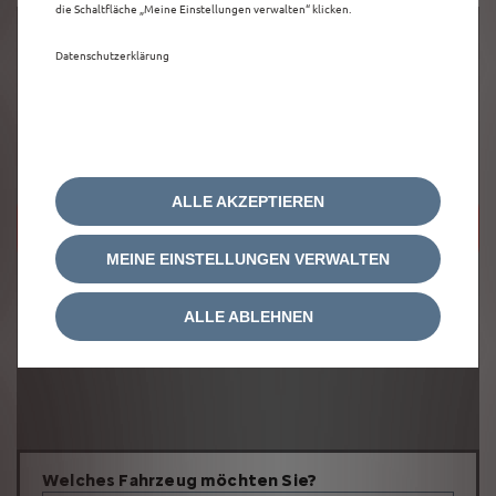
die Schaltfläche „Meine Einstellungen verwalten“ klicken.
Datenschutzerklärung
ALLE AKZEPTIEREN
Um diese Google Maps-Karte anzuzeigen,
akzeptieren Sie bitte die für
Marketing/Werbung relevanten-Cookies.
MEINE EINSTELLUNGEN VERWALTEN
ALLE ABLEHNEN
Welches Fahrzeug möchten Sie?