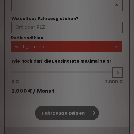
×
Wo soll das Fahrzeug stehen?
Ort oder PLZ
Radius wählen
wird geladen...
Wie hoch darf die Leasingrate maximal sein?
0 €
2.000 €
2.000
€ / Monat
Fahrzeuge zeigen