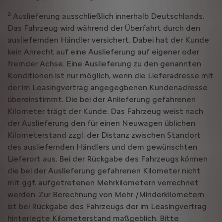
a
Auslieferung ausschließlich innerhalb Deutschlands.
Das Fahrzeug wird während der Überfahrt durch den
ausliefernden Händler versichert. Dabei hat der Kunde
kein Anrecht auf eine Auslieferung auf eigener oder
fremder Achse. Eine Auslieferung zu den genannten
Konditionen ist nur möglich, wenn die Lieferadresse mit
der im Leasingvertrag angegegbenen Kundenadresse
übereinstimmt. Die bei der Anlieferung gefahrenen
Kilometer trägt der Kunde. Das Fahrzeug weist nach
der Auslieferung den für einen Neuwagen üblichen
Kilometerstand zzgl. der Distanz zwischen Standort
des ausliefernden Händlers und dem gewünschten
Lieferort aus. Bei der Rückgabe des Fahrzeugs können
die bei der Auslieferung gefahrenen Kilometer nicht
mit ggf. aufgetretenen Mehrkilometern verrechnet
werden. Zur Berechnung von Mehr-/Minderkilometern
ist bei Rückgabe des Fahrzeugs der im Leasingvertrag
hinterlegte Kilometerstand maßgeblich. Bitte