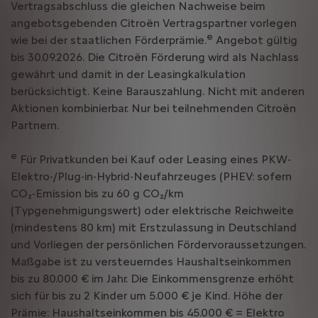
Vertragsabschluss die gleichen Nachweise beim
angebotsgebenden Citroën Vertragspartner vorlegen
e
wie bei der staatlichen Förderprämie.
Angebot gültig
bis 30.09.2026. Die Citroën Förderung wird als Nachlass
gewährt und damit in der Leasingkalkulation
berücksichtigt. Keine Barauszahlung. Nicht mit anderen
Aktionen kombinierbar. Nur bei teilnehmenden Citroën
Partnern.
e
Für Privatkunden bei Kauf oder Leasing eines PKW-
Elektro-/Plug-in-Hybrid-Neufahrzeuges (PHEV: sofern
CO₂-Emission bis zu 60 g CO₂/km
(Typgenehmigungswert) oder elektrische Reichweite
(mindestens 80 km) mit Erstzulassung in Deutschland
und Vorliegen der persönlichen Fördervoraussetzungen.
Maßgabe ist zu versteuerndes Haushaltseinkommen
bis zu 80.000 € im Jahr. Die Einkommensgrenze erhöht
sich für bis zu 2 Kinder um 5.000 € je Kind. Höhe der
Prämie: Haushaltseinkommen bis 45.000 € = Elektro