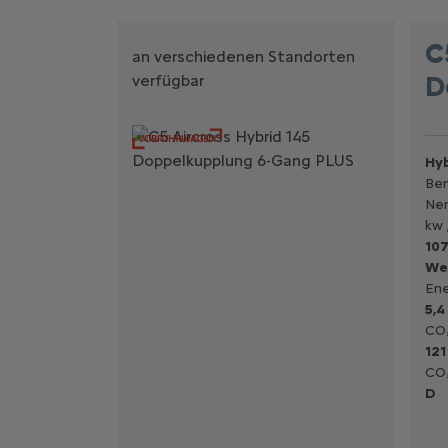
C
an verschiedenen Standorten
D
verfügbar
Hyb
Ben
Nen
kw 
107
We
Ene
5,4
CO₂
121
CO₂
D