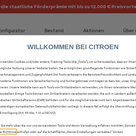
die staatliche Förderprämie mit bis zu 12.000 € Preisvorte
lt die Förderprämie - 3.000 € Grundförderung für jeden!
onfigurator
Bestand
Aktionen
Über 
WILLKOMMEN BEI CITROEN
LLE NEUER C5 AIRCROS
erwenden Cookies und/oder andere Tracking-Tools (die „Tools“), um sicherzustellen, dass wir Ihne
ögliche Nutzung unserer Website bieten. Sie ermöglichen grundlegende Funktionen wie Sicherh
erkmanagement und Zugänglichkeit.Die Tools verbessern die Benutzerfreundlichkeit und Leist
hiedene Funktionen wie Spracherkennung und Suchergebnisse und tragen so dazu bei, unser Ange
ieren. Unsere Website kann auch Tools von Drittanbietern verwenden, um Ihnen relevantere We
tzustellen. Einige Tools können von Drittanbietern verarbeitet werden, die sich in Ländern außer
äischen Wirtschaftsraums (EWR) befinden und für die möglicherweise noch kein Angemessenhei
uständigen europäischen Datenschutzbehörden vorliegt. In diesem Fall erfolgt die Übermittlung
Einwilligung (Art. 49 Abs. 1 lit. a DSGVO).
Sie mehr über die von uns verwendeten Tools und deren Verwaltung erfahren möchten, können 
e‑Richtlinie
aufrufen oder auf die Schaltfläche „Meine Einstellungen verwalten“ klicken.