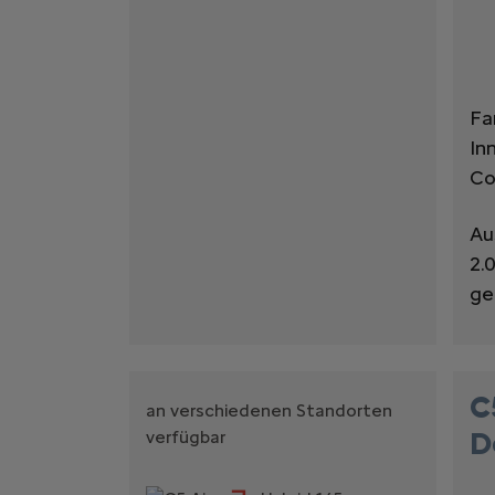
Fa
In
Co
Au
2.
ge
C
an verschiedenen Standorten
D
verfügbar