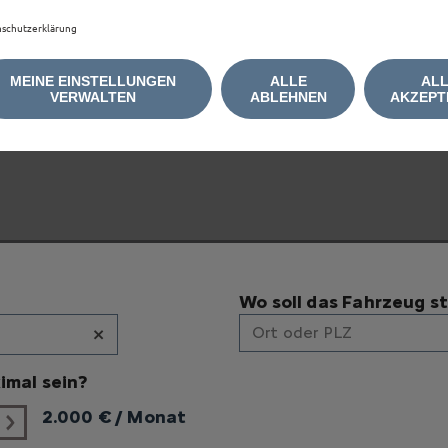
schutzerklärung
e anzuzeigen, akzeptieren Sie bitte die für Marketing/W
MEINE EINSTELLUNGEN
ALLE
AL
VERWALTEN
ABLEHNEN
AKZEPT
Wo soll das Fahrzeug s
×
Ort oder PLZ
imal sein?
2.000
€ / Monat