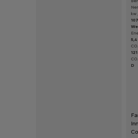
Ben
Nen
kw 
107
We
Ene
5,4
CO₂
121
CO₂
D
Fa
In
Co