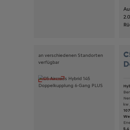
Au
2.
Rü
C
an verschiedenen Standorten
D
verfügbar
Hyb
Ben
Nen
kw 
107
We
Ene
5,4