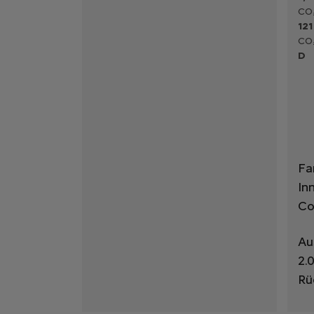
CO₂
121
CO₂
D
Fa
In
Co
Au
2.
Rü