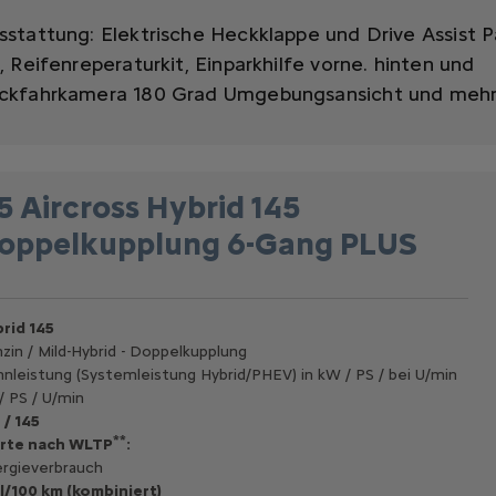
sstattung:
Elektrische Heckklappe und Drive Assist 
0,
Reifenreperaturkit,
Einparkhilfe vorne. hinten und
ckfahrkamera 180 Grad Umgebungsansicht
und mehr 
5 Aircross Hybrid 145
oppelkupplung 6-Gang PLUS
rid 145
zin / Mild-Hybrid - Doppelkupplung
nleistung (Systemleistung Hybrid/PHEV) in kW / PS / bei U/min
/ PS / U/min
 / 145
**
rte nach WLTP
:
rgieverbrauch
 l/100 km (kombiniert)