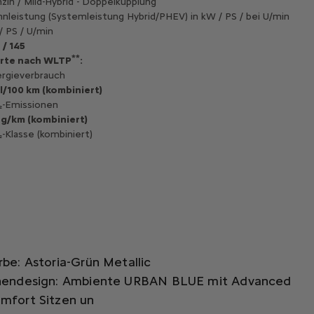
zin / Mild-Hybrid - Doppelkupplung
nleistung (Systemleistung Hybrid/PHEV) in kW / PS / bei U/min
/ PS / U/min
 / 145
**
rte nach WLTP
:
rgieverbrauch
 l/100 km (kombiniert)
-Emissionen
 g/km (kombiniert)
-Klasse (kombiniert)
rbe: Astoria-Grün Metallic
nendesign: Ambiente URBAN BLUE mit Advanced
mfort Sitzen un