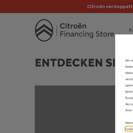
Citroën verdoppelt 
Citroën verdoppe
K
ENTDECKEN SIE A
Wir v
bestm
Netzw
versc
optim
berei
Europ
der z
Ihrer 
Wenn 
Cooki