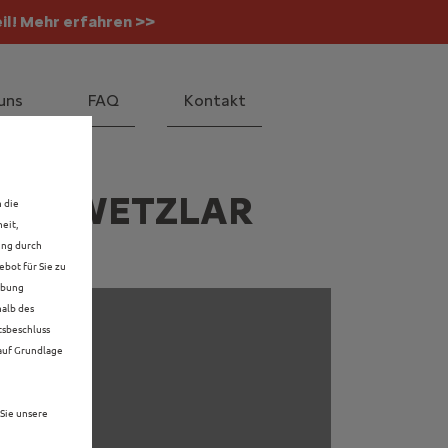
il! Mehr erfahren >>
 Mehr erfahren >>
uns
FAQ
Kontakt
S IN WETZLAR
n die
eit,
ung durch
bot für Sie zu
rbung
halb des
tsbeschluss
 auf Grundlage
Sie unsere