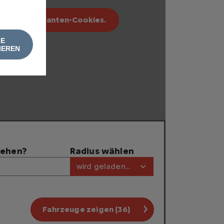
erbung relevanten-Cookies.
LE
IEREN
tehen?
Radius wählen
wird geladen...
Fahrzeuge zeigen (36)