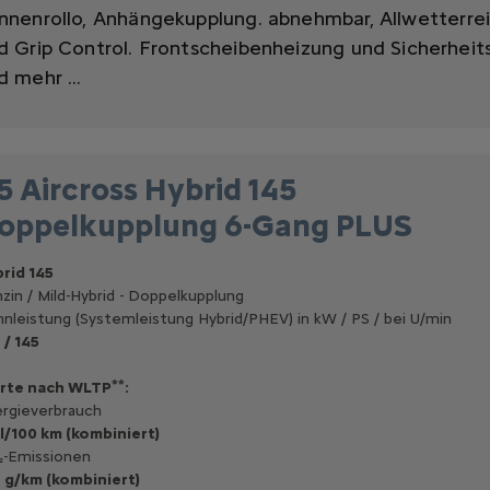
nnenrollo,
Anhängekupplung. abnehmbar,
Allwetterre
d Grip Control. Frontscheibenheizung und Sicherheit
d mehr ...
5 Aircross Hybrid 145
oppelkupplung 6-Gang PLUS
rid 145
zin / Mild-Hybrid - Doppelkupplung
nleistung (Systemleistung Hybrid/PHEV) in kW / PS / bei U/min
 / 145
**
rte nach WLTP
:
rgieverbrauch
 l/100 km (kombiniert)
-Emissionen
 g/km (kombiniert)