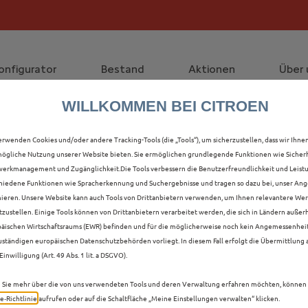
die staatliche Förderprämie mit bis zu 12.000 € Preisvorte
lt die Förderprämie - 3.000 € Grundförderung für jeden!
onfigurator
Bestand
Aktionen
Über 
WILLKOMMEN BEI CITROEN
LLE NEUER C5 AIRCROSS
erwenden Cookies und/oder andere Tracking-Tools (die „Tools“), um sicherzustellen, dass wir Ihne
ögliche Nutzung unserer Website bieten. Sie ermöglichen grundlegende Funktionen wie Sicherh
erkmanagement und Zugänglichkeit.Die Tools verbessern die Benutzerfreundlichkeit und Leist
hiedene Funktionen wie Spracherkennung und Suchergebnisse und tragen so dazu bei, unser Ange
ieren. Unsere Website kann auch Tools von Drittanbietern verwenden, um Ihnen relevantere We
tzustellen. Einige Tools können von Drittanbietern verarbeitet werden, die sich in Ländern außer
äischen Wirtschaftsraums (EWR) befinden und für die möglicherweise noch kein Angemessenhei
uständigen europäischen Datenschutzbehörden vorliegt. In diesem Fall erfolgt die Übermittlung
Einwilligung (Art. 49 Abs. 1 lit. a DSGVO).
Sie mehr über die von uns verwendeten Tools und deren Verwaltung erfahren möchten, können 
e‑Richtlinie
aufrufen oder auf die Schaltfläche „Meine Einstellungen verwalten“ klicken.