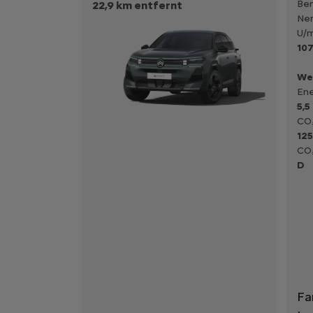
Ben
22,9 km entfernt
Nen
U/m
107
We
Ene
5,5
CO₂
125
CO₂
D
Fa