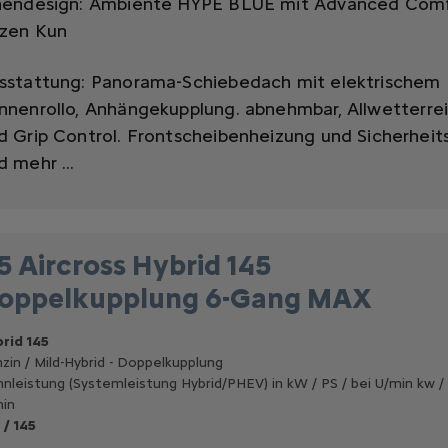
nendesign: Ambiente HYPE BLUE mit Advanced Com
tzen Kun
sstattung:
Panorama-Schiebedach mit elektrischem
nnenrollo,
Anhängekupplung. abnehmbar,
Allwetterre
d Grip Control. Frontscheibenheizung und Sicherheit
d mehr ...
5 Aircross Hybrid 145
oppelkupplung 6-Gang MAX
rid 145
zin / Mild-Hybrid - Doppelkupplung
nleistung (Systemleistung Hybrid/PHEV) in kW / PS / bei U/min kw / 
in
 / 145