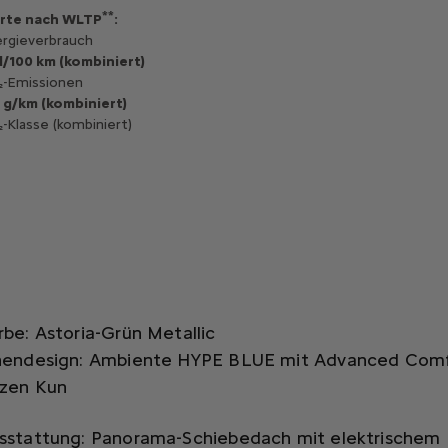
**
rte nach WLTP
:
rgieverbrauch
 l/100 km (kombiniert)
-Emissionen
 g/km (kombiniert)
-Klasse (kombiniert)
rbe: Astoria-Grün Metallic
nendesign: Ambiente HYPE BLUE mit Advanced Com
tzen Kun
sstattung:
Panorama-Schiebedach mit elektrischem