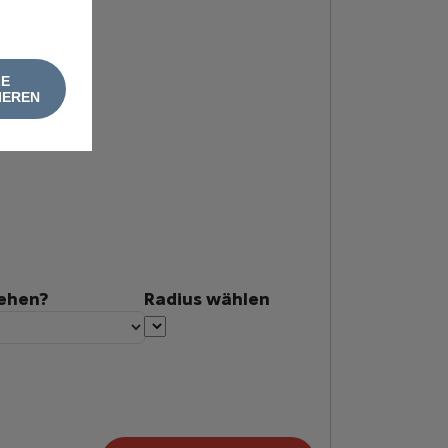
LE
IEREN
tehen?
Radius wählen