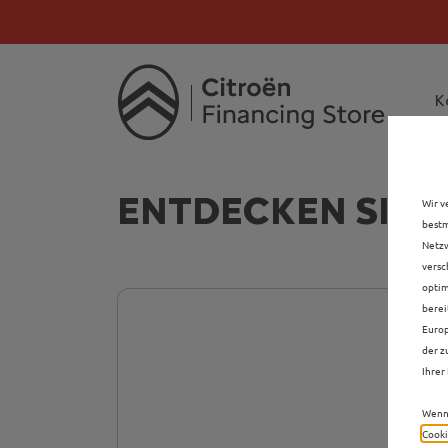
Citroën verdoppelt 
Citroën verdoppe
K
ENTDECKEN SIE A
Wir v
bestm
Netzw
versc
optim
berei
Europ
der z
Ihrer 
Wenn 
Cooki