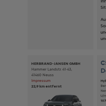
In
Si
Au
So
un
un
C
HERBRAND-JANSEN GMBH
D
Hammer Landstr. 41-43,
41460 Neuss
Impressum
Hyb
Ben
22,9 km entfernt
Nen
U/m
107