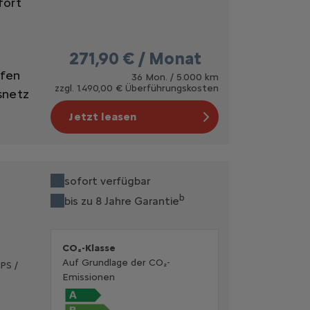
fort
271,90 € / Monat
ifen
36 Mon. / 5.000 km
zzgl. 1.490,00 € Überführungskosten
snetz
Jetzt leasen
sofort verfügbar
b
bis zu 8 Jahre Garantie
CO₂-Klasse
Auf Grundlage der CO₂-
PS /
Emissionen