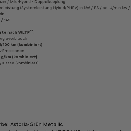
zin / Mild-Hybrid - Doppelkupplung
nleistung (Systemleistung Hybrid/PHEV) in kW / PS / bei U/min kw / 
in
 / 145
**
rte nach WLTP
:
rgieverbrauch
 l/100 km (kombiniert)
-Emissionen
 g/km (kombiniert)
-Klasse (kombiniert)
rbe: Astoria-Grün Metallic