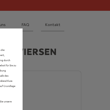
il! Mehr erfahren >>
 Mehr erfahren >>
uns
FAQ
Kontakt
 IN VIERSEN
n die
eit,
ung durch
bot für Sie zu
rbung
halb des
tsbeschluss
 auf Grundlage
Sie unsere