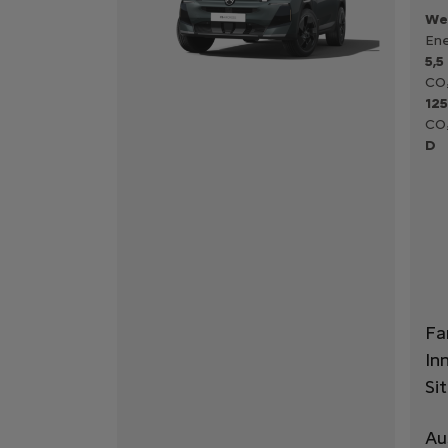
We
Ene
5,5
CO₂
125
CO₂
D
Fa
In
Si
Au