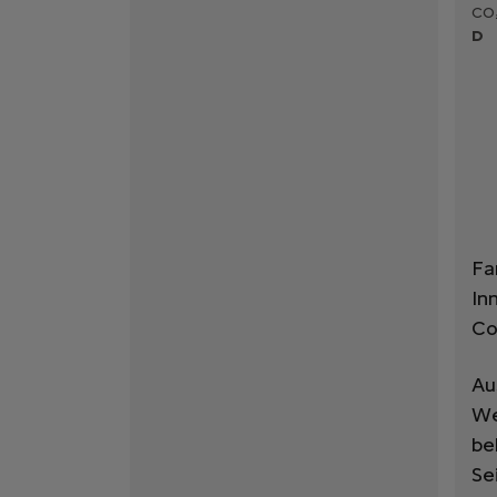
CO₂
D
Fa
In
Co
Au
We
be
Se