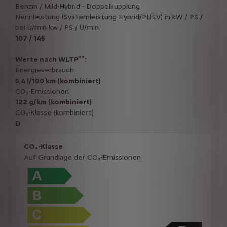
Benzin / Mild-Hybrid - Doppelkupplung
Nennleistung (Systemleistung Hybrid/PHEV) in kW / PS /
bei U/min kw / PS / U/min
107 / 145
**
Werte nach WLTP
:
Energieverbrauch
5,4 l/100 km (kombiniert)
CO₂-Emissionen
122 g/km (kombiniert)
CO₂-Klasse (kombiniert)
D
CO₂-Klasse
Auf Grundlage der CO₂-Emissionen