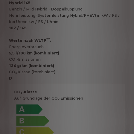
Hybrid 145
Benzin / Mild-Hybrid - Doppelkupplung
Nennleistung (Systemleistung Hybrid/PHEV) in kW / PS /
bei U/min kw / PS / U/min
107 / 145
**
Werte nach WLTP
:
Energieverbrauch
5,5 l/100 km (kombiniert)
CO₂-Emissionen
124 g/km (kombiniert)
CO₂-Klasse (kombiniert)
D
CO₂-Klasse
Auf Grundlage der CO₂-Emissionen