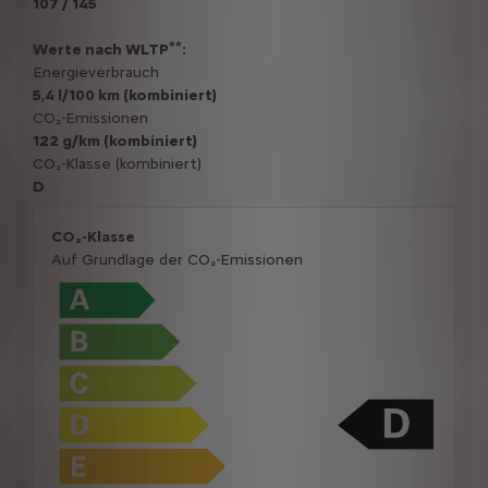
107 / 145
**
Werte nach WLTP
:
Energieverbrauch
5,4 l/100 km (kombiniert)
CO₂-Emissionen
122 g/km (kombiniert)
CO₂-Klasse (kombiniert)
D
CO₂-Klasse
Auf Grundlage der CO₂-Emissionen