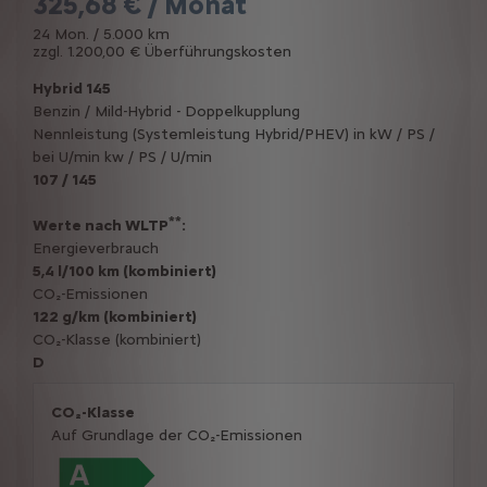
325,68 € / Monat
24 Mon. / 5.000 km
zzgl. 1.200,00 € Überführungskosten
Hybrid 145
Benzin / Mild-Hybrid - Doppelkupplung
Nennleistung (Systemleistung Hybrid/PHEV) in kW / PS /
bei U/min kw / PS / U/min
107 / 145
**
Werte nach WLTP
:
Energieverbrauch
5,4 l/100 km (kombiniert)
CO₂-Emissionen
122 g/km (kombiniert)
CO₂-Klasse (kombiniert)
D
CO₂-Klasse
Auf Grundlage der CO₂-Emissionen