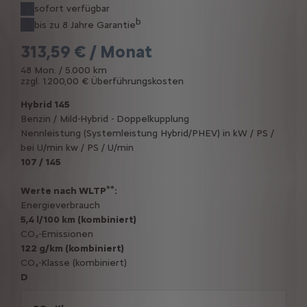
sofort verfügbar
b
bis zu 8 Jahre Garantie
313,59 € / Monat
48 Mon. / 5.000 km
zzgl. 1.200,00 € Überführungskosten
Hybrid 145
Benzin / Mild-Hybrid - Doppelkupplung
Nennleistung (Systemleistung Hybrid/PHEV) in kW / PS /
bei U/min kw / PS / U/min
107 / 145
**
Werte nach WLTP
:
Energieverbrauch
5,4 l/100 km (kombiniert)
CO₂-Emissionen
122 g/km (kombiniert)
CO₂-Klasse (kombiniert)
D