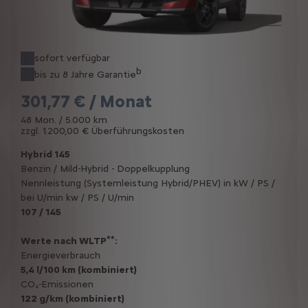
sofort verfügbar
b
bis zu 8 Jahre Garantie
301,77 € / Monat
48 Mon. / 5.000 km
zzgl. 1.200,00 € Überführungskosten
Hybrid 145
Benzin / Mild-Hybrid - Doppelkupplung
Nennleistung (Systemleistung Hybrid/PHEV) in kW / PS /
bei U/min kw / PS / U/min
107 / 145
**
Werte nach WLTP
:
Energieverbrauch
5,4 l/100 km (kombiniert)
CO₂-Emissionen
122 g/km (kombiniert)