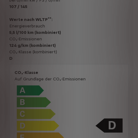
bei U/min kw / PS / U/min
107 / 145
**
Werte nach WLTP
:
Energieverbrauch
5,5 l/100 km (kombiniert)
CO₂-Emissionen
124 g/km (kombiniert)
CO₂-Klasse (kombiniert)
D
CO₂-Klasse
Auf Grundlage der CO₂-Emissionen