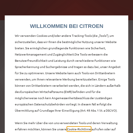
Citroën verdoppelt die staatliche Förderprämie mit
Citroën verdoppelt die Förderprämie - 3.000 €
bis zu 12.000 € Preisvorteil! Mehr erfahren >>
Grundförderung für jeden! Mehr erfahren >>
WILLKOMMEN BEI CITROEN
Wir verwenden Cookies und/oder andere Tracking-Tools (die „Tools“), um
sicherzustellen, dass wir Ihnen die bestmögliche Nutzung unserer Website
bieten. Sie ermöglichen grundlegende Funktionen wie Sicherheit,
ENTDECKEN SIE ALLE
Netzwerkmanagement und Zugänglichkeit.Die Tools verbessern die
Benutzerfreundlichkeit und Leistung durch verschiedene Funktionen wie
Spracherkennung und Suchergebnisse und tragen so dazu bei, unser Angebot
NEUER C5 AIRCROSS
für Sie zu optimieren. Unsere Website kann auch Tools von Drittanbietern
verwenden, um Ihnen relevantere Werbung bereitzustellen. Einige Tools
IN TROISDORF
können von Drittanbietern verarbeitet werden, die sich in Ländern außerhalb
des Europäischen Wirtschaftsraums (EWR) befinden und für die
möglicherweise noch kein Angemessenheitsbeschluss der zuständigen
europäischen Datenschutzbehörden vorliegt. In diesem Fall erfolgt die
Übermittlung auf Grundlage Ihrer Einwilligung (Art. 49 Abs. 1 lit. a DSGVO).
Wenn Sie mehr über die von uns verwendeten Tools und deren Verwaltung
erfahren möchten, können Sie unsere
Cookie‑Richtlinie
aufrufen oder auf