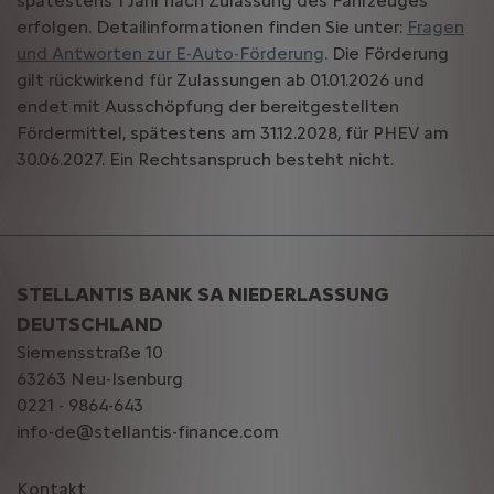
spätestens 1 Jahr nach Zulassung des Fahrzeuges
erfolgen. Detailinformationen finden Sie unter:
Fragen
und Antworten zur E-Auto-Förderung
. Die Förderung
gilt rückwirkend für Zulassungen ab 01.01.2026 und
endet mit Ausschöpfung der bereitgestellten
Fördermittel, spätestens am 31.12.2028, für PHEV am
30.06.2027. Ein Rechtsanspruch besteht nicht.
STELLANTIS BANK SA NIEDERLASSUNG
DEUTSCHLAND
Siemensstraße 10
63263 Neu-Isenburg
0221 - 9864-643
info-de@stellantis-finance.com
Kontakt