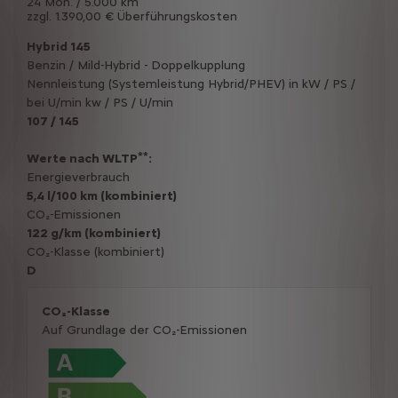
24 Mon. / 5.000 km
zzgl. 1.390,00 € Überführungskosten
Hybrid 145
Benzin / Mild-Hybrid - Doppelkupplung
Nennleistung (Systemleistung Hybrid/PHEV) in kW / PS /
bei U/min kw / PS / U/min
107 / 145
**
Werte nach WLTP
:
Energieverbrauch
5,4 l/100 km (kombiniert)
CO₂-Emissionen
122 g/km (kombiniert)
CO₂-Klasse (kombiniert)
D
CO₂-Klasse
Auf Grundlage der CO₂-Emissionen