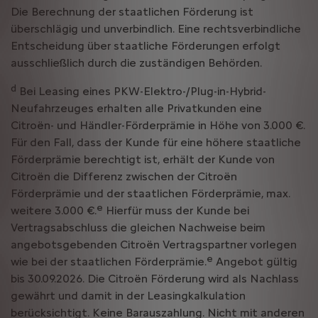
Die Berechnung der staatlichen Förderung ist
überschlägig und unverbindlich. Eine rechtsverbindliche
Entscheidung über staatliche Förderungen erfolgt
ausschließlich durch die zuständigen Behörden.
d
Bei Leasing eines PKW-Elektro-/Plug-in-Hybrid-
Neufahrzeuges erhalten alle Privatkunden eine
Citroën- und Händler-Förderprämie in Höhe von 3.000 €.
Für den Fall, dass der Kunde für eine höhere staatliche
Förderprämie berechtigt ist, erhält der Kunde von
Citroën die Differenz zwischen der Citroën
Förderprämie und der staatlichen Förderprämie, max.
e
weitere 3.000 €.
Hierfür muss der Kunde bei
Vertragsabschluss die gleichen Nachweise beim
angebotsgebenden Citroën Vertragspartner vorlegen
e
wie bei der staatlichen Förderprämie.
Angebot gültig
bis 30.09.2026. Die Citroën Förderung wird als Nachlass
gewährt und damit in der Leasingkalkulation
berücksichtigt. Keine Barauszahlung. Nicht mit anderen