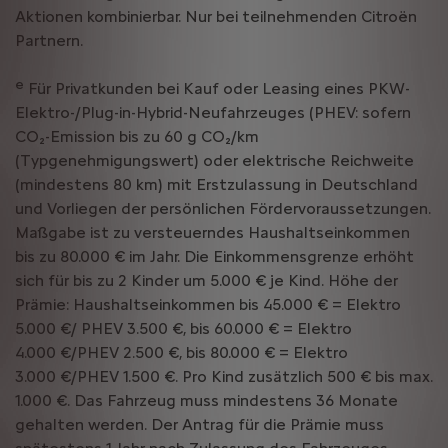
Aktionen kombinierbar. Nur bei teilnehmenden Citroën
Partnern.
e
Für Privatkunden bei Kauf oder Leasing eines PKW-
Elektro-/Plug-in-Hybrid-Neufahrzeuges (PHEV: sofern
CO₂-Emission bis zu 60 g CO₂/km
(Typgenehmigungswert) oder elektrische Reichweite
(mindestens 80 km) mit Erstzulassung in Deutschland
und Vorliegen der persönlichen Fördervoraussetzungen.
Maßgabe ist zu versteuerndes Haushaltseinkommen
bis zu 80.000 € im Jahr. Die Einkommensgrenze erhöht
sich für bis zu 2 Kinder um 5.000 € je Kind. Höhe der
Prämie: Haushaltseinkommen bis 45.000 € = Elektro
5.000 €/ PHEV 3.500 €, bis 60.000 € = Elektro
4.000 €/PHEV 2.500 €, bis 80.000 € = Elektro
3.000 €/PHEV 1.500 €. Pro Kind zusätzlich 500 € bis max.
1.000 €. Das Fahrzeug muss mindestens 36 Monate
gehalten werden. Der Antrag für die Prämie muss