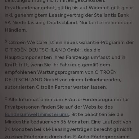
Leistungsumfang nicht miteingeschlossen.
Privatkundenangebot, gültig bis auf Widerruf, gültig nur
inkl. genehmigtem Leasingvertrag der Stellantis Bank
SA Niederlassung Deutschland. Nur bei teilnehmenden
Händlern.
b
Citroën We Care ist ein neues Garantie-Programm der
CITROËN DEUTSCHLAND GmbH, das die
Hauptkomponenten Ihres Fahrzeugs umfasst und in
Kraft tritt, wenn Sie Ihr Fahrzeug gemäß dem
empfohlenen Wartungsprogramm von CITROËN
DEUTSCHLAND GmbH von einem teilnehmenden,
autorisierten Citroën Partner warten lassen.
c
Alle Informationen zum E-Auto-Förderprogramm für
Privatpersonen finden Sie auf der Website des
Bundesumweltministeriums
. Bitte beachten Sie die
Mindesthaltedauer von 36 Monaten. Eine Laufzeit von
24 Monaten bei KM-Leasingverträgen berechtigt nicht
zu einer Förderung durch das E-Auto-Förderprogramm.