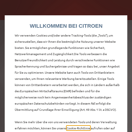
Citroën verdoppelt die staatliche Förderprämie mit
Citroën verdoppelt die Förderprämie - 3.000 €
bis zu 12.000 € Preisvorteil! Mehr erfahren >>
Grundförderung für jeden! Mehr erfahren >>
WILLKOMMEN BEI CITROEN
Wir verwenden Cookies und/oder andere Tracking-Tools (die „Tools“), um
sicherzustellen, dass wir Ihnen die bestmögliche Nutzung unserer Website
bieten. Sie ermöglichen grundlegende Funktionen wie Sicherheit,
ENTDECKEN SIE ALLE
Netzwerkmanagement und Zugänglichkeit.Die Tools verbessern die
Benutzerfreundlichkeit und Leistung durch verschiedene Funktionen wie
Spracherkennung und Suchergebnisse und tragen so dazu bei, unser Angebot
NEUER C5 AIRCROSS
für Sie zu optimieren. Unsere Website kann auch Tools von Drittanbietern
verwenden, um Ihnen relevantere Werbung bereitzustellen. Einige Tools
IN LUDWIGSHAFEN
können von Drittanbietern verarbeitet werden, die sich in Ländern außerhalb
des Europäischen Wirtschaftsraums (EWR) befinden und für die
AM RHEIN
möglicherweise noch kein Angemessenheitsbeschluss der zuständigen
europäischen Datenschutzbehörden vorliegt. In diesem Fall erfolgt die
Übermittlung auf Grundlage Ihrer Einwilligung (Art. 49 Abs. 1 lit. a DSGVO).
Wenn Sie mehr über die von uns verwendeten Tools und deren Verwaltung
erfahren möchten, können Sie unsere
Cookie‑Richtlinie
aufrufen oder auf