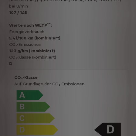
bei U/min
107 / 145
**
Werte nach WLTP
:
Energieverbrauch
5,4 l/100 km (kombiniert)
CO₂-Emissionen
123 g/km (kombiniert)
CO₂-Klasse (kombiniert)
D
CO₂-Klasse
Auf Grundlage der CO₂-Emissionen