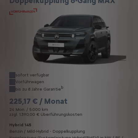
Doppelkupplung 6-Gang MAX
sofort verfügbar
Vorführwagen
b
bis zu 8 Jahre Garantie
225,17 € / Monat
24 Mon. / 5.000 km
zzgl. 1.390,00 € Überführungskosten
Hybrid 145
Benzin / Mild-Hybrid - Doppelkupplung
Nennleistung (Systemleistung Hybrid/PHEV) in kW / PS /