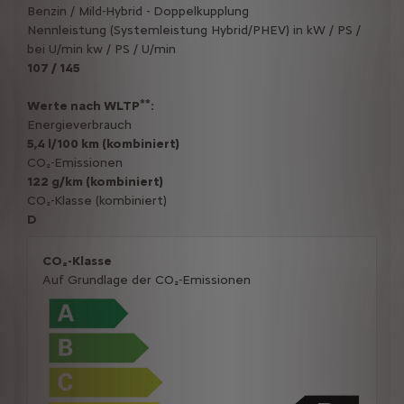
Benzin / Mild-Hybrid - Doppelkupplung
Nennleistung (Systemleistung Hybrid/PHEV) in kW / PS /
bei U/min kw / PS / U/min
107 / 145
**
Werte nach WLTP
:
Energieverbrauch
5,4 l/100 km (kombiniert)
CO₂-Emissionen
122 g/km (kombiniert)
CO₂-Klasse (kombiniert)
D
CO₂-Klasse
Auf Grundlage der CO₂-Emissionen