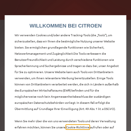
Citroën verdoppelt die staatliche Förderprämie mit
Citroën verdoppelt die Förderprämie - 3.000 €
bis zu 12.000 € Preisvorteil! Mehr erfahren >>
Grundförderung für jeden! Mehr erfahren >>
WILLKOMMEN BEI CITROEN
Wir verwenden Cookies und/oder andere Tracking-Tools (die „Tools“), um
sicherzustellen, dass wir Ihnen die bestmögliche Nutzung unserer Website
bieten. Sie ermöglichen grundlegende Funktionen wie Sicherheit,
ENTDECKEN SIE ALLE
Netzwerkmanagement und Zugänglichkeit.Die Tools verbessern die
Benutzerfreundlichkeit und Leistung durch verschiedene Funktionen wie
Spracherkennung und Suchergebnisse und tragen so dazu bei, unser Angebot
NEUER C5 AIRCROSS
für Sie zu optimieren. Unsere Website kann auch Tools von Drittanbietern
verwenden, um Ihnen relevantere Werbung bereitzustellen. Einige Tools
IN GUMMERSBACH
können von Drittanbietern verarbeitet werden, die sich in Ländern außerhalb
des Europäischen Wirtschaftsraums (EWR) befinden und für die
möglicherweise noch kein Angemessenheitsbeschluss der zuständigen
europäischen Datenschutzbehörden vorliegt. In diesem Fall erfolgt die
Übermittlung auf Grundlage Ihrer Einwilligung (Art. 49 Abs. 1 lit. a DSGVO).
Wenn Sie mehr über die von uns verwendeten Tools und deren Verwaltung
erfahren möchten, können Sie unsere
Cookie‑Richtlinie
aufrufen oder auf