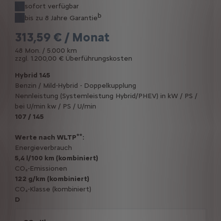
sofort verfügbar
b
bis zu 8 Jahre Garantie
313,59 € / Monat
48 Mon. / 5.000 km
zzgl. 1.200,00 € Überführungskosten
Hybrid 145
Benzin / Mild-Hybrid - Doppelkupplung
Nennleistung (Systemleistung Hybrid/PHEV) in kW / PS /
bei U/min kw / PS / U/min
107 / 145
**
Werte nach WLTP
:
Energieverbrauch
5,4 l/100 km (kombiniert)
CO₂-Emissionen
122 g/km (kombiniert)
CO₂-Klasse (kombiniert)
D