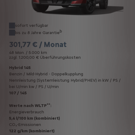
sofort verfügbar
b
bis zu 8 Jahre Garantie
301,77 € / Monat
48 Mon. / 5.000 km
zzgl. 1.200,00 € Überführungskosten
Hybrid 145
Benzin / Mild-Hybrid - Doppelkupplung
Nennleistung (Systemleistung Hybrid/PHEV) in kW / PS /
bei U/min kw / PS / U/min
107 / 145
**
Werte nach WLTP
:
Energieverbrauch
5,4 l/100 km (kombiniert)
CO₂-Emissionen
122 g/km (kombiniert)