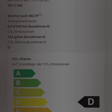
bei U/min kw / PS / U/min
107 / 145
**
Werte nach WLTP
:
Energieverbrauch
5,5 l/100 km (kombiniert)
CO₂-Emissionen
124 g/km (kombiniert)
CO₂-Klasse (kombiniert)
D
CO₂-Klasse
Auf Grundlage der CO₂-Emissionen