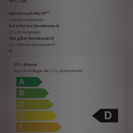
107 / 145
**
Werte nach WLTP
:
Energieverbrauch
5,4 l/100 km (kombiniert)
CO₂-Emissionen
122 g/km (kombiniert)
CO₂-Klasse (kombiniert)
D
CO₂-Klasse
Auf Grundlage der CO₂-Emissionen