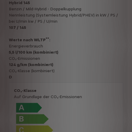
Hybrid 145
Benzin / Mild-Hybrid - Doppelkupplung
Nennleistung (Systemleistung Hybrid/PHEV) in kW / PS /
bei U/min kw / PS / U/min
107 / 145
**
Werte nach WLTP
:
Energieverbrauch
5,5 l/100 km (kombiniert)
CO₂-Emissionen
124 g/km (kombiniert)
CO₂-Klasse (kombiniert)
D
CO₂-Klasse
Auf Grundlage der CO₂-Emissionen