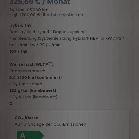
325,68 € / Monat
24 Mon. / 5.000 km
zzgl. 1.200,00 € Überführungskosten
Hybrid 145
Benzin / Mild-Hybrid - Doppelkupplung
Nennleistung (Systemleistung Hybrid/PHEV) in kW / PS /
bei U/min kw / PS / U/min
107 / 145
**
Werte nach WLTP
:
Energieverbrauch
5,4 l/100 km (kombiniert)
CO₂-Emissionen
122 g/km (kombiniert)
CO₂-Klasse (kombiniert)
D
CO₂-Klasse
Auf Grundlage der CO₂-Emissionen