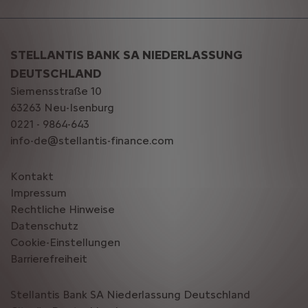
STELLANTIS BANK SA NIEDERLASSUNG
DEUTSCHLAND
Siemensstraße 10
63263 Neu-Isenburg
0221 - 9864-643
info-de@stellantis-finance.com
Kontakt
Impressum
Rechtliche Hinweise
Datenschutz
Cookie-Einstellungen
Barrierefreiheit
Stellantis Bank SA Niederlassung Deutschland