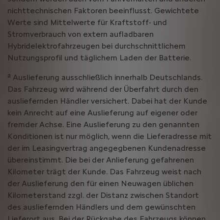
nichttechnischen Faktoren beeinflusst. Gewichtete
Werte sind Mittelwerte für Kraftstoff- und
Stromverbrauch von extern aufladbaren
Hybridelektrofahrzeugen bei durchschnittlichem
Nutzungsprofil und täglichem Laden der Batterie.
a
Auslieferung ausschließlich innerhalb Deutschlands.
Das Fahrzeug wird während der Überfahrt durch den
ausliefernden Händler versichert. Dabei hat der Kunde
kein Anrecht auf eine Auslieferung auf eigener oder
fremder Achse. Eine Auslieferung zu den genannten
Konditionen ist nur möglich, wenn die Lieferadresse mit
der im Leasingvertrag angegegbenen Kundenadresse
übereinstimmt. Die bei der Anlieferung gefahrenen
Kilometer trägt der Kunde. Das Fahrzeug weist nach
der Auslieferung den für einen Neuwagen üblichen
Kilometerstand zzgl. der Distanz zwischen Standort
des ausliefernden Händlers und dem gewünschten
Lieferort aus. Bei der Rückgabe des Fahrzeugs können