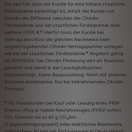
Für den Fall, dass der Kunde für eine höhere staatliche
Förderprämie berechtigt ist, erhält der Kunde von
Citroën die Differenz zwischen der Citroën
Förderprämie und der staatlichen Förderprämie, max.
e
weitere 3.000 €.
Hierfür muss der Kunde bei
Vertragsabschluss die gleichen Nachweise beim
angebotsgebenden Citroën Vertragspartner vorlegen
e
wie bei der staatlichen Förderprämie.
Angebot gültig
bis 30.09.2026. Die Citroën Förderung wird als Nachlass
gewährt und damit in der Leasingkalkulation
berücksichtigt. Keine Barauszahlung. Nicht mit anderen
Aktionen kombinierbar. Nur bei teilnehmenden Citroën
Partnern.
e
Für Privatkunden bei Kauf oder Leasing eines PKW-
Elektro-/Plug-in-Hybrid-Neufahrzeuges (PHEV: sofern
CO₂-Emission bis zu 60 g CO₂/km
(Typgenehmigungswert) oder elektrische Reichweite
(mindestens 80 km) mit Erstzulassung in Deutschland