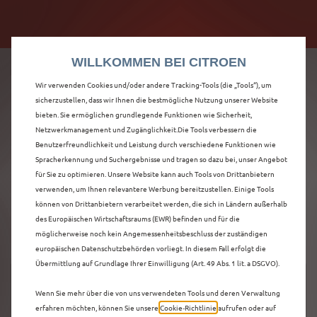
Citroën verdoppelt die staatliche Förderprämie mit
Citroën verdoppelt die Förderprämie - 3.000 €
bis zu 12.000 € Preisvorteil! Mehr erfahren >>
Grundförderung für jeden! Mehr erfahren >>
WILLKOMMEN BEI CITROEN
Wir verwenden Cookies und/oder andere Tracking-Tools (die „Tools“), um
sicherzustellen, dass wir Ihnen die bestmögliche Nutzung unserer Website
bieten. Sie ermöglichen grundlegende Funktionen wie Sicherheit,
ENTDECKEN SIE ALLE
Netzwerkmanagement und Zugänglichkeit.Die Tools verbessern die
Benutzerfreundlichkeit und Leistung durch verschiedene Funktionen wie
Spracherkennung und Suchergebnisse und tragen so dazu bei, unser Angebot
NEUER C5 AIRCROSS
für Sie zu optimieren. Unsere Website kann auch Tools von Drittanbietern
verwenden, um Ihnen relevantere Werbung bereitzustellen. Einige Tools
IN BRAUNSCHWEIG
können von Drittanbietern verarbeitet werden, die sich in Ländern außerhalb
des Europäischen Wirtschaftsraums (EWR) befinden und für die
möglicherweise noch kein Angemessenheitsbeschluss der zuständigen
europäischen Datenschutzbehörden vorliegt. In diesem Fall erfolgt die
Übermittlung auf Grundlage Ihrer Einwilligung (Art. 49 Abs. 1 lit. a DSGVO).
Wenn Sie mehr über die von uns verwendeten Tools und deren Verwaltung
erfahren möchten, können Sie unsere
Cookie‑Richtlinie
aufrufen oder auf