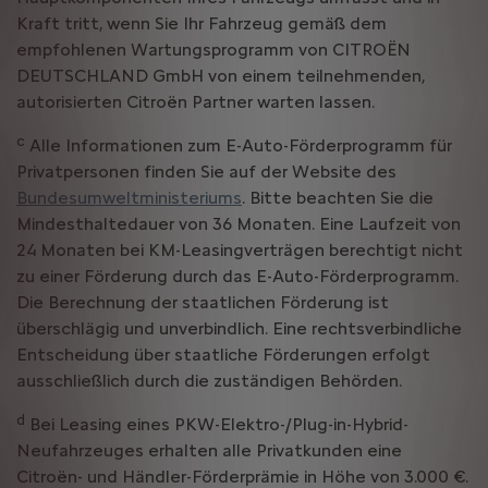
Kraft tritt, wenn Sie Ihr Fahrzeug gemäß dem
empfohlenen Wartungsprogramm von CITROËN
DEUTSCHLAND GmbH von einem teilnehmenden,
autorisierten Citroën Partner warten lassen.
c
Alle Informationen zum E-Auto-Förderprogramm für
Privatpersonen finden Sie auf der Website des
Bundesumweltministeriums
. Bitte beachten Sie die
Mindesthaltedauer von 36 Monaten. Eine Laufzeit von
24 Monaten bei KM-Leasingverträgen berechtigt nicht
zu einer Förderung durch das E-Auto-Förderprogramm.
Die Berechnung der staatlichen Förderung ist
überschlägig und unverbindlich. Eine rechtsverbindliche
Entscheidung über staatliche Förderungen erfolgt
ausschließlich durch die zuständigen Behörden.
d
Bei Leasing eines PKW-Elektro-/Plug-in-Hybrid-
Neufahrzeuges erhalten alle Privatkunden eine
Citroën- und Händler-Förderprämie in Höhe von 3.000 €.