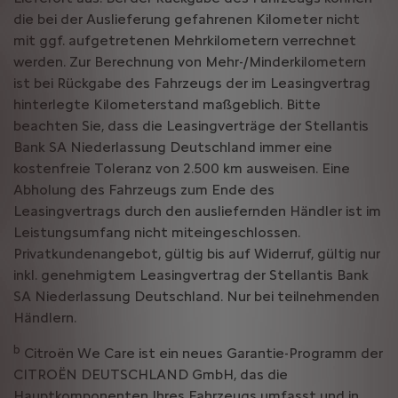
die bei der Auslieferung gefahrenen Kilometer nicht
mit ggf. aufgetretenen Mehrkilometern verrechnet
werden. Zur Berechnung von Mehr-/Minderkilometern
ist bei Rückgabe des Fahrzeugs der im Leasingvertrag
hinterlegte Kilometerstand maßgeblich. Bitte
beachten Sie, dass die Leasingverträge der Stellantis
Bank SA Niederlassung Deutschland immer eine
kostenfreie Toleranz von 2.500 km ausweisen. Eine
Abholung des Fahrzeugs zum Ende des
Leasingvertrags durch den ausliefernden Händler ist im
Leistungsumfang nicht miteingeschlossen.
Privatkundenangebot, gültig bis auf Widerruf, gültig nur
inkl. genehmigtem Leasingvertrag der Stellantis Bank
SA Niederlassung Deutschland. Nur bei teilnehmenden
Händlern.
b
Citroën We Care ist ein neues Garantie-Programm der
CITROËN DEUTSCHLAND GmbH, das die
Hauptkomponenten Ihres Fahrzeugs umfasst und in