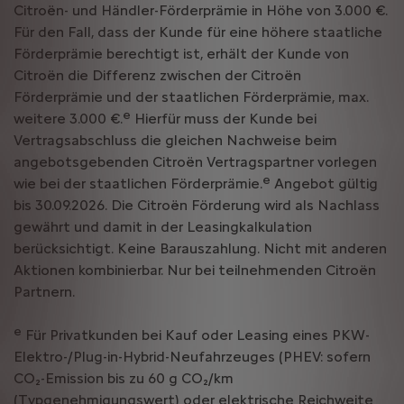
Citroën- und Händler-Förderprämie in Höhe von 3.000 €.
Für den Fall, dass der Kunde für eine höhere staatliche
Förderprämie berechtigt ist, erhält der Kunde von
Citroën die Differenz zwischen der Citroën
Förderprämie und der staatlichen Förderprämie, max.
e
weitere 3.000 €.
Hierfür muss der Kunde bei
Vertragsabschluss die gleichen Nachweise beim
angebotsgebenden Citroën Vertragspartner vorlegen
e
wie bei der staatlichen Förderprämie.
Angebot gültig
bis 30.09.2026. Die Citroën Förderung wird als Nachlass
gewährt und damit in der Leasingkalkulation
berücksichtigt. Keine Barauszahlung. Nicht mit anderen
Aktionen kombinierbar. Nur bei teilnehmenden Citroën
Partnern.
e
Für Privatkunden bei Kauf oder Leasing eines PKW-
Elektro-/Plug-in-Hybrid-Neufahrzeuges (PHEV: sofern
CO₂-Emission bis zu 60 g CO₂/km
(Typgenehmigungswert) oder elektrische Reichweite