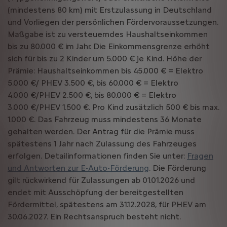
(mindestens 80 km) mit Erstzulassung in Deutschland
und Vorliegen der persönlichen Fördervoraussetzungen.
Maßgabe ist zu versteuerndes Haushaltseinkommen
bis zu 80.000 € im Jahr. Die Einkommensgrenze erhöht
sich für bis zu 2 Kinder um 5.000 € je Kind. Höhe der
Prämie: Haushaltseinkommen bis 45.000 € = Elektro
5.000 €/ PHEV 3.500 €, bis 60.000 € = Elektro
4.000 €/PHEV 2.500 €, bis 80.000 € = Elektro
3.000 €/PHEV 1.500 €. Pro Kind zusätzlich 500 € bis max.
1.000 €. Das Fahrzeug muss mindestens 36 Monate
gehalten werden. Der Antrag für die Prämie muss
spätestens 1 Jahr nach Zulassung des Fahrzeuges
erfolgen. Detailinformationen finden Sie unter:
Fragen
und Antworten zur E-Auto-Förderung
. Die Förderung
gilt rückwirkend für Zulassungen ab 01.01.2026 und
endet mit Ausschöpfung der bereitgestellten
Fördermittel, spätestens am 31.12.2028, für PHEV am
30.06.2027. Ein Rechtsanspruch besteht nicht.