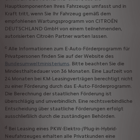
Hauptkomponenten Ihres Fahrzeugs umfasst und in
Kraft tritt, wenn Sie Ihr Fahrzeug gemäß dem
empfohlenen Wartungsprogramm von CITROËN
DEUTSCHLAND GmbH von einem teilnehmenden,
autorisierten Citroën Partner warten lassen.
c
Alle Informationen zum E-Auto-Förderprogramm für
Privatpersonen finden Sie auf der Website des
Bundesumweltministeriums
. Bitte beachten Sie die
Mindesthaltedauer von 36 Monaten. Eine Laufzeit von
24 Monaten bei KM-Leasingverträgen berechtigt nicht
zu einer Förderung durch das E-Auto-Förderprogramm.
Die Berechnung der staatlichen Förderung ist
überschlägig und unverbindlich. Eine rechtsverbindliche
Entscheidung über staatliche Förderungen erfolgt
ausschließlich durch die zuständigen Behörden.
d
Bei Leasing eines PKW-Elektro-/Plug-in-Hybrid-
Neufahrzeuges erhalten alle Privatkunden eine