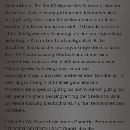
Lieferort aus. Bei der Rückgabe des Fahrzeugs können
die bei der Auslieferung gefahrenen Kilometer nicht
mit ggf. aufgetretenen Mehrkilometern verrechnet
werden. Zur Berechnung von Mehr-/Minderkilometern
ist bei Rückgabe des Fahrzeugs der im Leasingvertrag
hinterlegte Kilometerstand maßgeblich. Bitte
beachten Sie, dass die Leasingverträge der Stellantis
Bank SA Niederlassung Deutschland immer eine
kostenfreie Toleranz von 2.500 km ausweisen. Eine
Abholung des Fahrzeugs zum Ende des
Leasingvertrags durch den ausliefernden Händler ist im
Leistungsumfang nicht miteingeschlossen.
Privatkundenangebot, gültig bis auf Widerruf, gültig nur
inkl. genehmigtem Leasingvertrag der Stellantis Bank
SA Niederlassung Deutschland. Nur bei teilnehmenden
Händlern.
b
Citroën We Care ist ein neues Garantie-Programm der
CITROËN DEUTSCHLAND GmbH, das die