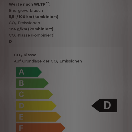
**
Werte nach WLTP
:
Energieverbrauch
5,5 l/100 km (kombiniert)
CO₂-Emissionen
124 g/km (kombiniert)
CO₂-Klasse (kombiniert)
D
CO₂-Klasse
Auf Grundlage der CO₂-Emissionen