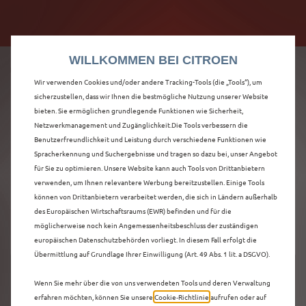
Citroën verdoppelt die staatliche Förderprämie mit
Citroën verdoppelt die Förderprämie - 3.000 €
bis zu 12.000 € Preisvorteil! Mehr erfahren >>
Grundförderung für jeden! Mehr erfahren >>
WILLKOMMEN BEI CITROEN
Wir verwenden Cookies und/oder andere Tracking-Tools (die „Tools“), um
sicherzustellen, dass wir Ihnen die bestmögliche Nutzung unserer Website
bieten. Sie ermöglichen grundlegende Funktionen wie Sicherheit,
ENTDECKEN SIE ALLE
Netzwerkmanagement und Zugänglichkeit.Die Tools verbessern die
Benutzerfreundlichkeit und Leistung durch verschiedene Funktionen wie
Spracherkennung und Suchergebnisse und tragen so dazu bei, unser Angebot
NEUER C5 AIRCROSS
für Sie zu optimieren. Unsere Website kann auch Tools von Drittanbietern
verwenden, um Ihnen relevantere Werbung bereitzustellen. Einige Tools
IN AACHEN
können von Drittanbietern verarbeitet werden, die sich in Ländern außerhalb
des Europäischen Wirtschaftsraums (EWR) befinden und für die
möglicherweise noch kein Angemessenheitsbeschluss der zuständigen
europäischen Datenschutzbehörden vorliegt. In diesem Fall erfolgt die
Übermittlung auf Grundlage Ihrer Einwilligung (Art. 49 Abs. 1 lit. a DSGVO).
Wenn Sie mehr über die von uns verwendeten Tools und deren Verwaltung
erfahren möchten, können Sie unsere
Cookie‑Richtlinie
aufrufen oder auf