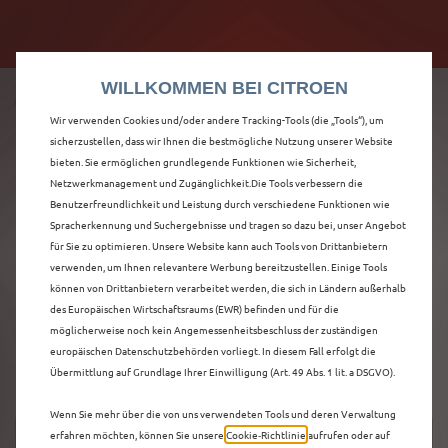
Citroën verdoppelt die staatliche Förderprämie mit
Citroën verdoppelt die Förderprämie - 3.000 €
bis zu 12.000 € Preisvorteil! Mehr erfahren >>
Grundförderung für jeden! Mehr erfahren >>
WILLKOMMEN BEI CITROEN
Wir verwenden Cookies und/oder andere Tracking-Tools (die „Tools“), um
sicherzustellen, dass wir Ihnen die bestmögliche Nutzung unserer Website
bieten. Sie ermöglichen grundlegende Funktionen wie Sicherheit,
ENTDECKEN SIE ALLE
Netzwerkmanagement und Zugänglichkeit.Die Tools verbessern die
Benutzerfreundlichkeit und Leistung durch verschiedene Funktionen wie
Spracherkennung und Suchergebnisse und tragen so dazu bei, unser Angebot
Ë-C4 X MIT ELEKTRO
für Sie zu optimieren. Unsere Website kann auch Tools von Drittanbietern
verwenden, um Ihnen relevantere Werbung bereitzustellen. Einige Tools
ANTRIEB IN
können von Drittanbietern verarbeitet werden, die sich in Ländern außerhalb
des Europäischen Wirtschaftsraums (EWR) befinden und für die
GÜTERSLOH
möglicherweise noch kein Angemessenheitsbeschluss der zuständigen
europäischen Datenschutzbehörden vorliegt. In diesem Fall erfolgt die
Übermittlung auf Grundlage Ihrer Einwilligung (Art. 49 Abs. 1 lit. a DSGVO).
Wenn Sie mehr über die von uns verwendeten Tools und deren Verwaltung
erfahren möchten, können Sie unsere
Cookie‑Richtlinie
aufrufen oder auf