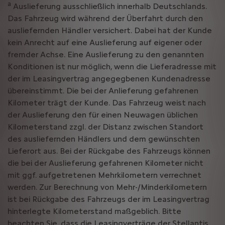
a
Auslieferung ausschließlich innerhalb Deutschlands.
Das Fahrzeug wird während der Überfahrt durch den
ausliefernden Händler versichert. Dabei hat der Kunde
kein Anrecht auf eine Auslieferung auf eigener oder
fremder Achse. Eine Auslieferung zu den genannten
Konditionen ist nur möglich, wenn die Lieferadresse mit
der im Leasingvertrag angegegbenen Kundenadresse
übereinstimmt. Die bei der Anlieferung gefahrenen
Kilometer trägt der Kunde. Das Fahrzeug weist nach
der Auslieferung den für einen Neuwagen üblichen
Kilometerstand zzgl. der Distanz zwischen Standort
des ausliefernden Händlers und dem gewünschten
Lieferort aus. Bei der Rückgabe des Fahrzeugs können
die bei der Auslieferung gefahrenen Kilometer nicht
mit ggf. aufgetretenen Mehrkilometern verrechnet
werden. Zur Berechnung von Mehr-/Minderkilometern
ist bei Rückgabe des Fahrzeugs der im Leasingvertrag
hinterlegte Kilometerstand maßgeblich. Bitte
beachten Sie, dass die Leasingverträge der Stellantis