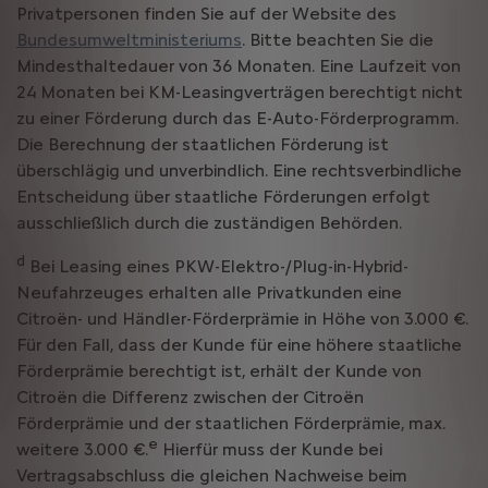
Privatpersonen finden Sie auf der Website des
Bundesumweltministeriums
. Bitte beachten Sie die
Mindesthaltedauer von 36 Monaten. Eine Laufzeit von
24 Monaten bei KM-Leasingverträgen berechtigt nicht
zu einer Förderung durch das E-Auto-Förderprogramm.
Die Berechnung der staatlichen Förderung ist
überschlägig und unverbindlich. Eine rechtsverbindliche
Entscheidung über staatliche Förderungen erfolgt
ausschließlich durch die zuständigen Behörden.
d
Bei Leasing eines PKW-Elektro-/Plug-in-Hybrid-
Neufahrzeuges erhalten alle Privatkunden eine
Citroën- und Händler-Förderprämie in Höhe von 3.000 €.
Für den Fall, dass der Kunde für eine höhere staatliche
Förderprämie berechtigt ist, erhält der Kunde von
Citroën die Differenz zwischen der Citroën
Förderprämie und der staatlichen Förderprämie, max.
e
weitere 3.000 €.
Hierfür muss der Kunde bei
Vertragsabschluss die gleichen Nachweise beim