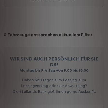
Suchergebnisse
0 Fahrzeuge entsprechen aktuellem Filter
WIR SIND AUCH PERSÖNLICH FÜR SIE
DA!
Montag bis Freitag von 9:00 bis 18:00
Haben Sie Fragen zum Leasing, zum
Leasingvertrag oder zur Abwicklung?
Die Stellantis Bank gibt Ihnen gerne Auskunft.