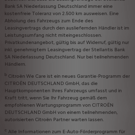
Bank SA Niederlassung Deutschland immer eine
kostenfreie Toleranz von 2.500 km ausweisen. Eine
Abholung des Fahrzeugs zum Ende des
Leasingvertrags durch den ausliefernden Händler ist im
Leistungsumfang nicht miteingeschlossen.
Privatkundenangebot, gültig bis auf Widerruf, gültig nur
inkl. genehmigtem Leasingvertrag der Stellantis Bank
SA Niederlassung Deutschland. Nur bei teilnehmenden
Händlern.
b
Citroën We Care ist ein neues Garantie-Programm der
CITROËN DEUTSCHLAND GmbH, das die
Hauptkomponenten Ihres Fahrzeugs umfasst und in
Kraft tritt, wenn Sie Ihr Fahrzeug gemäß dem
empfohlenen Wartungsprogramm von CITROËN
DEUTSCHLAND GmbH von einem teilnehmenden,
autorisierten Citroën Partner warten lassen.
c
Alle Informationen zum E-Auto-Förderprogramm für