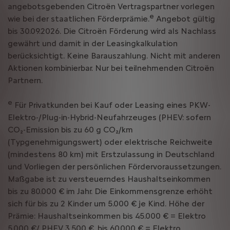
angebotsgebenden Citroën Vertragspartner vorlegen
e
wie bei der staatlichen Förderprämie.
Angebot gültig
bis 30.09.2026. Die Citroën Förderung wird als Nachlass
gewährt und damit in der Leasingkalkulation
berücksichtigt. Keine Barauszahlung. Nicht mit anderen
Aktionen kombinierbar. Nur bei teilnehmenden Citroën
Partnern.
e
Für Privatkunden bei Kauf oder Leasing eines PKW-
Elektro-/Plug-in-Hybrid-Neufahrzeuges (PHEV: sofern
CO₂-Emission bis zu 60 g CO₂/km
(Typgenehmigungswert) oder elektrische Reichweite
(mindestens 80 km) mit Erstzulassung in Deutschland
und Vorliegen der persönlichen Fördervoraussetzungen.
Maßgabe ist zu versteuerndes Haushaltseinkommen
bis zu 80.000 € im Jahr. Die Einkommensgrenze erhöht
sich für bis zu 2 Kinder um 5.000 € je Kind. Höhe der
Prämie: Haushaltseinkommen bis 45.000 € = Elektro
5.000 €/ PHEV 3.500 €, bis 60.000 € = Elektro