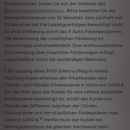
Privatpersonen finden Sie auf der Website des
Bundesumweltministeriums
. Bitte beachten Sie die
Mindesthaltedauer von 36 Monaten. Eine Laufzeit von
24 Monaten bei KM-Leasingverträgen berechtigt nicht
zu einer Förderung durch das E-Auto-Förderprogramm.
Die Berechnung der staatlichen Förderung ist
überschlägig und unverbindlich. Eine rechtsverbindliche
Entscheidung über staatliche Förderungen erfolgt
ausschließlich durch die zuständigen Behörden.
d
Bei Leasing eines PKW-Elektro-/Plug-in-Hybrid-
Neufahrzeuges erhalten alle Privatkunden eine
Citroën- und Händler-Förderprämie in Höhe von 3.000 €.
Für den Fall, dass der Kunde für eine höhere staatliche
Förderprämie berechtigt ist, erhält der Kunde von
Citroën die Differenz zwischen der Citroën
Förderprämie und der staatlichen Förderprämie, max.
e
weitere 3.000 €.
Hierfür muss der Kunde bei
Vertragsabschluss die gleichen Nachweise beim