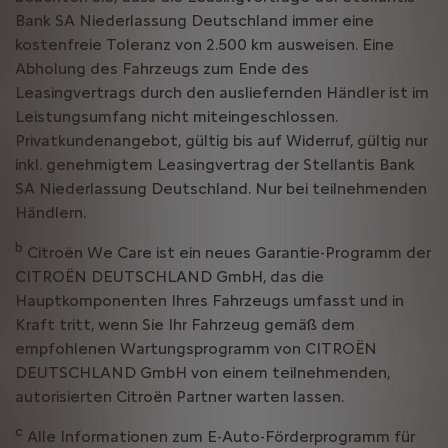
Bank SA Niederlassung Deutschland immer eine
kostenfreie Toleranz von 2.500 km ausweisen. Eine
Abholung des Fahrzeugs zum Ende des
Leasingvertrags durch den ausliefernden Händler ist im
Leistungsumfang nicht miteingeschlossen.
Privatkundenangebot, gültig bis auf Widerruf, gültig nur
inkl. genehmigtem Leasingvertrag der Stellantis Bank
SA Niederlassung Deutschland. Nur bei teilnehmenden
Händlern.
b
Citroën We Care ist ein neues Garantie-Programm der
CITROËN DEUTSCHLAND GmbH, das die
Hauptkomponenten Ihres Fahrzeugs umfasst und in
Kraft tritt, wenn Sie Ihr Fahrzeug gemäß dem
empfohlenen Wartungsprogramm von CITROËN
DEUTSCHLAND GmbH von einem teilnehmenden,
autorisierten Citroën Partner warten lassen.
c
Alle Informationen zum E-Auto-Förderprogramm für