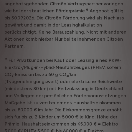
angebotsgebenden Citroën Vertragspartner vorlegen
e
wie bei der staatlichen Förderprämie.
Angebot gültig
bis 30.09.2026. Die Citroën Förderung wird als Nachlass
gewährt und damit in der Leasingkalkulation
berücksichtigt. Keine Barauszahlung. Nicht mit anderen
Aktionen kombinierbar. Nur bei teilnehmenden Citroën
Partnern.
e
Für Privatkunden bei Kauf oder Leasing eines PKW-
Elektro-/Plug-in-Hybrid-Neufahrzeuges (PHEV: sofern
CO₂-Emission bis zu 60 g CO₂/km
(Typgenehmigungswert) oder elektrische Reichweite
(mindestens 80 km) mit Erstzulassung in Deutschland
und Vorliegen der persönlichen Fördervoraussetzungen.
Maßgabe ist zu versteuerndes Haushaltseinkommen
bis zu 80.000 € im Jahr. Die Einkommensgrenze erhöht
sich für bis zu 2 Kinder um 5.000 € je Kind. Höhe der
Prämie: Haushaltseinkommen bis 45.000 € = Elektro
5.000 €/ PHEV 3.500 €, bis 60.000 € = Elektro