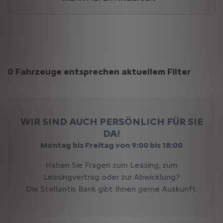
Suchergebnisse
0 Fahrzeuge entsprechen aktuellem Filter
WIR SIND AUCH PERSÖNLICH FÜR SIE
DA!
Montag bis Freitag von 9:00 bis 18:00
Haben Sie Fragen zum Leasing, zum
Leasingvertrag oder zur Abwicklung?
Die Stellantis Bank gibt Ihnen gerne Auskunft.