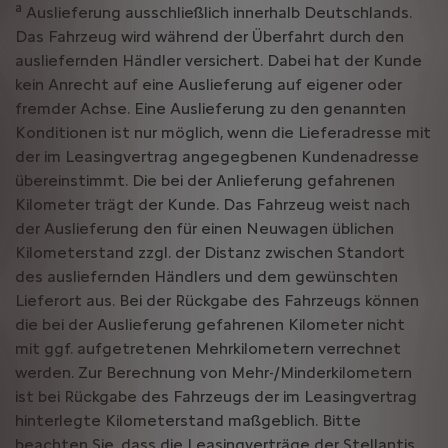
a
Auslieferung ausschließlich innerhalb Deutschlands.
Das Fahrzeug wird während der Überfahrt durch den
ausliefernden Händler versichert. Dabei hat der Kunde
kein Anrecht auf eine Auslieferung auf eigener oder
fremder Achse. Eine Auslieferung zu den genannten
Konditionen ist nur möglich, wenn die Lieferadresse mit
der im Leasingvertrag angegegbenen Kundenadresse
übereinstimmt. Die bei der Anlieferung gefahrenen
Kilometer trägt der Kunde. Das Fahrzeug weist nach
der Auslieferung den für einen Neuwagen üblichen
Kilometerstand zzgl. der Distanz zwischen Standort
des ausliefernden Händlers und dem gewünschten
Lieferort aus. Bei der Rückgabe des Fahrzeugs können
die bei der Auslieferung gefahrenen Kilometer nicht
mit ggf. aufgetretenen Mehrkilometern verrechnet
werden. Zur Berechnung von Mehr-/Minderkilometern
ist bei Rückgabe des Fahrzeugs der im Leasingvertrag
hinterlegte Kilometerstand maßgeblich. Bitte
beachten Sie, dass die Leasingverträge der Stellantis