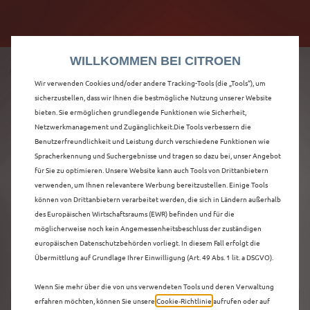
Citroën verdoppelt die staatliche Förderprämie mit
Citroën verdoppelt die Förderprämie - 3.000 €
bis zu 12.000 € Preisvorteil! Mehr erfahren >>
Grundförderung für jeden! Mehr erfahren >>
WILLKOMMEN BEI CITROEN
Wir verwenden Cookies und/oder andere Tracking-Tools (die „Tools“), um
sicherzustellen, dass wir Ihnen die bestmögliche Nutzung unserer Website
bieten. Sie ermöglichen grundlegende Funktionen wie Sicherheit,
ENTDECKEN SIE ALLE
Netzwerkmanagement und Zugänglichkeit.Die Tools verbessern die
Benutzerfreundlichkeit und Leistung durch verschiedene Funktionen wie
Spracherkennung und Suchergebnisse und tragen so dazu bei, unser Angebot
Ë-C4 X MIT ELEKTRO
für Sie zu optimieren. Unsere Website kann auch Tools von Drittanbietern
verwenden, um Ihnen relevantere Werbung bereitzustellen. Einige Tools
ANTRIEB IN CASTROP-
können von Drittanbietern verarbeitet werden, die sich in Ländern außerhalb
des Europäischen Wirtschaftsraums (EWR) befinden und für die
RAUXEL
möglicherweise noch kein Angemessenheitsbeschluss der zuständigen
europäischen Datenschutzbehörden vorliegt. In diesem Fall erfolgt die
Übermittlung auf Grundlage Ihrer Einwilligung (Art. 49 Abs. 1 lit. a DSGVO).
Wenn Sie mehr über die von uns verwendeten Tools und deren Verwaltung
erfahren möchten, können Sie unsere
Cookie‑Richtlinie
aufrufen oder auf