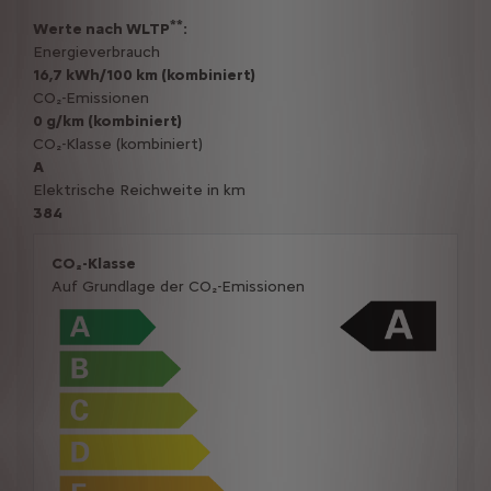
**
Werte nach WLTP
:
Energieverbrauch
16,7 kWh/100 km (kombiniert)
CO₂-Emissionen
0 g/km (kombiniert)
CO₂-Klasse (kombiniert)
A
Elektrische Reichweite in km
384
CO₂-Klasse
Auf Grundlage der CO₂-Emissionen