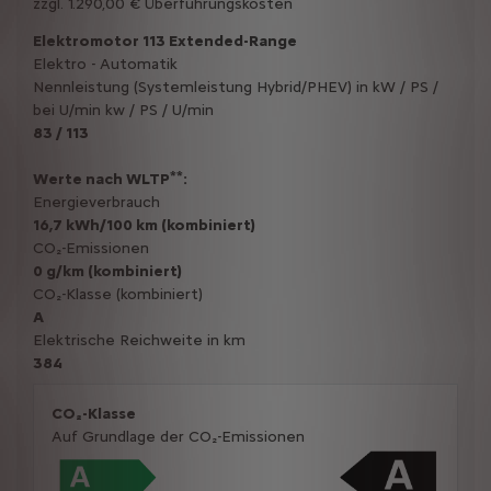
zzgl. 1.290,00 € Überführungskosten
Elektromotor 113 Extended-Range
Elektro - Automatik
Nennleistung (Systemleistung Hybrid/PHEV) in kW / PS /
bei U/min kw / PS / U/min
83 / 113
**
Werte nach WLTP
:
Energieverbrauch
16,7 kWh/100 km (kombiniert)
CO₂-Emissionen
0 g/km (kombiniert)
CO₂-Klasse (kombiniert)
A
Elektrische Reichweite in km
384
CO₂-Klasse
Auf Grundlage der CO₂-Emissionen