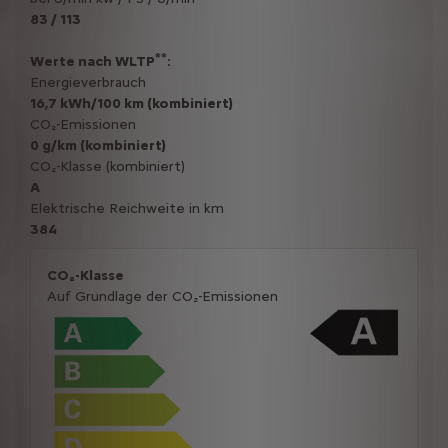
83 / 113
**
Werte nach WLTP
:
Energieverbrauch
16,7 kWh/100 km (kombiniert)
CO₂-Emissionen
0 g/km (kombiniert)
CO₂-Klasse (kombiniert)
A
Elektrische Reichweite in km
384
CO₂-Klasse
Auf Grundlage der CO₂-Emissionen