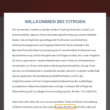
Citroën verdoppelt die staatliche Förderprämie mit
Citroën verdoppelt die Förderprämie - 3.000 €
bis zu 12.000 € Preisvorteil! Mehr erfahren >>
Grundförderung für jeden! Mehr erfahren >>
WILLKOMMEN BEI CITROEN
Wir verwenden Cookies und/oder andere Tracking-Tools (die „Tools“), um
sicherzustellen, dass wir Ihnen die bestmögliche Nutzung unserer Website
bieten. Sie ermöglichen grundlegende Funktionen wie Sicherheit,
ENTDECKEN SIE ALLE
Netzwerkmanagement und Zugänglichkeit.Die Tools verbessern die
Benutzerfreundlichkeit und Leistung durch verschiedene Funktionen wie
Spracherkennung und Suchergebnisse und tragen so dazu bei, unser Angebot
Ë-C3 AIRCROSS MIT
für Sie zu optimieren. Unsere Website kann auch Tools von Drittanbietern
verwenden, um Ihnen relevantere Werbung bereitzustellen. Einige Tools
ELEKTRO ANTRIEB IN
können von Drittanbietern verarbeitet werden, die sich in Ländern außerhalb
des Europäischen Wirtschaftsraums (EWR) befinden und für die
RATINGEN
möglicherweise noch kein Angemessenheitsbeschluss der zuständigen
europäischen Datenschutzbehörden vorliegt. In diesem Fall erfolgt die
Übermittlung auf Grundlage Ihrer Einwilligung (Art. 49 Abs. 1 lit. a DSGVO).
Wenn Sie mehr über die von uns verwendeten Tools und deren Verwaltung
erfahren möchten, können Sie unsere
Cookie‑Richtlinie
aufrufen oder auf