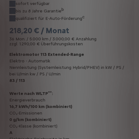
sofort verfügbar
b
bis zu 8 Jahre Garantie
c
qualifiziert für E-Auto-Förderung
218,20 € / Monat
36 Mon. / 5.000 km / 3.000,00 € Anzahlung
zzgl. 1.290,00 € Überführungskosten
Elektromotor 113 Extended-Range
Elektro - Automatik
Nennleistung (Systemleistung Hybrid/PHEV) in kW / PS /
bei U/min kw / PS / U/min
83 / 113
**
Werte nach WLTP
:
Energieverbrauch
16,7 kWh/100 km (kombiniert)
CO₂-Emissionen
0 g/km (kombiniert)
CO₂-Klasse (kombiniert)
A