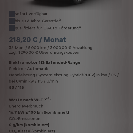
sofort verfügbar
b
bis zu 8 Jahre Garantie
c
qualifiziert für E-Auto-Förderung
218,20 € / Monat
36 Mon. / 5.000 km / 3.000,00 € Anzahlung
zzgl. 1.290,00 € Überführungskosten
Elektromotor 113 Extended-Range
Elektro - Automatik
Nennleistung (Systemleistung Hybrid/PHEV) in kW / PS /
bei U/min kw / PS / U/min
83 / 113
**
Werte nach WLTP
:
Energieverbrauch
16,7 kWh/100 km (kombiniert)
CO₂-Emissionen
0 g/km (kombiniert)
CO₂-Klasse (kombiniert)