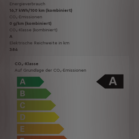
Energieverbrauch
16,7 kWh/100 km (kombiniert)
CO₂-Emissionen
0 g/km (kombiniert)
CO₂-Klasse (kombiniert)
A
Elektrische Reichweite in km
384
CO₂-Klasse
Auf Grundlage der CO₂-Emissionen