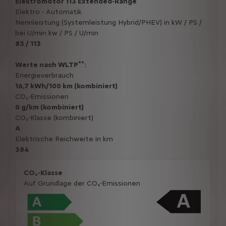
Elektromotor 113 Extended-Range
Elektro - Automatik
Nennleistung (Systemleistung Hybrid/PHEV) in kW / PS /
bei U/min kw / PS / U/min
83 / 113
**
Werte nach WLTP
:
Energieverbrauch
16,7 kWh/100 km (kombiniert)
CO₂-Emissionen
0 g/km (kombiniert)
CO₂-Klasse (kombiniert)
A
Elektrische Reichweite in km
384
CO₂-Klasse
Auf Grundlage der CO₂-Emissionen