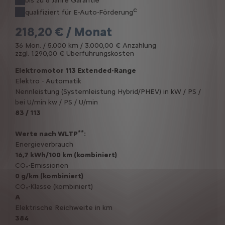
bis zu 8 Jahre Garantie
c
qualifiziert für E-Auto-Förderung
218,20 € / Monat
36 Mon. / 5.000 km / 3.000,00 € Anzahlung
zzgl. 1.290,00 € Überführungskosten
Elektromotor 113 Extended-Range
Elektro - Automatik
Nennleistung (Systemleistung Hybrid/PHEV) in kW / PS /
bei U/min kw / PS / U/min
83 / 113
**
Werte nach WLTP
:
Energieverbrauch
16,7 kWh/100 km (kombiniert)
CO₂-Emissionen
0 g/km (kombiniert)
CO₂-Klasse (kombiniert)
A
Elektrische Reichweite in km
384