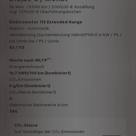
36 Mon. / 5.000 km / 3.000,00 € Anzahlung
zzgl. 1.290,00 € Überführungskosten
Elektromotor 113 Extended-Range
Elektro - Automatik
Nennleistung (Systemleistung Hybrid/PHEV) in kW / PS /
bei U/min kw / PS / U/min
83 / 113
**
Werte nach WLTP
:
Energieverbrauch
16,7 kWh/100 km (kombiniert)
CO₂-Emissionen
0 g/km (kombiniert)
CO₂-Klasse (kombiniert)
A
Elektrische Reichweite in km
384
CO₂-Klasse
Auf Grundlage der CO₂-Emissionen