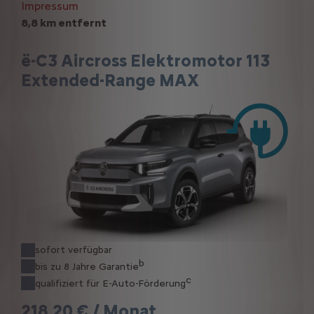
Impressum
8,8 km entfernt
ë-C3 Aircross Elektromotor 113
Extended-Range MAX
sofort verfügbar
b
bis zu 8 Jahre Garantie
c
qualifiziert für E-Auto-Förderung
218,20 € / Monat