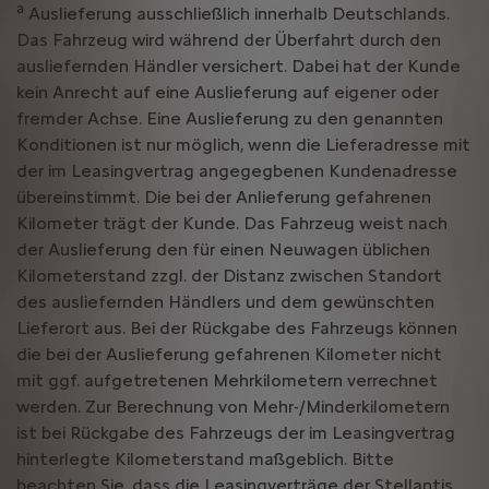
a
Auslieferung ausschließlich innerhalb Deutschlands.
Das Fahrzeug wird während der Überfahrt durch den
ausliefernden Händler versichert. Dabei hat der Kunde
kein Anrecht auf eine Auslieferung auf eigener oder
fremder Achse. Eine Auslieferung zu den genannten
Konditionen ist nur möglich, wenn die Lieferadresse mit
der im Leasingvertrag angegegbenen Kundenadresse
übereinstimmt. Die bei der Anlieferung gefahrenen
Kilometer trägt der Kunde. Das Fahrzeug weist nach
der Auslieferung den für einen Neuwagen üblichen
Kilometerstand zzgl. der Distanz zwischen Standort
des ausliefernden Händlers und dem gewünschten
Lieferort aus. Bei der Rückgabe des Fahrzeugs können
die bei der Auslieferung gefahrenen Kilometer nicht
mit ggf. aufgetretenen Mehrkilometern verrechnet
werden. Zur Berechnung von Mehr-/Minderkilometern
ist bei Rückgabe des Fahrzeugs der im Leasingvertrag
hinterlegte Kilometerstand maßgeblich. Bitte
beachten Sie, dass die Leasingverträge der Stellantis