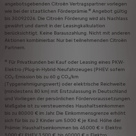
angebotsgebenden Citroën Vertragspartner vorlegen
e
wie bei der staatlichen Förderprämie.
Angebot gültig
bis 30.09.2026. Die Citroën Förderung wird als Nachlass
gewährt und damit in der Leasingkalkulation
berücksichtigt. Keine Barauszahlung. Nicht mit anderen
Aktionen kombinierbar. Nur bei teilnehmenden Citroën
Partnern.
e
Für Privatkunden bei Kauf oder Leasing eines PKW-
Elektro-/Plug-in-Hybrid-Neufahrzeuges (PHEV: sofern
CO₂-Emission bis zu 60 g CO₂/km
(Typgenehmigungswert) oder elektrische Reichweite
(mindestens 80 km) mit Erstzulassung in Deutschland
und Vorliegen der persönlichen Fördervoraussetzungen.
Maßgabe ist zu versteuerndes Haushaltseinkommen
bis zu 80.000 € im Jahr. Die Einkommensgrenze erhöht
sich für bis zu 2 Kinder um 5.000 € je Kind. Höhe der
Prämie: Haushaltseinkommen bis 45.000 € = Elektro
5.000 €/ PHEV 3.500 €, bis 60.000 € = Elektro