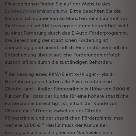
Privatpersonen finden Sie auf der Website des
Bundesumweltministeriums
. Bitte beachten Sie die
Mindesthaltedauer von 36 Monaten. Eine Laufzeit von
24 Monaten bei KM-Leasingverträgen berechtigt nicht
zu einer Förderung durch das E-Auto-Förderprogramm.
Die Berechnung der staatlichen Förderung ist
überschlägig und unverbindlich. Eine rechtsverbindliche
Entscheidung über staatliche Förderungen erfolgt
ausschließlich durch die zuständigen Behörden.
d
Bei Leasing eines PKW-Elektro-/Plug-in-Hybrid-
Neufahrzeuges erhalten alle Privatkunden eine
Citroën- und Händler-Förderprämie in Höhe von 3.000 €.
Für den Fall, dass der Kunde für eine höhere staatliche
Förderprämie berechtigt ist, erhält der Kunde von
Citroën die Differenz zwischen der Citroën
Förderprämie und der staatlichen Förderprämie, max.
e
weitere 3.000 €.
Hierfür muss der Kunde bei
Vertragsabschluss die gleichen Nachweise beim