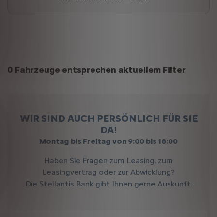
Suchergebnisse
0 Fahrzeuge entsprechen aktuellem Filter
WIR SIND AUCH PERSÖNLICH FÜR SIE
DA!
Montag bis Freitag von 9:00 bis 18:00
Haben Sie Fragen zum Leasing, zum
Leasingvertrag oder zur Abwicklung?
Die Stellantis Bank gibt Ihnen gerne Auskunft.