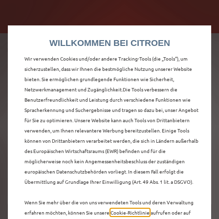
Citroën verdoppelt die staatliche Förderprämie mit
Citroën verdoppelt die Förderprämie - 3.000 €
bis zu 12.000 € Preisvorteil! Mehr erfahren >>
Grundförderung für jeden! Mehr erfahren >>
WILLKOMMEN BEI CITROEN
Wir verwenden Cookies und/oder andere Tracking-Tools (die „Tools“), um
sicherzustellen, dass wir Ihnen die bestmögliche Nutzung unserer Website
bieten. Sie ermöglichen grundlegende Funktionen wie Sicherheit,
ENTDECKEN SIE ALLE
Netzwerkmanagement und Zugänglichkeit.Die Tools verbessern die
Benutzerfreundlichkeit und Leistung durch verschiedene Funktionen wie
Spracherkennung und Suchergebnisse und tragen so dazu bei, unser Angebot
Ë-C3 AIRCROSS MIT
für Sie zu optimieren. Unsere Website kann auch Tools von Drittanbietern
verwenden, um Ihnen relevantere Werbung bereitzustellen. Einige Tools
ELEKTRO ANTRIEB IN
können von Drittanbietern verarbeitet werden, die sich in Ländern außerhalb
des Europäischen Wirtschaftsraums (EWR) befinden und für die
OSNABRÜCK
möglicherweise noch kein Angemessenheitsbeschluss der zuständigen
europäischen Datenschutzbehörden vorliegt. In diesem Fall erfolgt die
Übermittlung auf Grundlage Ihrer Einwilligung (Art. 49 Abs. 1 lit. a DSGVO).
Wenn Sie mehr über die von uns verwendeten Tools und deren Verwaltung
erfahren möchten, können Sie unsere
Cookie‑Richtlinie
aufrufen oder auf