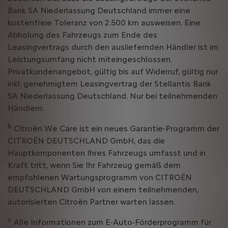
Bank SA Niederlassung Deutschland immer eine
kostenfreie Toleranz von 2.500 km ausweisen. Eine
Abholung des Fahrzeugs zum Ende des
Leasingvertrags durch den ausliefernden Händler ist im
Leistungsumfang nicht miteingeschlossen.
Privatkundenangebot, gültig bis auf Widerruf, gültig nur
inkl. genehmigtem Leasingvertrag der Stellantis Bank
SA Niederlassung Deutschland. Nur bei teilnehmenden
Händlern.
b
Citroën We Care ist ein neues Garantie-Programm der
CITROËN DEUTSCHLAND GmbH, das die
Hauptkomponenten Ihres Fahrzeugs umfasst und in
Kraft tritt, wenn Sie Ihr Fahrzeug gemäß dem
empfohlenen Wartungsprogramm von CITROËN
DEUTSCHLAND GmbH von einem teilnehmenden,
autorisierten Citroën Partner warten lassen.
c
Alle Informationen zum E-Auto-Förderprogramm für