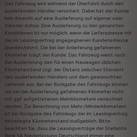
Das Fahrzeug wird während der Überfahrt durch den
ausliefernden Händler versichert. Dabei hat der Kunde
kein Anrecht auf eine Auslieferung auf eigener oder
fremder Achse. Eine Auslieferung zu den genannten
Konditionen ist nur möglich, wenn die Lieferadresse mit
der im Leasingvertrag angegegbenen Kundenadresse
übereinstimmt. Die bei der Anlieferung gefahrenen
Kilometer trägt der Kunde. Das Fahrzeug weist nach
der Auslieferung den für einen Neuwagen üblichen
Kilometerstand zzgl. der Distanz zwischen Standort
des ausliefernden Händlers und dem gewünschten
Lieferort aus. Bei der Rückgabe des Fahrzeugs können
die bei der Auslieferung gefahrenen Kilometer nicht
mit ggf. aufgetretenen Mehrkilometern verrechnet
werden. Zur Berechnung von Mehr-/Minderkilometern
ist bei Rückgabe des Fahrzeugs der im Leasingvertrag
hinterlegte Kilometerstand maßgeblich. Bitte
beachten Sie, dass die Leasingverträge der Stellantis
Bank SA Niederlassung Deutschland immer eine