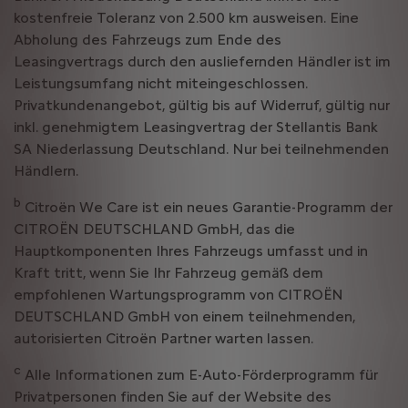
kostenfreie Toleranz von 2.500 km ausweisen. Eine
Abholung des Fahrzeugs zum Ende des
Leasingvertrags durch den ausliefernden Händler ist im
Leistungsumfang nicht miteingeschlossen.
Privatkundenangebot, gültig bis auf Widerruf, gültig nur
inkl. genehmigtem Leasingvertrag der Stellantis Bank
SA Niederlassung Deutschland. Nur bei teilnehmenden
Händlern.
b
Citroën We Care ist ein neues Garantie-Programm der
CITROËN DEUTSCHLAND GmbH, das die
Hauptkomponenten Ihres Fahrzeugs umfasst und in
Kraft tritt, wenn Sie Ihr Fahrzeug gemäß dem
empfohlenen Wartungsprogramm von CITROËN
DEUTSCHLAND GmbH von einem teilnehmenden,
autorisierten Citroën Partner warten lassen.
c
Alle Informationen zum E-Auto-Förderprogramm für
Privatpersonen finden Sie auf der Website des