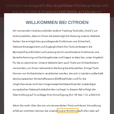
Citroën verdoppelt die staatliche Förderprämie mit
Citroën verdoppelt die Förderprämie - 3.000 €
bis zu 12.000 € Preisvorteil! Mehr erfahren >>
Grundförderung für jeden! Mehr erfahren >>
WILLKOMMEN BEI CITROEN
Wir verwenden Cookies und/oder andere Tracking-Tools (die „Tools“), um
sicherzustellen, dass wir Ihnen die bestmögliche Nutzung unserer Website
bieten. Sie ermöglichen grundlegende Funktionen wie Sicherheit,
ENTDECKEN SIE ALLE
Netzwerkmanagement und Zugänglichkeit.Die Tools verbessern die
Benutzerfreundlichkeit und Leistung durch verschiedene Funktionen wie
Spracherkennung und Suchergebnisse und tragen so dazu bei, unser Angebot
Ë-C3 AIRCROSS MIT
für Sie zu optimieren. Unsere Website kann auch Tools von Drittanbietern
verwenden, um Ihnen relevantere Werbung bereitzustellen. Einige Tools
ELEKTRO ANTRIEB IN
können von Drittanbietern verarbeitet werden, die sich in Ländern außerhalb
des Europäischen Wirtschaftsraums (EWR) befinden und für die
LEIPZIG
möglicherweise noch kein Angemessenheitsbeschluss der zuständigen
europäischen Datenschutzbehörden vorliegt. In diesem Fall erfolgt die
Übermittlung auf Grundlage Ihrer Einwilligung (Art. 49 Abs. 1 lit. a DSGVO).
Wenn Sie mehr über die von uns verwendeten Tools und deren Verwaltung
erfahren möchten, können Sie unsere
Cookie‑Richtlinie
aufrufen oder auf