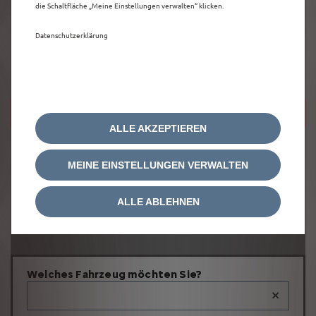
die Schaltfläche „Meine Einstellungen verwalten“ klicken.
Datenschutzerklärung
Um diese Google Maps-Karte anzuzeigen,
akzeptieren Sie bitte die für
Marketing/Werbung relevanten-Cookies.
ALLE AKZEPTIEREN
MEINE EINSTELLUNGEN VERWALTEN
ALLE ABLEHNEN
Welches Fahrzeug möchten Sie?
×