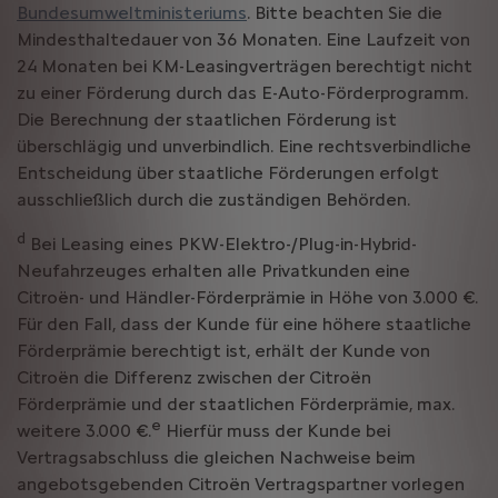
Bundesumweltministeriums
. Bitte beachten Sie die
Mindesthaltedauer von 36 Monaten. Eine Laufzeit von
24 Monaten bei KM-Leasingverträgen berechtigt nicht
zu einer Förderung durch das E-Auto-Förderprogramm.
Die Berechnung der staatlichen Förderung ist
überschlägig und unverbindlich. Eine rechtsverbindliche
Entscheidung über staatliche Förderungen erfolgt
ausschließlich durch die zuständigen Behörden.
d
Bei Leasing eines PKW-Elektro-/Plug-in-Hybrid-
Neufahrzeuges erhalten alle Privatkunden eine
Citroën- und Händler-Förderprämie in Höhe von 3.000 €.
Für den Fall, dass der Kunde für eine höhere staatliche
Förderprämie berechtigt ist, erhält der Kunde von
Citroën die Differenz zwischen der Citroën
Förderprämie und der staatlichen Förderprämie, max.
e
weitere 3.000 €.
Hierfür muss der Kunde bei
Vertragsabschluss die gleichen Nachweise beim
angebotsgebenden Citroën Vertragspartner vorlegen