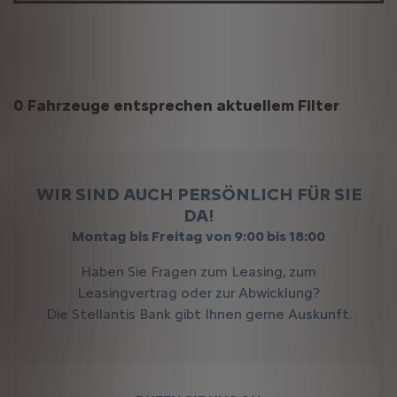
Suchergebnisse
0 Fahrzeuge entsprechen aktuellem Filter
WIR SIND AUCH PERSÖNLICH FÜR SIE
DA!
Montag bis Freitag von 9:00 bis 18:00
Haben Sie Fragen zum Leasing, zum
Leasingvertrag oder zur Abwicklung?
Die Stellantis Bank gibt Ihnen gerne Auskunft.