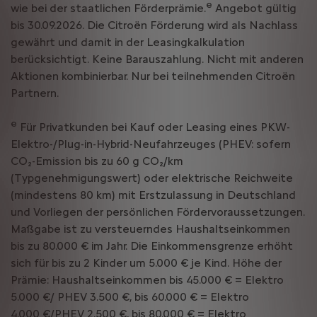
e
wie bei der staatlichen Förderprämie.
Angebot gültig
bis 30.09.2026. Die Citroën Förderung wird als Nachlass
gewährt und damit in der Leasingkalkulation
berücksichtigt. Keine Barauszahlung. Nicht mit anderen
Aktionen kombinierbar. Nur bei teilnehmenden Citroën
Partnern.
e
Für Privatkunden bei Kauf oder Leasing eines PKW-
Elektro-/Plug-in-Hybrid-Neufahrzeuges (PHEV: sofern
CO₂-Emission bis zu 60 g CO₂/km
(Typgenehmigungswert) oder elektrische Reichweite
(mindestens 80 km) mit Erstzulassung in Deutschland
und Vorliegen der persönlichen Fördervoraussetzungen.
Maßgabe ist zu versteuerndes Haushaltseinkommen
bis zu 80.000 € im Jahr. Die Einkommensgrenze erhöht
sich für bis zu 2 Kinder um 5.000 € je Kind. Höhe der
Prämie: Haushaltseinkommen bis 45.000 € = Elektro
5.000 €/ PHEV 3.500 €, bis 60.000 € = Elektro
4.000 €/PHEV 2.500 €, bis 80.000 € = Elektro