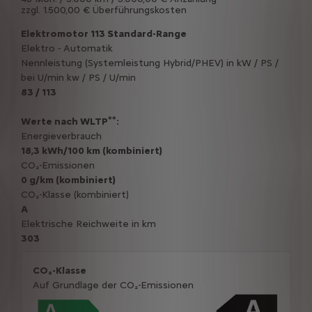
zzgl. 1.500,00 € Überführungskosten
Elektromotor 113 Standard-Range
Elektro - Automatik
Nennleistung (Systemleistung Hybrid/PHEV) in kW / PS /
bei U/min kw / PS / U/min
83 / 113
**
Werte nach WLTP
:
Energieverbrauch
18,3 kWh/100 km (kombiniert)
CO₂-Emissionen
0 g/km (kombiniert)
CO₂-Klasse (kombiniert)
A
Elektrische Reichweite in km
303
CO₂-Klasse
Auf Grundlage der CO₂-Emissionen