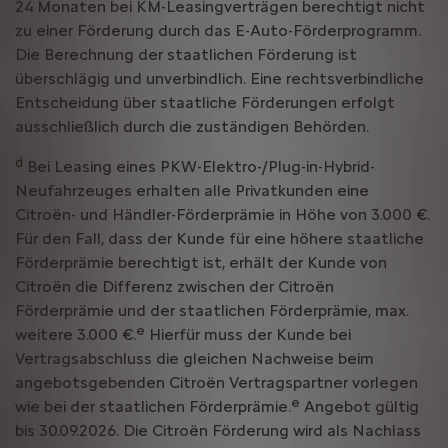
24 Monaten bei KM-Leasingverträgen berechtigt nicht
zu einer Förderung durch das E-Auto-Förderprogramm.
Die Berechnung der staatlichen Förderung ist
überschlägig und unverbindlich. Eine rechtsverbindliche
Entscheidung über staatliche Förderungen erfolgt
ausschließlich durch die zuständigen Behörden.
d
Bei Leasing eines PKW-Elektro-/Plug-in-Hybrid-
Neufahrzeuges erhalten alle Privatkunden eine
Citroën- und Händler-Förderprämie in Höhe von 3.000 €.
Für den Fall, dass der Kunde für eine höhere staatliche
Förderprämie berechtigt ist, erhält der Kunde von
Citroën die Differenz zwischen der Citroën
Förderprämie und der staatlichen Förderprämie, max.
e
weitere 3.000 €.
Hierfür muss der Kunde bei
Vertragsabschluss die gleichen Nachweise beim
angebotsgebenden Citroën Vertragspartner vorlegen
e
wie bei der staatlichen Förderprämie.
Angebot gültig
bis 30.09.2026. Die Citroën Förderung wird als Nachlass