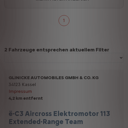
1
Suchergebnisse
2 Fahrzeuge entsprechen aktuellem Filter
GLINICKE AUTOMOBILES GMBH & CO. KG
34123 Kassel
Impressum
4,2 km entfernt
ë-C3 Aircross Elektromotor 113
Extended-Range Team