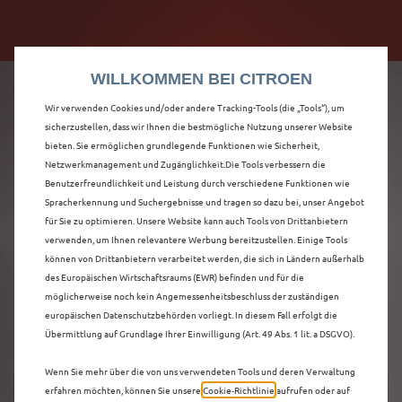
Citroën verdoppelt die staatliche Förderprämie mit
Citroën verdoppelt die Förderprämie - 3.000 €
bis zu 12.000 € Preisvorteil! Mehr erfahren >>
Grundförderung für jeden! Mehr erfahren >>
WILLKOMMEN BEI CITROEN
Wir verwenden Cookies und/oder andere Tracking-Tools (die „Tools“), um
sicherzustellen, dass wir Ihnen die bestmögliche Nutzung unserer Website
bieten. Sie ermöglichen grundlegende Funktionen wie Sicherheit,
ENTDECKEN SIE ALLE
Netzwerkmanagement und Zugänglichkeit.Die Tools verbessern die
Benutzerfreundlichkeit und Leistung durch verschiedene Funktionen wie
Spracherkennung und Suchergebnisse und tragen so dazu bei, unser Angebot
Ë-C3 AIRCROSS MIT
für Sie zu optimieren. Unsere Website kann auch Tools von Drittanbietern
verwenden, um Ihnen relevantere Werbung bereitzustellen. Einige Tools
ELEKTRO ANTRIEB IN
können von Drittanbietern verarbeitet werden, die sich in Ländern außerhalb
des Europäischen Wirtschaftsraums (EWR) befinden und für die
KASSEL
möglicherweise noch kein Angemessenheitsbeschluss der zuständigen
europäischen Datenschutzbehörden vorliegt. In diesem Fall erfolgt die
Übermittlung auf Grundlage Ihrer Einwilligung (Art. 49 Abs. 1 lit. a DSGVO).
Wenn Sie mehr über die von uns verwendeten Tools und deren Verwaltung
erfahren möchten, können Sie unsere
Cookie‑Richtlinie
aufrufen oder auf