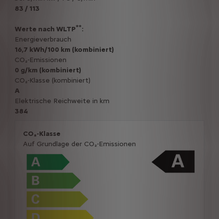
83 / 113
**
Werte nach WLTP
:
Energieverbrauch
16,7 kWh/100 km (kombiniert)
CO₂-Emissionen
0 g/km (kombiniert)
CO₂-Klasse (kombiniert)
A
Elektrische Reichweite in km
384
CO₂-Klasse
Auf Grundlage der CO₂-Emissionen