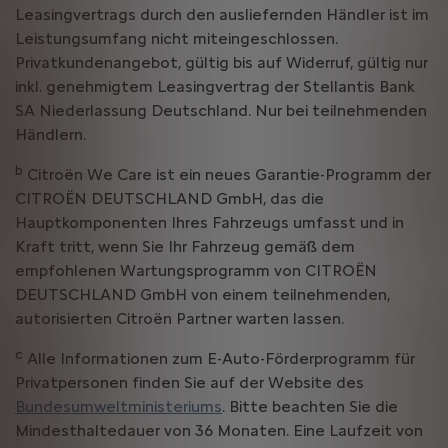
Leasingvertrags durch den ausliefernden Händler ist im
Leistungsumfang nicht miteingeschlossen.
Privatkundenangebot, gültig bis auf Widerruf, gültig nur
inkl. genehmigtem Leasingvertrag der Stellantis Bank
SA Niederlassung Deutschland. Nur bei teilnehmenden
Händlern.
b
Citroën We Care ist ein neues Garantie-Programm der
CITROËN DEUTSCHLAND GmbH, das die
Hauptkomponenten Ihres Fahrzeugs umfasst und in
Kraft tritt, wenn Sie Ihr Fahrzeug gemäß dem
empfohlenen Wartungsprogramm von CITROËN
DEUTSCHLAND GmbH von einem teilnehmenden,
autorisierten Citroën Partner warten lassen.
c
Alle Informationen zum E-Auto-Förderprogramm für
Privatpersonen finden Sie auf der Website des
Bundesumweltministeriums
. Bitte beachten Sie die
Mindesthaltedauer von 36 Monaten. Eine Laufzeit von