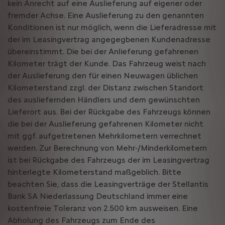
kein Anrecht auf eine Auslieferung auf eigener oder
fremder Achse. Eine Auslieferung zu den genannten
Konditionen ist nur möglich, wenn die Lieferadresse mit
der im Leasingvertrag angegegbenen Kundenadresse
übereinstimmt. Die bei der Anlieferung gefahrenen
Kilometer trägt der Kunde. Das Fahrzeug weist nach
der Auslieferung den für einen Neuwagen üblichen
Kilometerstand zzgl. der Distanz zwischen Standort
des ausliefernden Händlers und dem gewünschten
Lieferort aus. Bei der Rückgabe des Fahrzeugs können
die bei der Auslieferung gefahrenen Kilometer nicht
mit ggf. aufgetretenen Mehrkilometern verrechnet
werden. Zur Berechnung von Mehr-/Minderkilometern
ist bei Rückgabe des Fahrzeugs der im Leasingvertrag
hinterlegte Kilometerstand maßgeblich. Bitte
beachten Sie, dass die Leasingverträge der Stellantis
Bank SA Niederlassung Deutschland immer eine
kostenfreie Toleranz von 2.500 km ausweisen. Eine
Abholung des Fahrzeugs zum Ende des