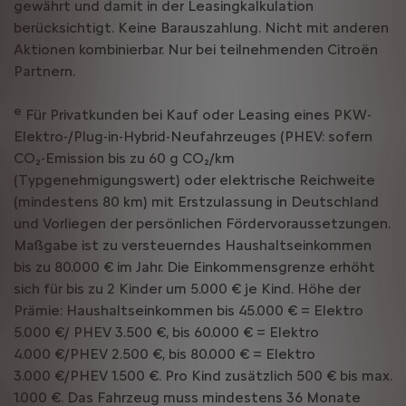
gewährt und damit in der Leasingkalkulation
berücksichtigt. Keine Barauszahlung. Nicht mit anderen
Aktionen kombinierbar. Nur bei teilnehmenden Citroën
Partnern.
e
Für Privatkunden bei Kauf oder Leasing eines PKW-
Elektro-/Plug-in-Hybrid-Neufahrzeuges (PHEV: sofern
CO₂-Emission bis zu 60 g CO₂/km
(Typgenehmigungswert) oder elektrische Reichweite
(mindestens 80 km) mit Erstzulassung in Deutschland
und Vorliegen der persönlichen Fördervoraussetzungen.
Maßgabe ist zu versteuerndes Haushaltseinkommen
bis zu 80.000 € im Jahr. Die Einkommensgrenze erhöht
sich für bis zu 2 Kinder um 5.000 € je Kind. Höhe der
Prämie: Haushaltseinkommen bis 45.000 € = Elektro
5.000 €/ PHEV 3.500 €, bis 60.000 € = Elektro
4.000 €/PHEV 2.500 €, bis 80.000 € = Elektro
3.000 €/PHEV 1.500 €. Pro Kind zusätzlich 500 € bis max.
1.000 €. Das Fahrzeug muss mindestens 36 Monate