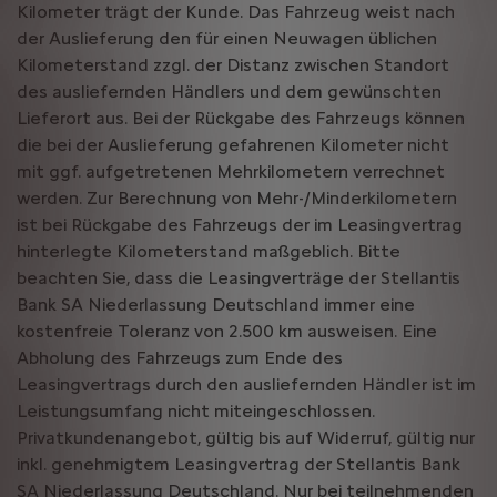
Kilometer trägt der Kunde. Das Fahrzeug weist nach
der Auslieferung den für einen Neuwagen üblichen
Kilometerstand zzgl. der Distanz zwischen Standort
des ausliefernden Händlers und dem gewünschten
Lieferort aus. Bei der Rückgabe des Fahrzeugs können
die bei der Auslieferung gefahrenen Kilometer nicht
mit ggf. aufgetretenen Mehrkilometern verrechnet
werden. Zur Berechnung von Mehr-/Minderkilometern
ist bei Rückgabe des Fahrzeugs der im Leasingvertrag
hinterlegte Kilometerstand maßgeblich. Bitte
beachten Sie, dass die Leasingverträge der Stellantis
Bank SA Niederlassung Deutschland immer eine
kostenfreie Toleranz von 2.500 km ausweisen. Eine
Abholung des Fahrzeugs zum Ende des
Leasingvertrags durch den ausliefernden Händler ist im
Leistungsumfang nicht miteingeschlossen.
Privatkundenangebot, gültig bis auf Widerruf, gültig nur
inkl. genehmigtem Leasingvertrag der Stellantis Bank
SA Niederlassung Deutschland. Nur bei teilnehmenden