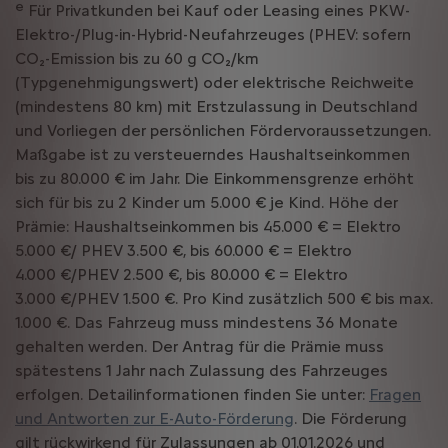
e
Für Privatkunden bei Kauf oder Leasing eines PKW-
Elektro-/Plug-in-Hybrid-Neufahrzeuges (PHEV: sofern
CO₂-Emission bis zu 60 g CO₂/km
(Typgenehmigungswert) oder elektrische Reichweite
(mindestens 80 km) mit Erstzulassung in Deutschland
und Vorliegen der persönlichen Fördervoraussetzungen.
Maßgabe ist zu versteuerndes Haushaltseinkommen
bis zu 80.000 € im Jahr. Die Einkommensgrenze erhöht
sich für bis zu 2 Kinder um 5.000 € je Kind. Höhe der
Prämie: Haushaltseinkommen bis 45.000 € = Elektro
5.000 €/ PHEV 3.500 €, bis 60.000 € = Elektro
4.000 €/PHEV 2.500 €, bis 80.000 € = Elektro
3.000 €/PHEV 1.500 €. Pro Kind zusätzlich 500 € bis max.
1.000 €. Das Fahrzeug muss mindestens 36 Monate
gehalten werden. Der Antrag für die Prämie muss
spätestens 1 Jahr nach Zulassung des Fahrzeuges
erfolgen. Detailinformationen finden Sie unter:
Fragen
und Antworten zur E-Auto-Förderung
. Die Förderung
gilt rückwirkend für Zulassungen ab 01.01.2026 und