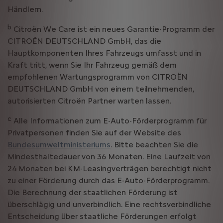
Händlern.
b
Citroën We Care ist ein neues Garantie-Programm der
CITROËN DEUTSCHLAND GmbH, das die
Hauptkomponenten Ihres Fahrzeugs umfasst und in
Kraft tritt, wenn Sie Ihr Fahrzeug gemäß dem
empfohlenen Wartungsprogramm von CITROËN
DEUTSCHLAND GmbH von einem teilnehmenden,
autorisierten Citroën Partner warten lassen.
c
Alle Informationen zum E-Auto-Förderprogramm für
Privatpersonen finden Sie auf der Website des
Bundesumweltministeriums
. Bitte beachten Sie die
Mindesthaltedauer von 36 Monaten. Eine Laufzeit von
24 Monaten bei KM-Leasingverträgen berechtigt nicht
zu einer Förderung durch das E-Auto-Förderprogramm.
Die Berechnung der staatlichen Förderung ist
überschlägig und unverbindlich. Eine rechtsverbindliche
Entscheidung über staatliche Förderungen erfolgt