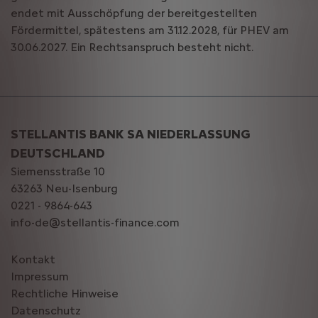
endet mit Ausschöpfung der bereitgestellten
Fördermittel, spätestens am 31.12.2028, für PHEV am
30.06.2027. Ein Rechtsanspruch besteht nicht.
STELLANTIS BANK SA NIEDERLASSUNG
DEUTSCHLAND
Siemensstraße 10
63263 Neu-Isenburg
0221 - 9864-643
info-de@stellantis-finance.com
Kontakt
Impressum
Rechtliche Hinweise
Datenschutz