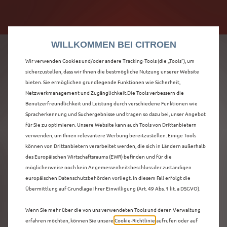
Citroën verdoppelt die staatliche Förderprämie mit
Citroën verdoppelt die Förderprämie - 3.000 €
bis zu 12.000 € Preisvorteil! Mehr erfahren >>
Grundförderung für jeden! Mehr erfahren >>
WILLKOMMEN BEI CITROEN
Wir verwenden Cookies und/oder andere Tracking-Tools (die „Tools“), um
sicherzustellen, dass wir Ihnen die bestmögliche Nutzung unserer Website
bieten. Sie ermöglichen grundlegende Funktionen wie Sicherheit,
ENTDECKEN SIE ALLE
Netzwerkmanagement und Zugänglichkeit.Die Tools verbessern die
Benutzerfreundlichkeit und Leistung durch verschiedene Funktionen wie
Spracherkennung und Suchergebnisse und tragen so dazu bei, unser Angebot
Ë-C3 AIRCROSS MIT
für Sie zu optimieren. Unsere Website kann auch Tools von Drittanbietern
verwenden, um Ihnen relevantere Werbung bereitzustellen. Einige Tools
ELEKTRO ANTRIEB IN
können von Drittanbietern verarbeitet werden, die sich in Ländern außerhalb
des Europäischen Wirtschaftsraums (EWR) befinden und für die
BÖBLINGEN
möglicherweise noch kein Angemessenheitsbeschluss der zuständigen
europäischen Datenschutzbehörden vorliegt. In diesem Fall erfolgt die
Übermittlung auf Grundlage Ihrer Einwilligung (Art. 49 Abs. 1 lit. a DSGVO).
Wenn Sie mehr über die von uns verwendeten Tools und deren Verwaltung
erfahren möchten, können Sie unsere
Cookie‑Richtlinie
aufrufen oder auf