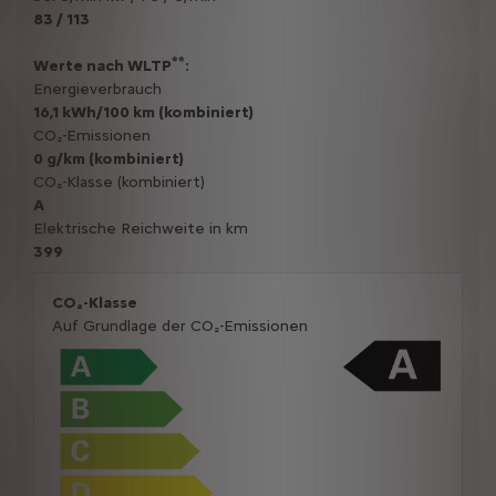
83 / 113
**
Werte nach WLTP
:
Energieverbrauch
16,1 kWh/100 km (kombiniert)
CO₂-Emissionen
0 g/km (kombiniert)
CO₂-Klasse (kombiniert)
A
Elektrische Reichweite in km
399
CO₂-Klasse
Auf Grundlage der CO₂-Emissionen