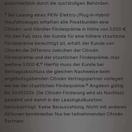
ausschließlich durch die zuständigen Behörden.
d
Bei Leasing eines PKW-Elektro-/Plug-in-Hybrid-
Neufahrzeuges erhalten alle Privatkunden eine
Citroën- und Händler-Förderprämie in Höhe von 3.000 €.
Für den Fall, dass der Kunde für eine höhere staatliche
Förderprämie berechtigt ist, erhält der Kunde von
Citroën die Differenz zwischen der Citroën
Förderprämie und der staatlichen Förderprämie, max.
e
weitere 3.000 €.
Hierfür muss der Kunde bei
Vertragsabschluss die gleichen Nachweise beim
angebotsgebenden Citroën Vertragspartner vorlegen
e
wie bei der staatlichen Förderprämie.
Angebot gültig
bis 30.09.2026. Die Citroën Förderung wird als Nachlass
gewährt und damit in der Leasingkalkulation
berücksichtigt. Keine Barauszahlung. Nicht mit anderen
Aktionen kombinierbar. Nur bei teilnehmenden Citroën
Partnern.