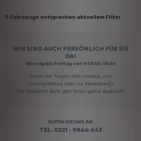
Suchergebnisse
0 Fahrzeuge entsprechen aktuellem Filter
WIR SIND AUCH PERSÖNLICH FÜR SIE
DA!
Montag bis Freitag von 9:00 bis 18:00
Haben Sie Fragen zum Leasing, zum
Leasingvertrag oder zur Abwicklung?
Die Stellantis Bank gibt Ihnen gerne Auskunft.
RUFEN SIE UNS AN
TEL. 0221 - 9864-643