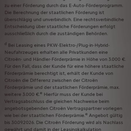
zu einer Förderung durch das E-Auto-Förderprogramm.
Die Berechnung der staatlichen Förderung ist
überschlägig und unverbindlich. Eine rechtsverbindliche
Entscheidung über staatliche Förderungen erfolgt
ausschließlich durch die zuständigen Behörden.
d
Bei Leasing eines PKW-Elektro-/Plug-in-Hybrid-
Neufahrzeuges erhalten alle Privatkunden eine
Citroën- und Händler-Förderprämie in Höhe von 3.000 €.
Für den Fall, dass der Kunde für eine höhere staatliche
Förderprämie berechtigt ist, erhält der Kunde von
Citroën die Differenz zwischen der Citroën
Förderprämie und der staatlichen Förderprämie, max.
e
weitere 3.000 €.
Hierfür muss der Kunde bei
Vertragsabschluss die gleichen Nachweise beim
angebotsgebenden Citroën Vertragspartner vorlegen
e
wie bei der staatlichen Förderprämie.
Angebot gültig
bis 30.09.2026. Die Citroën Förderung wird als Nachlass
gewährt und damit in der Leasingkalkulation