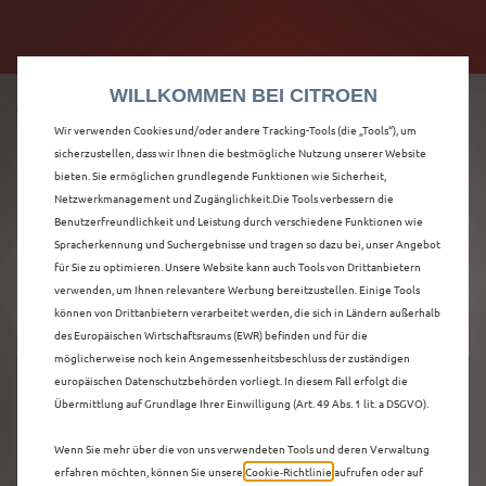
Citroën verdoppelt die staatliche Förderprämie mit
Citroën verdoppelt die Förderprämie - 3.000 €
bis zu 12.000 € Preisvorteil! Mehr erfahren >>
Grundförderung für jeden! Mehr erfahren >>
WILLKOMMEN BEI CITROEN
Wir verwenden Cookies und/oder andere Tracking-Tools (die „Tools“), um
sicherzustellen, dass wir Ihnen die bestmögliche Nutzung unserer Website
bieten. Sie ermöglichen grundlegende Funktionen wie Sicherheit,
ENTDECKEN SIE ALLE
Netzwerkmanagement und Zugänglichkeit.Die Tools verbessern die
Benutzerfreundlichkeit und Leistung durch verschiedene Funktionen wie
Spracherkennung und Suchergebnisse und tragen so dazu bei, unser Angebot
C5 X IN NEU-ULM
für Sie zu optimieren. Unsere Website kann auch Tools von Drittanbietern
verwenden, um Ihnen relevantere Werbung bereitzustellen. Einige Tools
können von Drittanbietern verarbeitet werden, die sich in Ländern außerhalb
des Europäischen Wirtschaftsraums (EWR) befinden und für die
möglicherweise noch kein Angemessenheitsbeschluss der zuständigen
europäischen Datenschutzbehörden vorliegt. In diesem Fall erfolgt die
Übermittlung auf Grundlage Ihrer Einwilligung (Art. 49 Abs. 1 lit. a DSGVO).
Wenn Sie mehr über die von uns verwendeten Tools und deren Verwaltung
erfahren möchten, können Sie unsere
Cookie‑Richtlinie
aufrufen oder auf