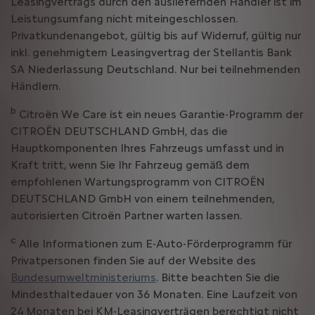
Leasingvertrags durch den ausliefernden Händler ist im
Leistungsumfang nicht miteingeschlossen.
Privatkundenangebot, gültig bis auf Widerruf, gültig nur
inkl. genehmigtem Leasingvertrag der Stellantis Bank
SA Niederlassung Deutschland. Nur bei teilnehmenden
Händlern.
b
Citroën We Care ist ein neues Garantie-Programm der
CITROËN DEUTSCHLAND GmbH, das die
Hauptkomponenten Ihres Fahrzeugs umfasst und in
Kraft tritt, wenn Sie Ihr Fahrzeug gemäß dem
empfohlenen Wartungsprogramm von CITROËN
DEUTSCHLAND GmbH von einem teilnehmenden,
autorisierten Citroën Partner warten lassen.
c
Alle Informationen zum E-Auto-Förderprogramm für
Privatpersonen finden Sie auf der Website des
Bundesumweltministeriums
. Bitte beachten Sie die
Mindesthaltedauer von 36 Monaten. Eine Laufzeit von
24 Monaten bei KM-Leasingverträgen berechtigt nicht