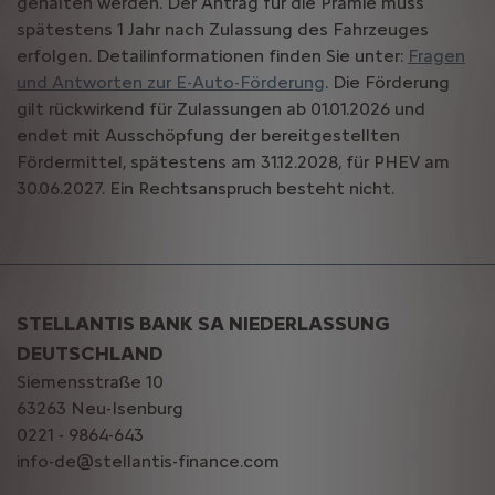
gehalten werden. Der Antrag für die Prämie muss
spätestens 1 Jahr nach Zulassung des Fahrzeuges
erfolgen. Detailinformationen finden Sie unter:
Fragen
und Antworten zur E-Auto-Förderung
. Die Förderung
gilt rückwirkend für Zulassungen ab 01.01.2026 und
endet mit Ausschöpfung der bereitgestellten
Fördermittel, spätestens am 31.12.2028, für PHEV am
30.06.2027. Ein Rechtsanspruch besteht nicht.
STELLANTIS BANK SA NIEDERLASSUNG
DEUTSCHLAND
Siemensstraße 10
63263 Neu-Isenburg
0221 - 9864-643
info-de@stellantis-finance.com