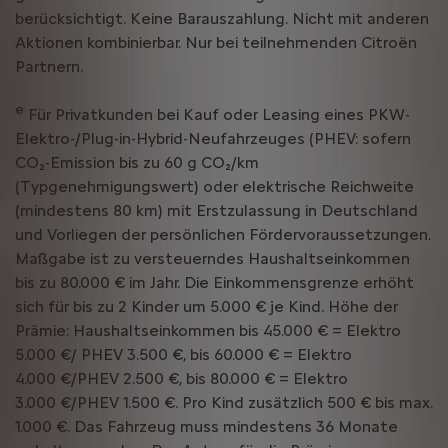
berücksichtigt. Keine Barauszahlung. Nicht mit anderen
Aktionen kombinierbar. Nur bei teilnehmenden Citroën
Partnern.
e
Für Privatkunden bei Kauf oder Leasing eines PKW-
Elektro-/Plug-in-Hybrid-Neufahrzeuges (PHEV: sofern
CO₂-Emission bis zu 60 g CO₂/km
(Typgenehmigungswert) oder elektrische Reichweite
(mindestens 80 km) mit Erstzulassung in Deutschland
und Vorliegen der persönlichen Fördervoraussetzungen.
Maßgabe ist zu versteuerndes Haushaltseinkommen
bis zu 80.000 € im Jahr. Die Einkommensgrenze erhöht
sich für bis zu 2 Kinder um 5.000 € je Kind. Höhe der
Prämie: Haushaltseinkommen bis 45.000 € = Elektro
5.000 €/ PHEV 3.500 €, bis 60.000 € = Elektro
4.000 €/PHEV 2.500 €, bis 80.000 € = Elektro
3.000 €/PHEV 1.500 €. Pro Kind zusätzlich 500 € bis max.
1.000 €. Das Fahrzeug muss mindestens 36 Monate