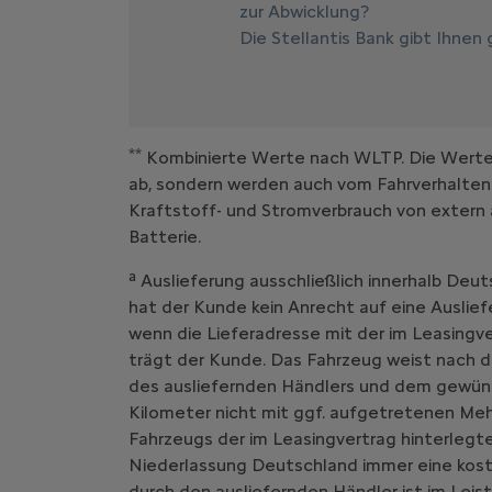
zur Abwicklung?
Die Stellantis Bank gibt Ihnen
**
Kombinierte Werte nach WLTP. Die Werte e
ab, sondern werden auch vom Fahrverhalten
Kraftstoff- und Stromverbrauch von extern 
Batterie.
a
Auslieferung ausschließlich innerhalb Deut
hat der Kunde kein Anrecht auf eine Auslief
wenn die Lieferadresse mit der im Leasing
trägt der Kunde. Das Fahrzeug weist nach d
des ausliefernden Händlers und dem gewüns
Kilometer nicht mit ggf. aufgetretenen Me
Fahrzeugs der im Leasingvertrag hinterlegte
Niederlassung Deutschland immer eine kost
durch den ausliefernden Händler ist im Leist