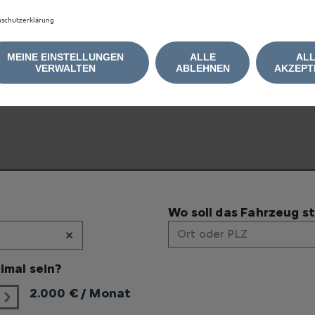
schutzerklärung
e anzuzeigen, akzeptieren Sie bitte die für Marketing/W
MEINE EINSTELLUNGEN
ALLE
AL
VERWALTEN
ABLEHNEN
AKZEPT
Wo soll das Fahrzeug s
×
Ort oder PLZ
imal sein?
2.000
€ / Monat