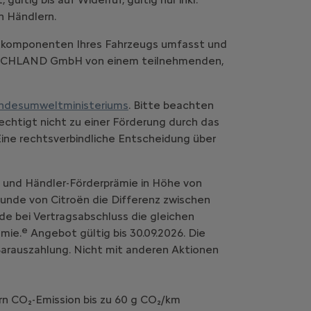
n Händlern.
komponenten Ihres Fahrzeugs umfasst und
UTSCHLAND GmbH von einem teilnehmenden,
ndesumweltministeriums
. Bitte beachten
chtigt nicht zu einer Förderung durch das
Eine rechtsverbindliche Entscheidung über
- und Händler-Förderprämie in Höhe von
 Kunde von Citroën die Differenz zwischen
de bei Vertragsabschluss die gleichen
e
mie.
Angebot gültig bis 30.09.2026. Die
 Barauszahlung. Nicht mit anderen Aktionen
rn CO₂-Emission bis zu 60 g CO₂/km