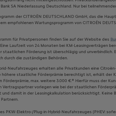
 Bank SA Niederlassung Deutschland. Nur bei teilnehmende
-Programm der CITROËN DEUTSCHLAND GmbH, das die Haupt
emäß dem empfohlenen Wartungsprogramm von CITROËN DE
ramm für Privatpersonen finden Sie auf der Website des
Bu
Eine Laufzeit von 24 Monaten bei KM-Leasingverträgen bere
staatlichen Förderung ist überschlägig und unverbindlich. 
ich durch die zuständigen Behörden.
brid-Neufahrzeuges erhalten alle Privatkunden eine Citroën
ne höhere staatliche Förderprämie berechtigt ist, erhält der
e
n Förderprämie, max. weitere 3.000 €.
Hierfür muss der Kun
ertragspartner vorlegen wie bei der staatlichen Förderprä
 und damit in der Leasingkalkulation berücksichtigt. Keine
 Partnern.
nes PKW-Elektro-/Plug-in-Hybrid-Neufahrzeuges (PHEV: sofe