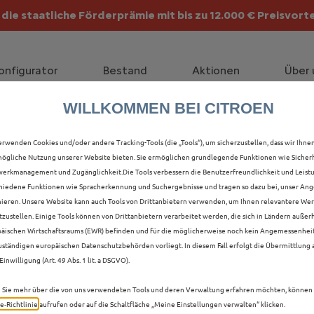
die staatliche Förderprämie mit bis zu 12.000 € Preisvorte
lt die Förderprämie - 3.000 € Grundförderung für jeden!
onfigurator
Bestand
Aktionen
Über 
WILLKOMMEN BEI CITROEN
LLE C5 X IN KLEVE
erwenden Cookies und/oder andere Tracking-Tools (die „Tools“), um sicherzustellen, dass wir Ihne
ögliche Nutzung unserer Website bieten. Sie ermöglichen grundlegende Funktionen wie Sicherh
erkmanagement und Zugänglichkeit.Die Tools verbessern die Benutzerfreundlichkeit und Leist
hiedene Funktionen wie Spracherkennung und Suchergebnisse und tragen so dazu bei, unser Ange
ieren. Unsere Website kann auch Tools von Drittanbietern verwenden, um Ihnen relevantere We
tzustellen. Einige Tools können von Drittanbietern verarbeitet werden, die sich in Ländern außer
äischen Wirtschaftsraums (EWR) befinden und für die möglicherweise noch kein Angemessenhei
uständigen europäischen Datenschutzbehörden vorliegt. In diesem Fall erfolgt die Übermittlung
Einwilligung (Art. 49 Abs. 1 lit. a DSGVO).
Sie mehr über die von uns verwendeten Tools und deren Verwaltung erfahren möchten, können 
e‑Richtlinie
aufrufen oder auf die Schaltfläche „Meine Einstellungen verwalten“ klicken.