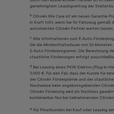
genehmigtem Leasingvertrag der Stellantis
b
Citroën We Care ist ein neues Garantie
in Kraft tritt, wenn Sie Ihr Fahrzeug g
autorisierten Citroën Partner warten lassen.
c
Alle Informationen zum E-Auto-Förderprog
Sie die Mindesthaltedauer von 36 Monaten. 
E-Auto-Förderprogramm. Die Berechnung der 
staatliche Förderungen erfolgt ausschließl
d
Bei Leasing eines PKW-Elektro-/Plug-in-Hy
3.000 €. Für den Fall, dass der Kunde für ei
der Citroën Förderprämie und der staatliche
Nachweise beim angebotsgebenden Citroën V
Citroën Förderung wird als Nachlass gewährt
kombinierbar. Nur bei teilnehmenden Citroën
e
Für Privatkunden bei Kauf oder Leasing ei