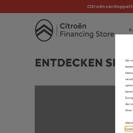
Citroën verdoppelt 
Citroën verdoppe
K
ENTDECKEN SIE A
Wir v
bestm
Netzw
versc
optim
berei
Europ
der z
Ihrer 
Wenn 
Cooki