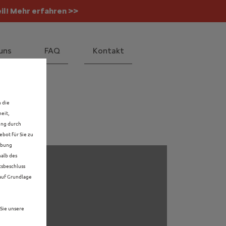
il! Mehr erfahren >>
 Mehr erfahren >>
uns
FAQ
Kontakt
n die
eit,
ung durch
bot für Sie zu
rbung
halb des
tsbeschluss
 auf Grundlage
Sie unsere