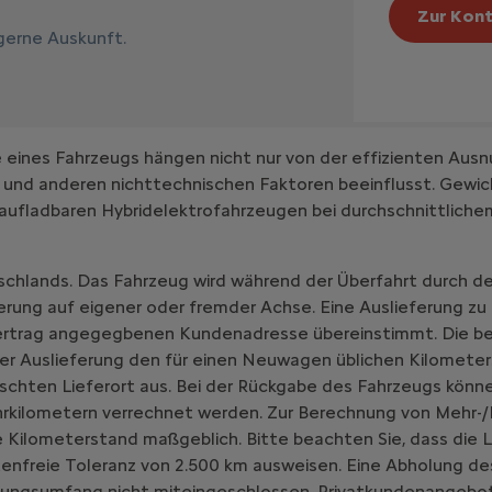
Zur Kont
 gerne Auskunft.
ines Fahrzeugs hängen nicht nur von der effizienten Ausn
 und anderen nichttechnischen Faktoren beeinflusst. Gewic
aufladbaren Hybridelektrofahrzeugen bei durchschnittlich
schlands. Das Fahrzeug wird während der Überfahrt durch de
erung auf eigener oder fremder Achse. Eine Auslieferung zu
vertrag angegegbenen Kundenadresse übereinstimmt. Die be
er Auslieferung den für einen Neuwagen üblichen Kilometer
chten Lieferort aus. Bei der Rückgabe des Fahrzeugs könne
hrkilometern verrechnet werden. Zur Berechnung von Mehr-/
 Kilometerstand maßgeblich. Bitte beachten Sie, dass die L
enfreie Toleranz von 2.500 km ausweisen. Eine Abholung d
ungsumfang nicht miteingeschlossen. Privatkundenangebot, gü