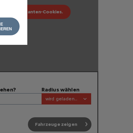
erbung relevanten-Cookies.
LE
IEREN
tehen?
Radius wählen
wird geladen...
Fahrzeuge zeigen