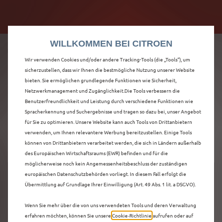
Citroën verdoppelt die staatliche Förderprämie mit
Citroën verdoppelt die Förderprämie - 3.000 €
bis zu 12.000 € Preisvorteil! Mehr erfahren >>
Grundförderung für jeden! Mehr erfahren >>
WILLKOMMEN BEI CITROEN
Wir verwenden Cookies und/oder andere Tracking-Tools (die „Tools“), um
sicherzustellen, dass wir Ihnen die bestmögliche Nutzung unserer Website
bieten. Sie ermöglichen grundlegende Funktionen wie Sicherheit,
ENTDECKEN SIE ALLE
Netzwerkmanagement und Zugänglichkeit.Die Tools verbessern die
Benutzerfreundlichkeit und Leistung durch verschiedene Funktionen wie
Spracherkennung und Suchergebnisse und tragen so dazu bei, unser Angebot
C5 X IN HILDEN
für Sie zu optimieren. Unsere Website kann auch Tools von Drittanbietern
verwenden, um Ihnen relevantere Werbung bereitzustellen. Einige Tools
können von Drittanbietern verarbeitet werden, die sich in Ländern außerhalb
des Europäischen Wirtschaftsraums (EWR) befinden und für die
möglicherweise noch kein Angemessenheitsbeschluss der zuständigen
europäischen Datenschutzbehörden vorliegt. In diesem Fall erfolgt die
Übermittlung auf Grundlage Ihrer Einwilligung (Art. 49 Abs. 1 lit. a DSGVO).
Wenn Sie mehr über die von uns verwendeten Tools und deren Verwaltung
erfahren möchten, können Sie unsere
Cookie‑Richtlinie
aufrufen oder auf