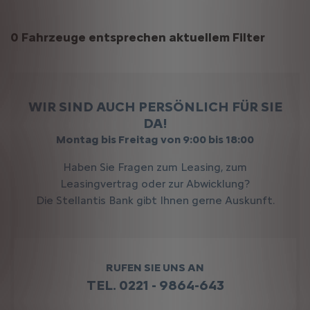
Suchergebnisse
0 Fahrzeuge entsprechen aktuellem Filter
WIR SIND AUCH PERSÖNLICH FÜR SIE
DA!
Montag bis Freitag von 9:00 bis 18:00
Haben Sie Fragen zum Leasing, zum
Leasingvertrag oder zur Abwicklung?
Die Stellantis Bank gibt Ihnen gerne Auskunft.
RUFEN SIE UNS AN
TEL. 0221 - 9864-643