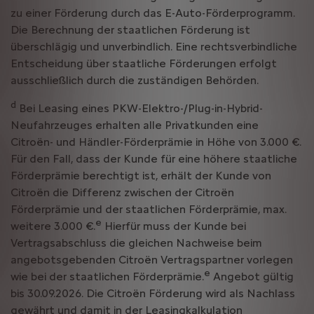
zu einer Förderung durch das E-Auto-Förderprogramm.
Die Berechnung der staatlichen Förderung ist
überschlägig und unverbindlich. Eine rechtsverbindliche
Entscheidung über staatliche Förderungen erfolgt
ausschließlich durch die zuständigen Behörden.
d
Bei Leasing eines PKW-Elektro-/Plug-in-Hybrid-
Neufahrzeuges erhalten alle Privatkunden eine
Citroën- und Händler-Förderprämie in Höhe von 3.000 €.
Für den Fall, dass der Kunde für eine höhere staatliche
Förderprämie berechtigt ist, erhält der Kunde von
Citroën die Differenz zwischen der Citroën
Förderprämie und der staatlichen Förderprämie, max.
e
weitere 3.000 €.
Hierfür muss der Kunde bei
Vertragsabschluss die gleichen Nachweise beim
angebotsgebenden Citroën Vertragspartner vorlegen
e
wie bei der staatlichen Förderprämie.
Angebot gültig
bis 30.09.2026. Die Citroën Förderung wird als Nachlass
gewährt und damit in der Leasingkalkulation