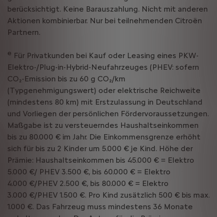
berücksichtigt. Keine Barauszahlung. Nicht mit anderen
Aktionen kombinierbar. Nur bei teilnehmenden Citroën
Partnern.
e
Für Privatkunden bei Kauf oder Leasing eines PKW-
Elektro-/Plug-in-Hybrid-Neufahrzeuges (PHEV: sofern
CO₂-Emission bis zu 60 g CO₂/km
(Typgenehmigungswert) oder elektrische Reichweite
(mindestens 80 km) mit Erstzulassung in Deutschland
und Vorliegen der persönlichen Fördervoraussetzungen.
Maßgabe ist zu versteuerndes Haushaltseinkommen
bis zu 80.000 € im Jahr. Die Einkommensgrenze erhöht
sich für bis zu 2 Kinder um 5.000 € je Kind. Höhe der
Prämie: Haushaltseinkommen bis 45.000 € = Elektro
5.000 €/ PHEV 3.500 €, bis 60.000 € = Elektro
4.000 €/PHEV 2.500 €, bis 80.000 € = Elektro
3.000 €/PHEV 1.500 €. Pro Kind zusätzlich 500 € bis max.
1.000 €. Das Fahrzeug muss mindestens 36 Monate