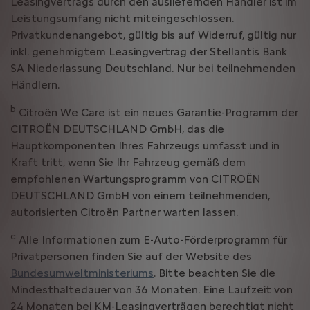
Leasingvertrags durch den ausliefernden Händler ist im
Leistungsumfang nicht miteingeschlossen.
Privatkundenangebot, gültig bis auf Widerruf, gültig nur
inkl. genehmigtem Leasingvertrag der Stellantis Bank
SA Niederlassung Deutschland. Nur bei teilnehmenden
Händlern.
b
Citroën We Care ist ein neues Garantie-Programm der
CITROËN DEUTSCHLAND GmbH, das die
Hauptkomponenten Ihres Fahrzeugs umfasst und in
Kraft tritt, wenn Sie Ihr Fahrzeug gemäß dem
empfohlenen Wartungsprogramm von CITROËN
DEUTSCHLAND GmbH von einem teilnehmenden,
autorisierten Citroën Partner warten lassen.
c
Alle Informationen zum E-Auto-Förderprogramm für
Privatpersonen finden Sie auf der Website des
Bundesumweltministeriums
. Bitte beachten Sie die
Mindesthaltedauer von 36 Monaten. Eine Laufzeit von
24 Monaten bei KM-Leasingverträgen berechtigt nicht