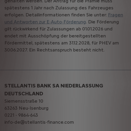
gehalten werden. Der Antrag für die Prämie muss
spätestens 1 Jahr nach Zulassung des Fahrzeuges
erfolgen. Detailinformationen finden Sie unter:
Fragen
und Antworten zur E-Auto-Förderung
. Die Förderung
gilt rückwirkend für Zulassungen ab 01.01.2026 und
endet mit Ausschöpfung der bereitgestellten
Fördermittel, spätestens am 31.12.2028, für PHEV am
30.06.2027. Ein Rechtsanspruch besteht nicht.
STELLANTIS BANK SA NIEDERLASSUNG
DEUTSCHLAND
Siemensstraße 10
63263 Neu-Isenburg
0221 - 9864-643
info-de@stellantis-finance.com