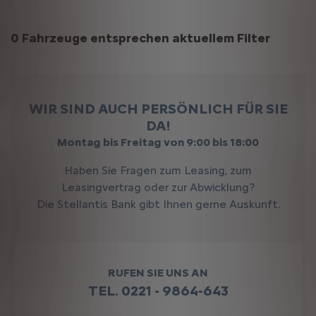
Suchergebnisse
0 Fahrzeuge entsprechen aktuellem Filter
WIR SIND AUCH PERSÖNLICH FÜR SIE
DA!
Montag bis Freitag von 9:00 bis 18:00
Haben Sie Fragen zum Leasing, zum
Leasingvertrag oder zur Abwicklung?
Die Stellantis Bank gibt Ihnen gerne Auskunft.
RUFEN SIE UNS AN
TEL. 0221 - 9864-643