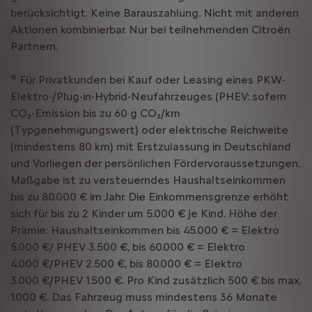
berücksichtigt. Keine Barauszahlung. Nicht mit anderen
Aktionen kombinierbar. Nur bei teilnehmenden Citroën
Partnern.
e
Für Privatkunden bei Kauf oder Leasing eines PKW-
Elektro-/Plug-in-Hybrid-Neufahrzeuges (PHEV: sofern
CO₂-Emission bis zu 60 g CO₂/km
(Typgenehmigungswert) oder elektrische Reichweite
(mindestens 80 km) mit Erstzulassung in Deutschland
und Vorliegen der persönlichen Fördervoraussetzungen.
Maßgabe ist zu versteuerndes Haushaltseinkommen
bis zu 80.000 € im Jahr. Die Einkommensgrenze erhöht
sich für bis zu 2 Kinder um 5.000 € je Kind. Höhe der
Prämie: Haushaltseinkommen bis 45.000 € = Elektro
5.000 €/ PHEV 3.500 €, bis 60.000 € = Elektro
4.000 €/PHEV 2.500 €, bis 80.000 € = Elektro
3.000 €/PHEV 1.500 €. Pro Kind zusätzlich 500 € bis max.
1.000 €. Das Fahrzeug muss mindestens 36 Monate