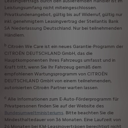
Leasingvertrags durch den ausliefernden Händler ist im
Leistungsumfang nicht miteingeschlossen.
Privatkundenangebot, gültig bis auf Widerruf, gültig nur
inkl. genehmigtem Leasingvertrag der Stellantis Bank
SA Niederlassung Deutschland. Nur bei teilnehmenden
Händlern.
b
Citroën We Care ist ein neues Garantie-Programm der
CITROËN DEUTSCHLAND GmbH, das die
Hauptkomponenten Ihres Fahrzeugs umfasst und in
Kraft tritt, wenn Sie Ihr Fahrzeug gemäß dem
empfohlenen Wartungsprogramm von CITROËN
DEUTSCHLAND GmbH von einem teilnehmenden,
autorisierten Citroën Partner warten lassen.
c
Alle Informationen zum E-Auto-Förderprogramm für
Privatpersonen finden Sie auf der Website des
Bundesumweltministeriums
. Bitte beachten Sie die
Mindesthaltedauer von 36 Monaten. Eine Laufzeit von
24 Monaten bei KM-Leasingverträgen berechtigt nicht