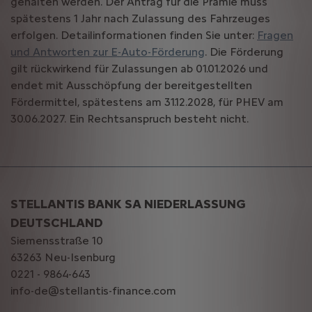
gehalten werden. Der Antrag für die Prämie muss
spätestens 1 Jahr nach Zulassung des Fahrzeuges
erfolgen. Detailinformationen finden Sie unter:
Fragen
und Antworten zur E-Auto-Förderung
. Die Förderung
gilt rückwirkend für Zulassungen ab 01.01.2026 und
endet mit Ausschöpfung der bereitgestellten
Fördermittel, spätestens am 31.12.2028, für PHEV am
30.06.2027. Ein Rechtsanspruch besteht nicht.
STELLANTIS BANK SA NIEDERLASSUNG
DEUTSCHLAND
Siemensstraße 10
63263 Neu-Isenburg
0221 - 9864-643
info-de@stellantis-finance.com