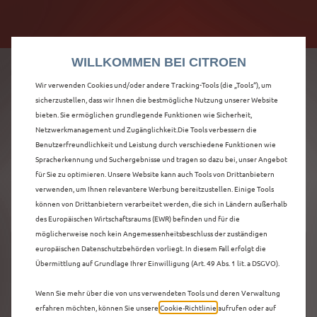
Citroën verdoppelt die staatliche Förderprämie mit
Citroën verdoppelt die Förderprämie - 3.000 €
bis zu 12.000 € Preisvorteil! Mehr erfahren >>
Grundförderung für jeden! Mehr erfahren >>
WILLKOMMEN BEI CITROEN
Wir verwenden Cookies und/oder andere Tracking-Tools (die „Tools“), um
sicherzustellen, dass wir Ihnen die bestmögliche Nutzung unserer Website
bieten. Sie ermöglichen grundlegende Funktionen wie Sicherheit,
ENTDECKEN SIE ALLE
Netzwerkmanagement und Zugänglichkeit.Die Tools verbessern die
Benutzerfreundlichkeit und Leistung durch verschiedene Funktionen wie
Spracherkennung und Suchergebnisse und tragen so dazu bei, unser Angebot
C5 X IN ESCHWEILER
für Sie zu optimieren. Unsere Website kann auch Tools von Drittanbietern
verwenden, um Ihnen relevantere Werbung bereitzustellen. Einige Tools
können von Drittanbietern verarbeitet werden, die sich in Ländern außerhalb
des Europäischen Wirtschaftsraums (EWR) befinden und für die
möglicherweise noch kein Angemessenheitsbeschluss der zuständigen
europäischen Datenschutzbehörden vorliegt. In diesem Fall erfolgt die
Übermittlung auf Grundlage Ihrer Einwilligung (Art. 49 Abs. 1 lit. a DSGVO).
Wenn Sie mehr über die von uns verwendeten Tools und deren Verwaltung
erfahren möchten, können Sie unsere
Cookie‑Richtlinie
aufrufen oder auf