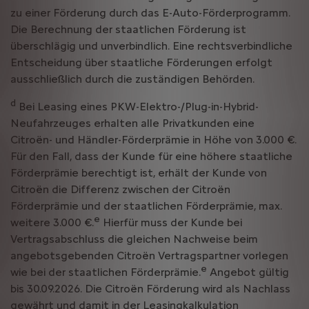
zu einer Förderung durch das E-Auto-Förderprogramm.
Die Berechnung der staatlichen Förderung ist
überschlägig und unverbindlich. Eine rechtsverbindliche
Entscheidung über staatliche Förderungen erfolgt
ausschließlich durch die zuständigen Behörden.
d
Bei Leasing eines PKW-Elektro-/Plug-in-Hybrid-
Neufahrzeuges erhalten alle Privatkunden eine
Citroën- und Händler-Förderprämie in Höhe von 3.000 €.
Für den Fall, dass der Kunde für eine höhere staatliche
Förderprämie berechtigt ist, erhält der Kunde von
Citroën die Differenz zwischen der Citroën
Förderprämie und der staatlichen Förderprämie, max.
e
weitere 3.000 €.
Hierfür muss der Kunde bei
Vertragsabschluss die gleichen Nachweise beim
angebotsgebenden Citroën Vertragspartner vorlegen
e
wie bei der staatlichen Förderprämie.
Angebot gültig
bis 30.09.2026. Die Citroën Förderung wird als Nachlass
gewährt und damit in der Leasingkalkulation