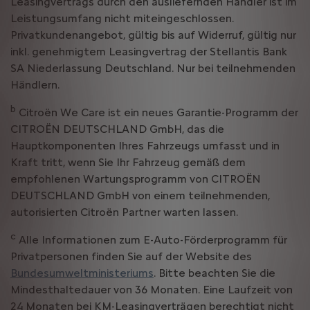
Leasingvertrags durch den ausliefernden Händler ist im
Leistungsumfang nicht miteingeschlossen.
Privatkundenangebot, gültig bis auf Widerruf, gültig nur
inkl. genehmigtem Leasingvertrag der Stellantis Bank
SA Niederlassung Deutschland. Nur bei teilnehmenden
Händlern.
b
Citroën We Care ist ein neues Garantie-Programm der
CITROËN DEUTSCHLAND GmbH, das die
Hauptkomponenten Ihres Fahrzeugs umfasst und in
Kraft tritt, wenn Sie Ihr Fahrzeug gemäß dem
empfohlenen Wartungsprogramm von CITROËN
DEUTSCHLAND GmbH von einem teilnehmenden,
autorisierten Citroën Partner warten lassen.
c
Alle Informationen zum E-Auto-Förderprogramm für
Privatpersonen finden Sie auf der Website des
Bundesumweltministeriums
. Bitte beachten Sie die
Mindesthaltedauer von 36 Monaten. Eine Laufzeit von
24 Monaten bei KM-Leasingverträgen berechtigt nicht