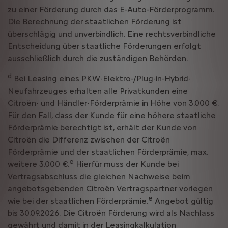
zu einer Förderung durch das E-Auto-Förderprogramm.
Die Berechnung der staatlichen Förderung ist
überschlägig und unverbindlich. Eine rechtsverbindliche
Entscheidung über staatliche Förderungen erfolgt
ausschließlich durch die zuständigen Behörden.
d
Bei Leasing eines PKW-Elektro-/Plug-in-Hybrid-
Neufahrzeuges erhalten alle Privatkunden eine
Citroën- und Händler-Förderprämie in Höhe von 3.000 €.
Für den Fall, dass der Kunde für eine höhere staatliche
Förderprämie berechtigt ist, erhält der Kunde von
Citroën die Differenz zwischen der Citroën
Förderprämie und der staatlichen Förderprämie, max.
e
weitere 3.000 €.
Hierfür muss der Kunde bei
Vertragsabschluss die gleichen Nachweise beim
angebotsgebenden Citroën Vertragspartner vorlegen
e
wie bei der staatlichen Förderprämie.
Angebot gültig
bis 30.09.2026. Die Citroën Förderung wird als Nachlass
gewährt und damit in der Leasingkalkulation