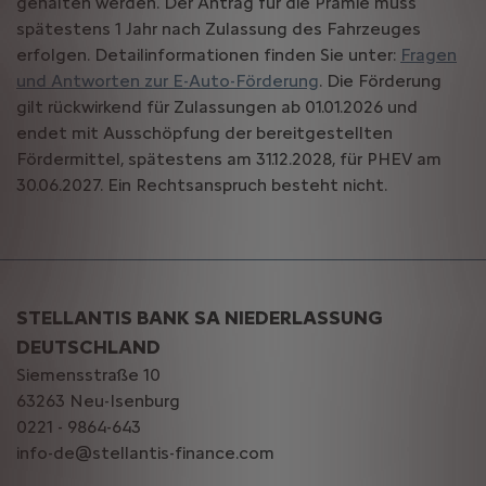
gehalten werden. Der Antrag für die Prämie muss
spätestens 1 Jahr nach Zulassung des Fahrzeuges
erfolgen. Detailinformationen finden Sie unter:
Fragen
und Antworten zur E-Auto-Förderung
. Die Förderung
gilt rückwirkend für Zulassungen ab 01.01.2026 und
endet mit Ausschöpfung der bereitgestellten
Fördermittel, spätestens am 31.12.2028, für PHEV am
30.06.2027. Ein Rechtsanspruch besteht nicht.
STELLANTIS BANK SA NIEDERLASSUNG
DEUTSCHLAND
Siemensstraße 10
63263 Neu-Isenburg
0221 - 9864-643
info-de@stellantis-finance.com