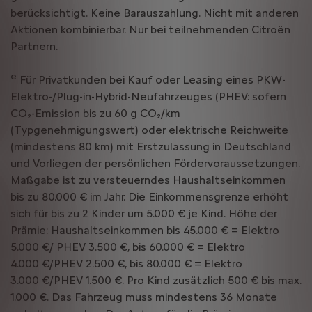
berücksichtigt. Keine Barauszahlung. Nicht mit anderen
Aktionen kombinierbar. Nur bei teilnehmenden Citroën
Partnern.
e
Für Privatkunden bei Kauf oder Leasing eines PKW-
Elektro-/Plug-in-Hybrid-Neufahrzeuges (PHEV: sofern
CO₂-Emission bis zu 60 g CO₂/km
(Typgenehmigungswert) oder elektrische Reichweite
(mindestens 80 km) mit Erstzulassung in Deutschland
und Vorliegen der persönlichen Fördervoraussetzungen.
Maßgabe ist zu versteuerndes Haushaltseinkommen
bis zu 80.000 € im Jahr. Die Einkommensgrenze erhöht
sich für bis zu 2 Kinder um 5.000 € je Kind. Höhe der
Prämie: Haushaltseinkommen bis 45.000 € = Elektro
5.000 €/ PHEV 3.500 €, bis 60.000 € = Elektro
4.000 €/PHEV 2.500 €, bis 80.000 € = Elektro
3.000 €/PHEV 1.500 €. Pro Kind zusätzlich 500 € bis max.
1.000 €. Das Fahrzeug muss mindestens 36 Monate