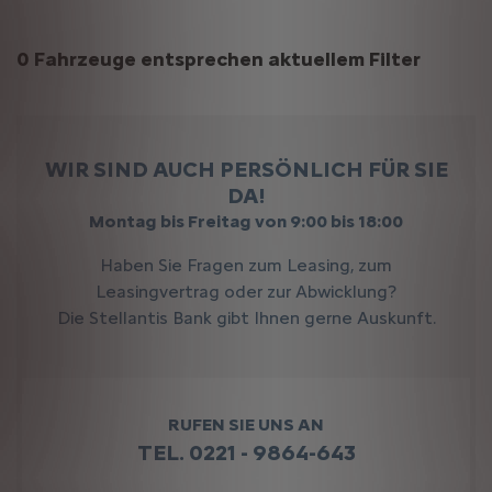
Suchergebnisse
0 Fahrzeuge entsprechen aktuellem Filter
WIR SIND AUCH PERSÖNLICH FÜR SIE
DA!
Montag bis Freitag von 9:00 bis 18:00
Haben Sie Fragen zum Leasing, zum
Leasingvertrag oder zur Abwicklung?
Die Stellantis Bank gibt Ihnen gerne Auskunft.
RUFEN SIE UNS AN
TEL. 0221 - 9864-643