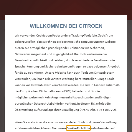
Citroën verdoppelt die staatliche Förderprämie mit
Citroën verdoppelt die Förderprämie - 3.000 €
bis zu 12.000 € Preisvorteil! Mehr erfahren >>
Grundförderung für jeden! Mehr erfahren >>
WILLKOMMEN BEI CITROEN
Wir verwenden Cookies und/oder andere Tracking-Tools (die „Tools“), um
sicherzustellen, dass wir Ihnen die bestmögliche Nutzung unserer Website
bieten. Sie ermöglichen grundlegende Funktionen wie Sicherheit,
ENTDECKEN SIE ALLE
Netzwerkmanagement und Zugänglichkeit.Die Tools verbessern die
Benutzerfreundlichkeit und Leistung durch verschiedene Funktionen wie
Spracherkennung und Suchergebnisse und tragen so dazu bei, unser Angebot
C5 X IN BOCHUM
für Sie zu optimieren. Unsere Website kann auch Tools von Drittanbietern
verwenden, um Ihnen relevantere Werbung bereitzustellen. Einige Tools
können von Drittanbietern verarbeitet werden, die sich in Ländern außerhalb
des Europäischen Wirtschaftsraums (EWR) befinden und für die
möglicherweise noch kein Angemessenheitsbeschluss der zuständigen
europäischen Datenschutzbehörden vorliegt. In diesem Fall erfolgt die
Übermittlung auf Grundlage Ihrer Einwilligung (Art. 49 Abs. 1 lit. a DSGVO).
Wenn Sie mehr über die von uns verwendeten Tools und deren Verwaltung
erfahren möchten, können Sie unsere
Cookie‑Richtlinie
aufrufen oder auf