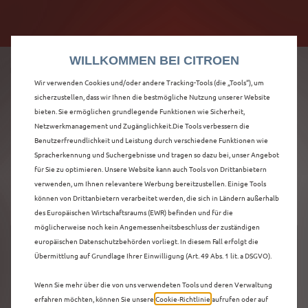
Citroën verdoppelt die staatliche Förderprämie mit
Citroën verdoppelt die Förderprämie - 3.000 €
bis zu 12.000 € Preisvorteil! Mehr erfahren >>
Grundförderung für jeden! Mehr erfahren >>
WILLKOMMEN BEI CITROEN
Wir verwenden Cookies und/oder andere Tracking-Tools (die „Tools“), um
sicherzustellen, dass wir Ihnen die bestmögliche Nutzung unserer Website
bieten. Sie ermöglichen grundlegende Funktionen wie Sicherheit,
ENTDECKEN SIE ALLE
Netzwerkmanagement und Zugänglichkeit.Die Tools verbessern die
Benutzerfreundlichkeit und Leistung durch verschiedene Funktionen wie
Spracherkennung und Suchergebnisse und tragen so dazu bei, unser Angebot
C5 X IN AACHEN
für Sie zu optimieren. Unsere Website kann auch Tools von Drittanbietern
verwenden, um Ihnen relevantere Werbung bereitzustellen. Einige Tools
können von Drittanbietern verarbeitet werden, die sich in Ländern außerhalb
des Europäischen Wirtschaftsraums (EWR) befinden und für die
möglicherweise noch kein Angemessenheitsbeschluss der zuständigen
europäischen Datenschutzbehörden vorliegt. In diesem Fall erfolgt die
Übermittlung auf Grundlage Ihrer Einwilligung (Art. 49 Abs. 1 lit. a DSGVO).
Wenn Sie mehr über die von uns verwendeten Tools und deren Verwaltung
erfahren möchten, können Sie unsere
Cookie‑Richtlinie
aufrufen oder auf