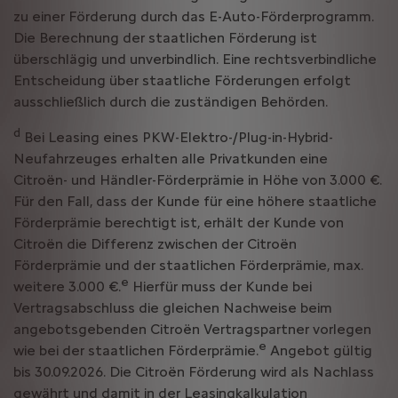
zu einer Förderung durch das E-Auto-Förderprogramm.
Die Berechnung der staatlichen Förderung ist
überschlägig und unverbindlich. Eine rechtsverbindliche
Entscheidung über staatliche Förderungen erfolgt
ausschließlich durch die zuständigen Behörden.
d
Bei Leasing eines PKW-Elektro-/Plug-in-Hybrid-
Neufahrzeuges erhalten alle Privatkunden eine
Citroën- und Händler-Förderprämie in Höhe von 3.000 €.
Für den Fall, dass der Kunde für eine höhere staatliche
Förderprämie berechtigt ist, erhält der Kunde von
Citroën die Differenz zwischen der Citroën
Förderprämie und der staatlichen Förderprämie, max.
e
weitere 3.000 €.
Hierfür muss der Kunde bei
Vertragsabschluss die gleichen Nachweise beim
angebotsgebenden Citroën Vertragspartner vorlegen
e
wie bei der staatlichen Förderprämie.
Angebot gültig
bis 30.09.2026. Die Citroën Förderung wird als Nachlass
gewährt und damit in der Leasingkalkulation