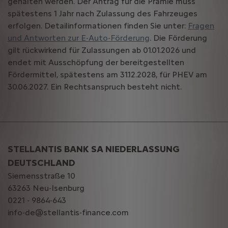
gehalten werden. Der Antrag für die Prämie muss
spätestens 1 Jahr nach Zulassung des Fahrzeuges
erfolgen. Detailinformationen finden Sie unter:
Fragen
und Antworten zur E-Auto-Förderung
. Die Förderung
gilt rückwirkend für Zulassungen ab 01.01.2026 und
endet mit Ausschöpfung der bereitgestellten
Fördermittel, spätestens am 31.12.2028, für PHEV am
30.06.2027. Ein Rechtsanspruch besteht nicht.
STELLANTIS BANK SA NIEDERLASSUNG
DEUTSCHLAND
Siemensstraße 10
63263 Neu-Isenburg
0221 - 9864-643
info-de@stellantis-finance.com