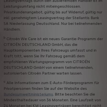
Leasingvertrags durch den ausliefernden Händler ist im
Leistungsumfang nicht miteingeschlossen.
Privatkundenangebot, gültig bis auf Widerruf, gültig nur
inkl. genehmigtem Leasingvertrag der Stellantis Bank
SA Niederlassung Deutschland. Nur bei teilnehmenden
Händlern.
b
Citroën We Care ist ein neues Garantie-Programm der
CITROËN DEUTSCHLAND GmbH, das die
Hauptkomponenten Ihres Fahrzeugs umfasst und in
Kraft tritt, wenn Sie Ihr Fahrzeug gemäß dem
empfohlenen Wartungsprogramm von CITROËN
DEUTSCHLAND GmbH von einem teilnehmenden,
autorisierten Citroën Partner warten lassen.
c
Alle Informationen zum E-Auto-Förderprogramm für
Privatpersonen finden Sie auf der Website des
Bundesumweltministeriums
. Bitte beachten Sie die
Mindesthaltedauer von 36 Monaten. Eine Laufzeit von
24 Monaten bei KM-Leasingverträgen berechtigt nicht