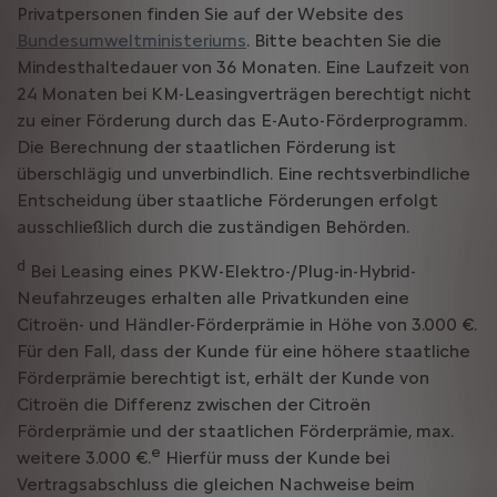
Privatpersonen finden Sie auf der Website des
Bundesumweltministeriums
. Bitte beachten Sie die
Mindesthaltedauer von 36 Monaten. Eine Laufzeit von
24 Monaten bei KM-Leasingverträgen berechtigt nicht
zu einer Förderung durch das E-Auto-Förderprogramm.
Die Berechnung der staatlichen Förderung ist
überschlägig und unverbindlich. Eine rechtsverbindliche
Entscheidung über staatliche Förderungen erfolgt
ausschließlich durch die zuständigen Behörden.
d
Bei Leasing eines PKW-Elektro-/Plug-in-Hybrid-
Neufahrzeuges erhalten alle Privatkunden eine
Citroën- und Händler-Förderprämie in Höhe von 3.000 €.
Für den Fall, dass der Kunde für eine höhere staatliche
Förderprämie berechtigt ist, erhält der Kunde von
Citroën die Differenz zwischen der Citroën
Förderprämie und der staatlichen Förderprämie, max.
e
weitere 3.000 €.
Hierfür muss der Kunde bei
Vertragsabschluss die gleichen Nachweise beim