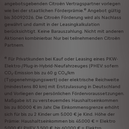
angebotsgebenden Citroën Vertragspartner vorlegen
e
wie bei der staatlichen Förderprämie.
Angebot gültig
bis 30.09.2026. Die Citroën Förderung wird als Nachlass
gewährt und damit in der Leasingkalkulation
berücksichtigt. Keine Barauszahlung. Nicht mit anderen
Aktionen kombinierbar. Nur bei teilnehmenden Citroën
Partnern.
e
Für Privatkunden bei Kauf oder Leasing eines PKW-
Elektro-/Plug-in-Hybrid-Neufahrzeuges (PHEV: sofern
CO₂-Emission bis zu 60 g CO₂/km
(Typgenehmigungswert) oder elektrische Reichweite
(mindestens 80 km) mit Erstzulassung in Deutschland
und Vorliegen der persönlichen Fördervoraussetzungen.
Maßgabe ist zu versteuerndes Haushaltseinkommen
bis zu 80.000 € im Jahr. Die Einkommensgrenze erhöht
sich für bis zu 2 Kinder um 5.000 € je Kind. Höhe der
Prämie: Haushaltseinkommen bis 45.000 € = Elektro
5.000 €/ PHEV 3.500 €, bis 60.000 € = Elektro