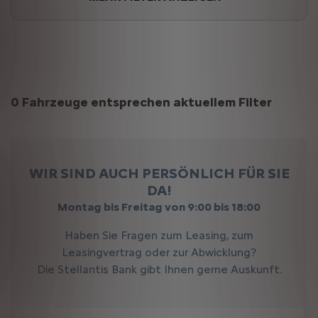
Suchergebnisse
0 Fahrzeuge entsprechen aktuellem Filter
WIR SIND AUCH PERSÖNLICH FÜR SIE
DA!
Montag bis Freitag von 9:00 bis 18:00
Haben Sie Fragen zum Leasing, zum
Leasingvertrag oder zur Abwicklung?
Die Stellantis Bank gibt Ihnen gerne Auskunft.