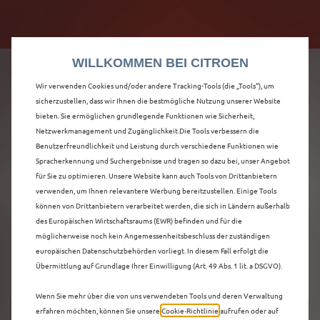
Citroën verdoppelt die staatliche Förderprämie mit
Citroën verdoppelt die Förderprämie - 3.000 €
bis zu 12.000 € Preisvorteil! Mehr erfahren >>
Grundförderung für jeden! Mehr erfahren >>
WILLKOMMEN BEI CITROEN
Wir verwenden Cookies und/oder andere Tracking-Tools (die „Tools“), um
sicherzustellen, dass wir Ihnen die bestmögliche Nutzung unserer Website
bieten. Sie ermöglichen grundlegende Funktionen wie Sicherheit,
ENTDECKEN SIE ALLE
Netzwerkmanagement und Zugänglichkeit.Die Tools verbessern die
Benutzerfreundlichkeit und Leistung durch verschiedene Funktionen wie
Spracherkennung und Suchergebnisse und tragen so dazu bei, unser Angebot
C5 X MIT BENZIN /
für Sie zu optimieren. Unsere Website kann auch Tools von Drittanbietern
verwenden, um Ihnen relevantere Werbung bereitzustellen. Einige Tools
MILD-HYBRID
können von Drittanbietern verarbeitet werden, die sich in Ländern außerhalb
des Europäischen Wirtschaftsraums (EWR) befinden und für die
ANTRIEB IN WETZLAR
möglicherweise noch kein Angemessenheitsbeschluss der zuständigen
europäischen Datenschutzbehörden vorliegt. In diesem Fall erfolgt die
Übermittlung auf Grundlage Ihrer Einwilligung (Art. 49 Abs. 1 lit. a DSGVO).
Wenn Sie mehr über die von uns verwendeten Tools und deren Verwaltung
erfahren möchten, können Sie unsere
Cookie‑Richtlinie
aufrufen oder auf