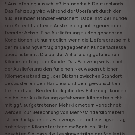
a
Auslieferung ausschließlich innerhalb Deutschlands.
Das Fahrzeug wird während der Überfahrt durch den
ausliefernden Händler versichert. Dabei hat der Kunde
kein Anrecht auf eine Auslieferung auf eigener oder
fremder Achse. Eine Auslieferung zu den genannten
Konditionen ist nur möglich, wenn die Lieferadresse mit
der im Leasingvertrag angegegbenen Kundenadresse
übereinstimmt. Die bei der Anlieferung gefahrenen
Kilometer trägt der Kunde. Das Fahrzeug weist nach
der Auslieferung den für einen Neuwagen üblichen
Kilometerstand zzgl. der Distanz zwischen Standort
des ausliefernden Händlers und dem gewünschten
Lieferort aus. Bei der Rückgabe des Fahrzeugs können
die bei der Auslieferung gefahrenen Kilometer nicht
mit ggf. aufgetretenen Mehrkilometern verrechnet
werden. Zur Berechnung von Mehr-/Minderkilometern
ist bei Rückgabe des Fahrzeugs der im Leasingvertrag
hinterlegte Kilometerstand maßgeblich. Bitte
beachten Sie, dass die Leasingverträge der Stellantis