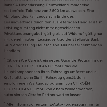
Bank SA Niederlassung Deutschland immer eine
kostenfreie Toleranz von 2.500 km ausweisen. Eine
Abholung des Fahrzeugs zum Ende des
Leasingvertrags durch den ausliefernden Händler ist im
Leistungsumfang nicht miteingeschlossen.
Privatkundenangebot, gültig bis auf Widerruf, gültig nur
inkl. genehmigtem Leasingvertrag der Stellantis Bank
SA Niederlassung Deutschland. Nur bei teilnehmenden
Händlern.
b
Citroën We Care ist ein neues Garantie-Programm der
CITROËN DEUTSCHLAND GmbH, das die
Hauptkomponenten Ihres Fahrzeugs umfasst und in
Kraft tritt, wenn Sie Ihr Fahrzeug gemäß dem
empfohlenen Wartungsprogramm von CITROËN
DEUTSCHLAND GmbH von einem teilnehmenden,
autorisierten Citroën Partner warten lassen.
c
Alle Informationen zum E-Auto-Förderprogramm für