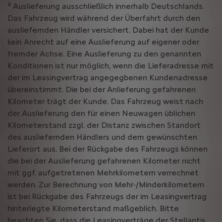
a
Auslieferung ausschließlich innerhalb Deutschlands.
Das Fahrzeug wird während der Überfahrt durch den
ausliefernden Händler versichert. Dabei hat der Kunde
kein Anrecht auf eine Auslieferung auf eigener oder
fremder Achse. Eine Auslieferung zu den genannten
Konditionen ist nur möglich, wenn die Lieferadresse mit
der im Leasingvertrag angegegbenen Kundenadresse
übereinstimmt. Die bei der Anlieferung gefahrenen
Kilometer trägt der Kunde. Das Fahrzeug weist nach
der Auslieferung den für einen Neuwagen üblichen
Kilometerstand zzgl. der Distanz zwischen Standort
des ausliefernden Händlers und dem gewünschten
Lieferort aus. Bei der Rückgabe des Fahrzeugs können
die bei der Auslieferung gefahrenen Kilometer nicht
mit ggf. aufgetretenen Mehrkilometern verrechnet
werden. Zur Berechnung von Mehr-/Minderkilometern
ist bei Rückgabe des Fahrzeugs der im Leasingvertrag
hinterlegte Kilometerstand maßgeblich. Bitte
beachten Sie, dass die Leasingverträge der Stellantis