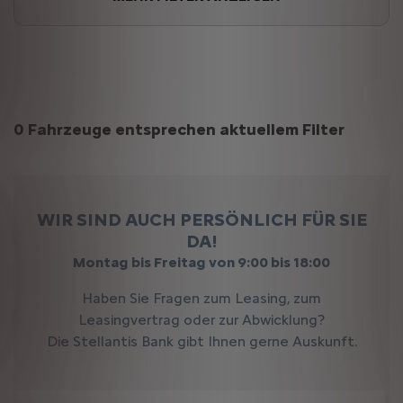
Suchergebnisse
0 Fahrzeuge entsprechen aktuellem Filter
WIR SIND AUCH PERSÖNLICH FÜR SIE
DA!
Montag bis Freitag von 9:00 bis 18:00
Haben Sie Fragen zum Leasing, zum
Leasingvertrag oder zur Abwicklung?
Die Stellantis Bank gibt Ihnen gerne Auskunft.