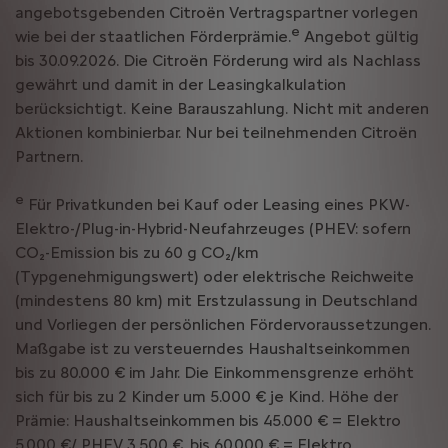
angebotsgebenden Citroën Vertragspartner vorlegen
e
wie bei der staatlichen Förderprämie.
Angebot gültig
bis 30.09.2026. Die Citroën Förderung wird als Nachlass
gewährt und damit in der Leasingkalkulation
berücksichtigt. Keine Barauszahlung. Nicht mit anderen
Aktionen kombinierbar. Nur bei teilnehmenden Citroën
Partnern.
e
Für Privatkunden bei Kauf oder Leasing eines PKW-
Elektro-/Plug-in-Hybrid-Neufahrzeuges (PHEV: sofern
CO₂-Emission bis zu 60 g CO₂/km
(Typgenehmigungswert) oder elektrische Reichweite
(mindestens 80 km) mit Erstzulassung in Deutschland
und Vorliegen der persönlichen Fördervoraussetzungen.
Maßgabe ist zu versteuerndes Haushaltseinkommen
bis zu 80.000 € im Jahr. Die Einkommensgrenze erhöht
sich für bis zu 2 Kinder um 5.000 € je Kind. Höhe der
Prämie: Haushaltseinkommen bis 45.000 € = Elektro
5.000 €/ PHEV 3.500 €, bis 60.000 € = Elektro