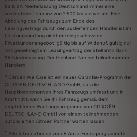
Bank SA Niederlassung Deutschland immer eine
kostenfreie Toleranz von 2.500 km ausweisen. Eine
Abholung des Fahrzeugs zum Ende des
Leasingvertrags durch den ausliefernden Händler ist im
Leistungsumfang nicht miteingeschlossen.
Privatkundenangebot, gültig bis auf Widerruf, gültig nur
inkl. genehmigtem Leasingvertrag der Stellantis Bank
SA Niederlassung Deutschland. Nur bei teilnehmenden
Händlern.
b
Citroën We Care ist ein neues Garantie-Programm der
CITROËN DEUTSCHLAND GmbH, das die
Hauptkomponenten Ihres Fahrzeugs umfasst und in
Kraft tritt, wenn Sie Ihr Fahrzeug gemäß dem
empfohlenen Wartungsprogramm von CITROËN
DEUTSCHLAND GmbH von einem teilnehmenden,
autorisierten Citroën Partner warten lassen.
c
Alle Informationen zum E-Auto-Förderprogramm für