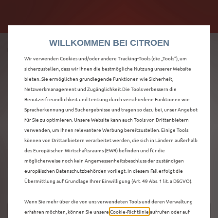
Citroën verdoppelt die staatliche Förderprämie mit
Citroën verdoppelt die Förderprämie - 3.000 €
bis zu 12.000 € Preisvorteil! Mehr erfahren >>
Grundförderung für jeden! Mehr erfahren >>
WILLKOMMEN BEI CITROEN
Wir verwenden Cookies und/oder andere Tracking-Tools (die „Tools“), um
sicherzustellen, dass wir Ihnen die bestmögliche Nutzung unserer Website
bieten. Sie ermöglichen grundlegende Funktionen wie Sicherheit,
ENTDECKEN SIE ALLE
Netzwerkmanagement und Zugänglichkeit.Die Tools verbessern die
Benutzerfreundlichkeit und Leistung durch verschiedene Funktionen wie
Spracherkennung und Suchergebnisse und tragen so dazu bei, unser Angebot
C5 X MIT BENZIN /
für Sie zu optimieren. Unsere Website kann auch Tools von Drittanbietern
verwenden, um Ihnen relevantere Werbung bereitzustellen. Einige Tools
MILD-HYBRID
können von Drittanbietern verarbeitet werden, die sich in Ländern außerhalb
des Europäischen Wirtschaftsraums (EWR) befinden und für die
ANTRIEB IN PEINE
möglicherweise noch kein Angemessenheitsbeschluss der zuständigen
europäischen Datenschutzbehörden vorliegt. In diesem Fall erfolgt die
Übermittlung auf Grundlage Ihrer Einwilligung (Art. 49 Abs. 1 lit. a DSGVO).
Wenn Sie mehr über die von uns verwendeten Tools und deren Verwaltung
erfahren möchten, können Sie unsere
Cookie‑Richtlinie
aufrufen oder auf