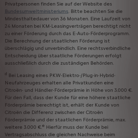
Privatpersonen finden Sie auf der Website des
Bundesumweltministeriums
. Bitte beachten Sie die
Mindesthaltedauer von 36 Monaten. Eine Laufzeit von
24 Monaten bei KM-Leasingverträgen berechtigt nicht
zu einer Förderung durch das E-Auto-Förderprogramm.
Die Berechnung der staatlichen Förderung ist
überschlägig und unverbindlich. Eine rechtsverbindliche
Entscheidung über staatliche Förderungen erfolgt
ausschließlich durch die zuständigen Behörden.
d
Bei Leasing eines PKW-Elektro-/Plug-in-Hybrid-
Neufahrzeuges erhalten alle Privatkunden eine
Citroën- und Händler-Förderprämie in Höhe von 3.000 €.
Für den Fall, dass der Kunde für eine höhere staatliche
Förderprämie berechtigt ist, erhält der Kunde von
Citroën die Differenz zwischen der Citroën
Förderprämie und der staatlichen Förderprämie, max.
e
weitere 3.000 €.
Hierfür muss der Kunde bei
Vertragsabschluss die gleichen Nachweise beim