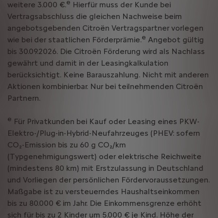
e
weitere 3.000 €.
Hierfür muss der Kunde bei
Vertragsabschluss die gleichen Nachweise beim
angebotsgebenden Citroën Vertragspartner vorlegen
e
wie bei der staatlichen Förderprämie.
Angebot gültig
bis 30.09.2026. Die Citroën Förderung wird als Nachlass
gewährt und damit in der Leasingkalkulation
berücksichtigt. Keine Barauszahlung. Nicht mit anderen
Aktionen kombinierbar. Nur bei teilnehmenden Citroën
Partnern.
e
Für Privatkunden bei Kauf oder Leasing eines PKW-
Elektro-/Plug-in-Hybrid-Neufahrzeuges (PHEV: sofern
CO₂-Emission bis zu 60 g CO₂/km
(Typgenehmigungswert) oder elektrische Reichweite
(mindestens 80 km) mit Erstzulassung in Deutschland
und Vorliegen der persönlichen Fördervoraussetzungen.
Maßgabe ist zu versteuerndes Haushaltseinkommen
bis zu 80.000 € im Jahr. Die Einkommensgrenze erhöht
sich für bis zu 2 Kinder um 5.000 € je Kind. Höhe der