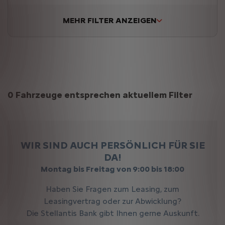
MEHR FILTER ANZEIGEN
Suchergebnisse
0 Fahrzeuge entsprechen aktuellem Filter
WIR SIND AUCH PERSÖNLICH FÜR SIE
DA!
Montag bis Freitag von 9:00 bis 18:00
Haben Sie Fragen zum Leasing, zum
Leasingvertrag oder zur Abwicklung?
Die Stellantis Bank gibt Ihnen gerne Auskunft.