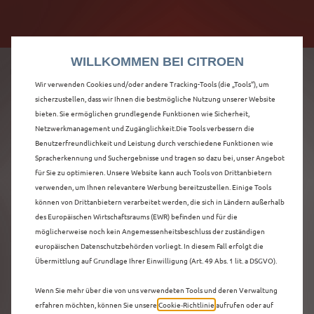
Citroën verdoppelt die staatliche Förderprämie mit
Citroën verdoppelt die Förderprämie - 3.000 €
bis zu 12.000 € Preisvorteil! Mehr erfahren >>
Grundförderung für jeden! Mehr erfahren >>
WILLKOMMEN BEI CITROEN
Wir verwenden Cookies und/oder andere Tracking-Tools (die „Tools“), um
sicherzustellen, dass wir Ihnen die bestmögliche Nutzung unserer Website
bieten. Sie ermöglichen grundlegende Funktionen wie Sicherheit,
ENTDECKEN SIE ALLE
Netzwerkmanagement und Zugänglichkeit.Die Tools verbessern die
Benutzerfreundlichkeit und Leistung durch verschiedene Funktionen wie
Spracherkennung und Suchergebnisse und tragen so dazu bei, unser Angebot
C5 X MIT BENZIN /
für Sie zu optimieren. Unsere Website kann auch Tools von Drittanbietern
verwenden, um Ihnen relevantere Werbung bereitzustellen. Einige Tools
MILD-HYBRID
können von Drittanbietern verarbeitet werden, die sich in Ländern außerhalb
des Europäischen Wirtschaftsraums (EWR) befinden und für die
ANTRIEB IN
möglicherweise noch kein Angemessenheitsbeschluss der zuständigen
europäischen Datenschutzbehörden vorliegt. In diesem Fall erfolgt die
HATTINGEN
Übermittlung auf Grundlage Ihrer Einwilligung (Art. 49 Abs. 1 lit. a DSGVO).
Wenn Sie mehr über die von uns verwendeten Tools und deren Verwaltung
erfahren möchten, können Sie unsere
Cookie‑Richtlinie
aufrufen oder auf