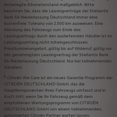
hinterlegte Kilometerstand maßgeblich. Bitte
beachten Sie, dass die Leasingverträge der Stellantis
Bank SA Niederlassung Deutschland immer eine
kostenfreie Toleranz von 2.500 km ausweisen. Eine
Abholung des Fahrzeugs zum Ende des
Leasingvertrags durch den ausliefernden Händler ist im
Leistungsumfang nicht miteingeschlossen.
Privatkundenangebot, gültig bis auf Widerruf, gültig nur
inkl. genehmigtem Leasingvertrag der Stellantis Bank
SA Niederlassung Deutschland. Nur bei teilnehmenden
Händlern.
b
Citroën We Care ist ein neues Garantie-Programm der
CITROËN DEUTSCHLAND GmbH, das die
Hauptkomponenten Ihres Fahrzeugs umfasst und in
Kraft tritt, wenn Sie Ihr Fahrzeug gemäß dem
empfohlenen Wartungsprogramm von CITROËN
DEUTSCHLAND GmbH von einem teilnehmenden,
autorisierten Citroën Partner warten lassen.