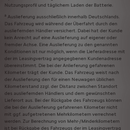
Nutzungsprofil und täglichem Laden der Batterie.
a
Auslieferung ausschließlich innerhalb Deutschlands.
Das Fahrzeug wird während der Überfahrt durch den
ausliefernden Händler versichert. Dabei hat der Kunde
kein Anrecht auf eine Auslieferung auf eigener oder
fremder Achse. Eine Auslieferung zu den genannten
Konditionen ist nur möglich, wenn die Lieferadresse mit
der im Leasingvertrag angegegbenen Kundenadresse
übereinstimmt. Die bei der Anlieferung gefahrenen
Kilometer trägt der Kunde. Das Fahrzeug weist nach
der Auslieferung den für einen Neuwagen üblichen
Kilometerstand zzgl. der Distanz zwischen Standort
des ausliefernden Händlers und dem gewünschten
Lieferort aus. Bei der Rückgabe des Fahrzeugs können
die bei der Auslieferung gefahrenen Kilometer nicht
mit ggf. aufgetretenen Mehrkilometern verrechnet
werden. Zur Berechnung von Mehr-/Minderkilometern
ist bei Rückgabe des Fahrzeugs der im Leasingvertrag